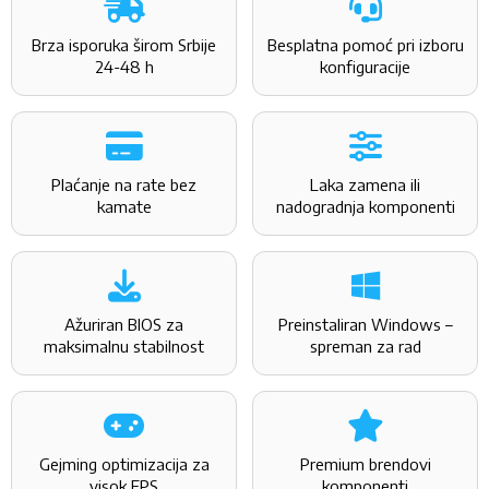
Brza isporuka širom Srbije
Besplatna pomoć pri izboru
24-48 h
konfiguracije
Plaćanje na rate bez
Laka zamena ili
kamate
nadogradnja komponenti
Ažuriran BIOS za
Preinstaliran Windows –
maksimalnu stabilnost
spreman za rad
Gejming optimizacija za
Premium brendovi
visok FPS
komponenti