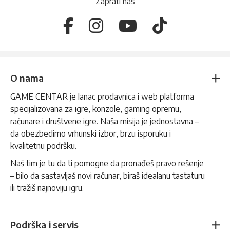
Zaprati nas
O nama
GAME CENTAR je lanac prodavnica i web platforma
specijalizovana za igre, konzole, gaming opremu,
računare i društvene igre. Naša misija je jednostavna –
da obezbedimo vrhunski izbor, brzu isporuku i
kvalitetnu podršku.
Naš tim je tu da ti pomogne da pronađeš pravo rešenje
– bilo da sastavljaš novi računar, biraš idealanu tastaturu
ili tražiš najnoviju igru.
Podrška i servis