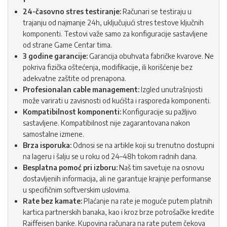
24-časovno stres testiranje:
Računari se testiraju u
trajanju od najmanje 24h, uključujući stres testove ključnih
komponenti. Testovi važe samo za konfiguracije sastavljene
od strane Game Centar tima.
3 godine garancije:
Garancija obuhvata fabričke kvarove. Ne
pokriva fizička oštećenja, modifikacije, ili korišćenje bez
adekvatne zaštite od prenapona.
Profesionalan cable management:
Izgled unutrašnjosti
može varirati u zavisnosti od kućišta i rasporeda komponenti.
Kompatibilnost komponenti:
Konfiguracije su pažljivo
sastavljene. Kompatibilnost nije zagarantovana nakon
samostalne izmene.
Brza isporuka:
Odnosi se na artikle koji su trenutno dostupni
na lageru i šalju se u roku od 24–48h tokom radnih dana.
Besplatna pomoć pri izboru:
Naš tim savetuje na osnovu
dostavljenih informacija, ali ne garantuje krajnje performanse
u specifičnim softverskim uslovima.
Rate bez kamate:
Plaćanje na rate je moguće putem platnih
kartica partnerskih banaka, kao i kroz brze potrošačke kredite
Raiffeisen banke. Kupovina računara na rate putem čekova