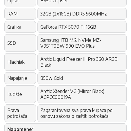
Čipset
B650 Chipset
RAM
32GB (2x16GB) DDR5 5600MHz
Grafika
GeForce RTX 5070 Ti 16GB
Samsung 1TB M.2 NVMe MZ-
SSD
V9S1T0BW 990 EVO Plus
Arctic Liquid Freezer III Pro 360 ARGB
Hladnjak
Black
Napajanje
850w Gold
Arctic Xtender VG (Mirror Black)
Kućište
ACPCC00019A
Prava
Zagarantovana sva prava kupaca po
potrošača
osnovu zakona o zaštiti potrošača
Napomene*