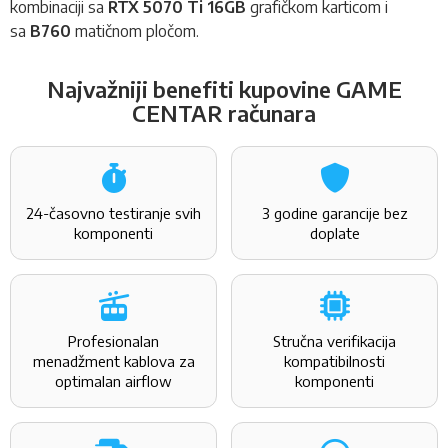
kombinaciji sa
RTX 5070 Ti 16GB
grafičkom karticom i
sa
B760
matičnom pločom.
Najvažniji benefiti kupovine GAME
CENTAR računara
24-časovno testiranje svih
3 godine garancije bez
komponenti
doplate
Profesionalan
Stručna verifikacija
menadžment kablova za
kompatibilnosti
optimalan airflow
komponenti