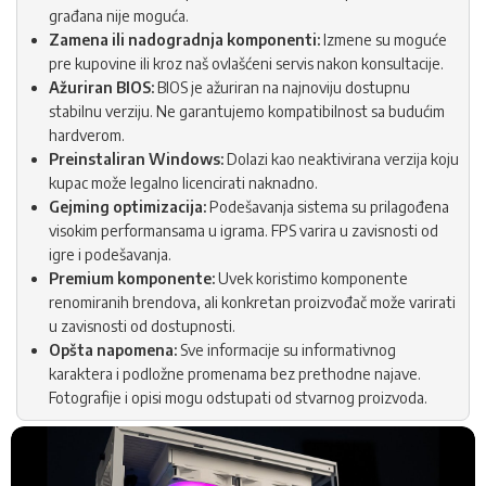
građana nije moguća.
Zamena ili nadogradnja komponenti:
Izmene su moguće
pre kupovine ili kroz naš ovlašćeni servis nakon konsultacije.
Ažuriran BIOS:
BIOS je ažuriran na najnoviju dostupnu
stabilnu verziju. Ne garantujemo kompatibilnost sa budućim
hardverom.
Preinstaliran Windows:
Dolazi kao neaktivirana verzija koju
kupac može legalno licencirati naknadno.
Gejming optimizacija:
Podešavanja sistema su prilagođena
visokim performansama u igrama. FPS varira u zavisnosti od
igre i podešavanja.
Premium komponente:
Uvek koristimo komponente
renomiranih brendova, ali konkretan proizvođač može varirati
u zavisnosti od dostupnosti.
Opšta napomena:
Sve informacije su informativnog
karaktera i podložne promenama bez prethodne najave.
Fotografije i opisi mogu odstupati od stvarnog proizvoda.