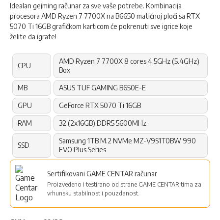
Idealan gejming računar za sve vaše potrebe. Kombinacija
procesora AMD Ryzen 7 7700X na B6650 matičnoj ploči sa RTX
5070 Ti 16GB grafičkom karticom će pokrenuti sve igrice koje
želite da igrate!
AMD Ryzen 7 7700X 8 cores 4.5GHz (5.4GHz)
CPU
Box
MB
ASUS TUF GAMING B650E-E
GPU
GeForce RTX 5070 Ti 16GB
RAM
32 (2x16GB) DDR5 5600MHz
Samsung 1TB M.2 NVMe MZ-V9S1T0BW 990
SSD
EVO Plus Series
Sertifikovani GAME CENTAR računar
Proizvedeno i testirano od strane GAME CENTAR tima za
vrhunsku stabilnost i pouzdanost.