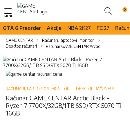
Pretraži
Skip
to
Content
GTA 6 Preorder
Akcije
NBA 2K27
FC 27
Računa
GAME CENTAR
Računari, laptopovi i monitori
Desktop računari
Računar GAME CENTAR Arctic Black - Ryzen 7 7700X/32GB/1TB SSD/RTX 5070 Ti 16GB
Skip
to
the
Skip
end
to
of
the
the
beginning
RAČUNARI, LAPTOPOVI I MONITORI
DESKTOP RAČUNARI
images
of
Računar GAME CENTAR Arctic Black -
gallery
the
Ryzen 7 7700X/32GB/1TB SSD/RTX 5070 Ti
images
gallery
16GB