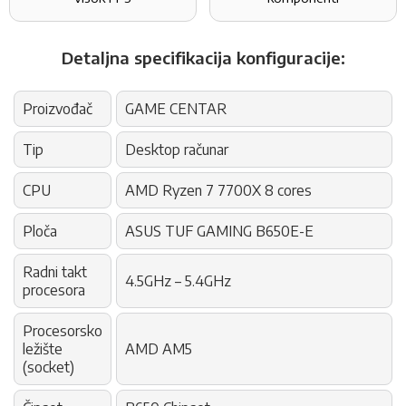
Detaljna specifikacija konfiguracije:
Proizvođač
GAME CENTAR
Tip
Desktop računar
CPU
AMD Ryzen 7 7700X 8 cores
Ploča
ASUS TUF GAMING B650E-E
Radni takt
4.5GHz – 5.4GHz
procesora
Procesorsko
ležište
AMD AM5
(socket)