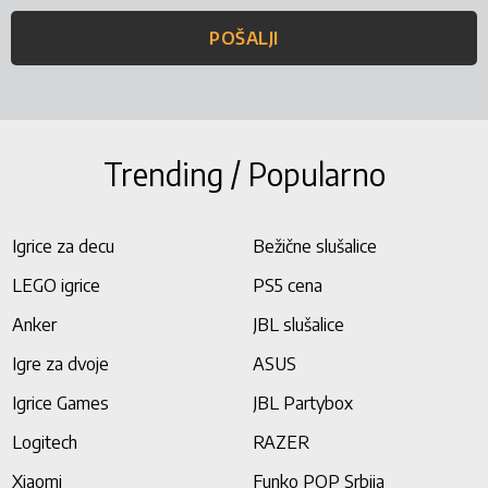
POŠALJI
Trending / Popularno
Igrice za decu
Bežične slušalice
LEGO igrice
PS5 cena
Anker
JBL slušalice
Igre za dvoje
ASUS
Igrice Games
JBL Partybox
Logitech
RAZER
Xiaomi
Funko POP Srbija