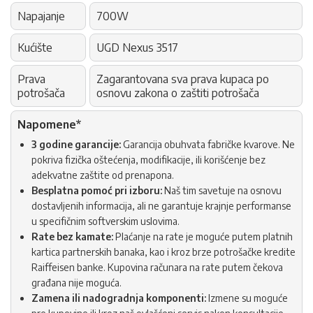
Napajanje
700W
Kućište
UGD Nexus 3517
Prava
Zagarantovana sva prava kupaca po
potrošača
osnovu zakona o zaštiti potrošača
Napomene*
3 godine garancije:
Garancija obuhvata fabričke kvarove. Ne
pokriva fizička oštećenja, modifikacije, ili korišćenje bez
adekvatne zaštite od prenapona.
Besplatna pomoć pri izboru:
Naš tim savetuje na osnovu
dostavljenih informacija, ali ne garantuje krajnje performanse
u specifičnim softverskim uslovima.
Rate bez kamate:
Plaćanje na rate je moguće putem platnih
kartica partnerskih banaka, kao i kroz brze potrošačke kredite
Raiffeisen banke. Kupovina računara na rate putem čekova
građana nije moguća.
Zamena ili nadogradnja komponenti:
Izmene su moguće