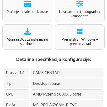
Plaćanje na rate bez kamate
Laka zamena ili nadogradnja
komponenti
Ažuriran BIOS za maksimalnu
Preinstaliran Windows –
stabilnost
spreman za rad
Detaljna specifikacija konfiguracije:
Proizvođač
GAME CENTAR
Tip
Desktop računar
CPU
AMD Ryzen 5 9600X 6 cores
Ploča
MSI PRO A620AM-B EVO