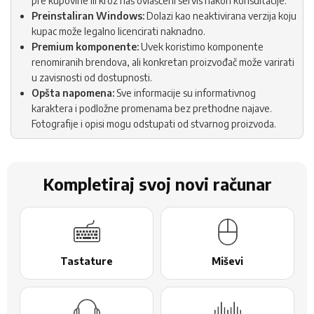
pre kupovine ili kroz naš ovlašćeni servis nakon konsultacije.
Preinstaliran Windows:
Dolazi kao neaktivirana verzija koju
kupac može legalno licencirati naknadno.
Premium komponente:
Uvek koristimo komponente
renomiranih brendova, ali konkretan proizvođač može varirati
u zavisnosti od dostupnosti.
Opšta napomena:
Sve informacije su informativnog
karaktera i podložne promenama bez prethodne najave.
Fotografije i opisi mogu odstupati od stvarnog proizvoda.
Kompletiraj svoj novi računar
Tastature
Miševi