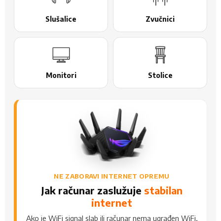
Slušalice
Zvučnici
Monitori
Stolice
NE ZABORAVI INTERNET OPREMU
Jak računar zaslužuje
stabilan
internet
Ako je WiFi signal slab ili računar nema ugrađen WiFi,