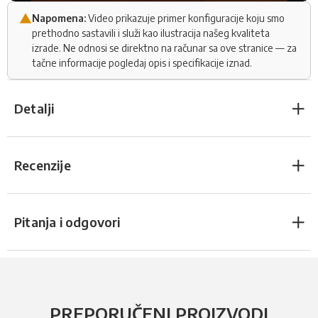
Napomena:
Video prikazuje primer konfiguracije koju smo
prethodno sastavili i služi kao ilustracija našeg kvaliteta
izrade. Ne odnosi se direktno na računar sa ove stranice — za
tačne informacije pogledaj opis i specifikacije iznad.
Detalji
Recenzije
Pitanja i odgovori
PREPORUČENI PROIZVODI