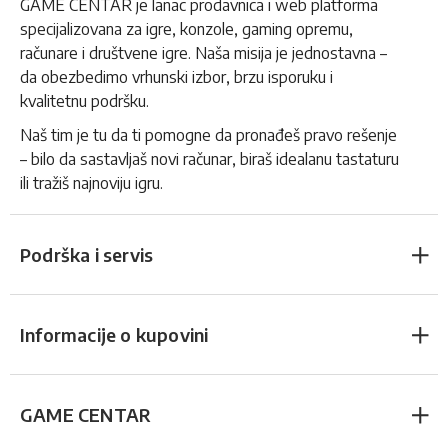
GAME CENTAR je lanac prodavnica i web platforma
specijalizovana za igre, konzole, gaming opremu,
računare i društvene igre. Naša misija je jednostavna –
da obezbedimo vrhunski izbor, brzu isporuku i
kvalitetnu podršku.
Naš tim je tu da ti pomogne da pronađeš pravo rešenje
– bilo da sastavljaš novi računar, biraš idealanu tastaturu
ili tražiš najnoviju igru.
Podrška i servis
Informacije o kupovini
GAME CENTAR