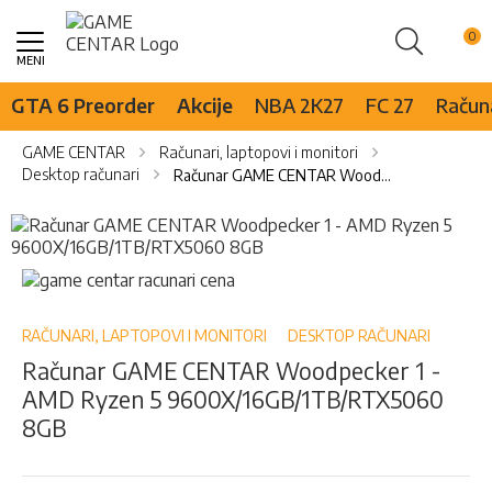
Pretraži
Skip
to
Content
GTA 6 Preorder
Akcije
NBA 2K27
FC 27
Računa
GAME CENTAR
Računari, laptopovi i monitori
Desktop računari
Računar GAME CENTAR Woodpecker 1 - AMD Ryzen 5 9600X/16GB/1TB/RTX5060 8GB
Skip
to
the
Skip
end
to
of
the
the
beginning
RAČUNARI, LAPTOPOVI I MONITORI
DESKTOP RAČUNARI
images
of
Računar GAME CENTAR Woodpecker 1 -
gallery
the
AMD Ryzen 5 9600X/16GB/1TB/RTX5060
images
gallery
8GB