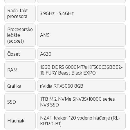
Radni takt
3.9GHz – 5.4GHz
procesora
Procesorsko
ležište
AM5
(socket)
Čipset
A620
16GB DDR5 6000MT/s KF560C36BBE2-
RAM
16 FURY Beast Black EXPO
Grafika
nVidia RTX5060 8GB
1TB M.2 NVMe SNV3S/1000G series
SSD
NV3 SSD
NZXT Kraken 120 vodeno hlađenje (RL-
Hladnjak
KR120-B1)