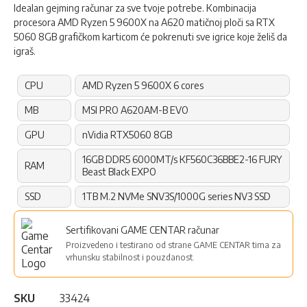
Idealan gejming računar za sve tvoje potrebe. Kombinacija
procesora AMD Ryzen 5 9600X na A620 matičnoj ploči sa RTX
5060 8GB grafičkom karticom će pokrenuti sve igrice koje želiš da
igraš.
CPU
AMD Ryzen 5 9600X 6 cores
MB
MSI PRO A620AM-B EVO
GPU
nVidia RTX5060 8GB
16GB DDR5 6000MT/s KF560C36BBE2-16 FURY
RAM
Beast Black EXPO
SSD
1TB M.2 NVMe SNV3S/1000G series NV3 SSD
Sertifikovani GAME CENTAR računar
Proizvedeno i testirano od strane GAME CENTAR tima za
vrhunsku stabilnost i pouzdanost.
SKU
33424