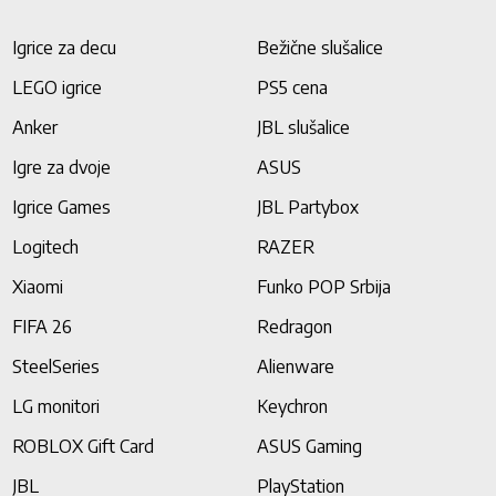
Igrice za decu
Bežične slušalice
LEGO igrice
PS5 cena
Anker
JBL slušalice
Igre za dvoje
ASUS
Igrice Games
JBL Partybox
Logitech
RAZER
Xiaomi
Funko POP Srbija
FIFA 26
Redragon
SteelSeries
Alienware
LG monitori
Keychron
ROBLOX Gift Card
ASUS Gaming
JBL
PlayStation