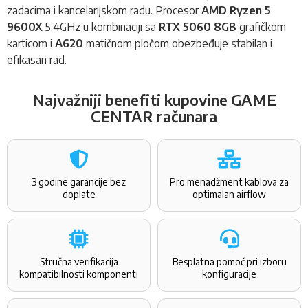
zadacima i kancelarijskom radu. Procesor
AMD Ryzen 5
9600X
5.4GHz u kombinaciji sa
RTX 5060 8GB
grafičkom
karticom i
A620
matičnom pločom obezbeđuje stabilan i
efikasan rad.
Najvažniji benefiti kupovine GAME
CENTAR računara
3 godine garancije bez
Pro menadžment kablova za
doplate
optimalan airflow
Stručna verifikacija
Besplatna pomoć pri izboru
kompatibilnosti komponenti
konfiguracije