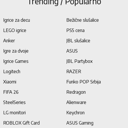
Trending / Popularno
Igrice za decu
Bežične slušalice
LEGO igrice
PS5 cena
Anker
JBL slušalice
Igre za dvoje
ASUS
Igrice Games
JBL Partybox
Logitech
RAZER
Xiaomi
Funko POP Srbija
FIFA 26
Redragon
SteelSeries
Alienware
LG monitori
Keychron
ROBLOX Gift Card
ASUS Gaming