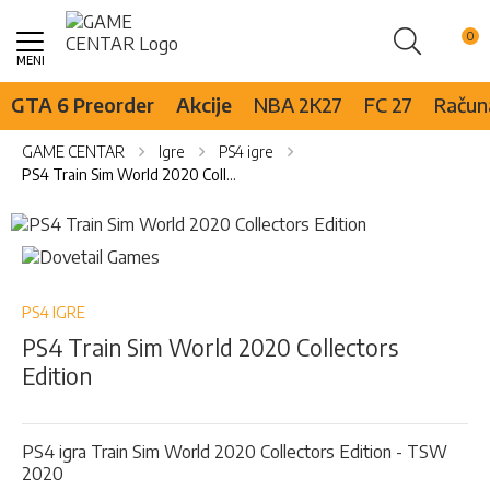
Pretraži
Skip
to
Content
GTA 6 Preorder
Akcije
NBA 2K27
FC 27
Računa
GAME CENTAR
Igre
PS4 igre
PS4 Train Sim World 2020 Collectors Edition
Skip
to
Skip
the
to
end
the
of
beginning
PS4 IGRE
the
of
PS4 Train Sim World 2020 Collectors
images
the
Edition
gallery
images
gallery
PS4 igra Train Sim World 2020 Collectors Edition - TSW
2020