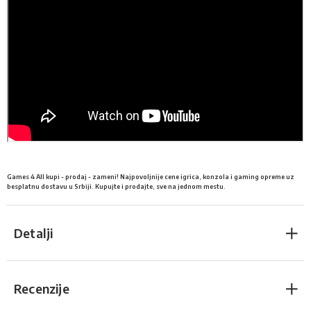
Games 4 All kupi - prodaj - zameni! Najpovoljnije cene igrica, konzola i gaming opreme uz
besplatnu dostavu u Srbiji. Kupujte i prodajte, sve na jednom mestu.
Detalji
Recenzije