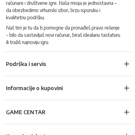
računare i društvene igre. Naša misija je jednostavna –
da obezbedimo vrhunski izbor, brzu isporuku i
kvalitetnu podršku.
Naš tim je tu da ti pomogne da pronađeš pravo rešenje
– bilo da sastavljaš novi računar, biraš idealanu tastaturu
ili tražiš najnoviju igru.
Podrška i servis
Informacije o kupovini
GAME CENTAR