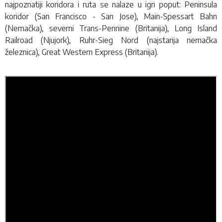
najpoznatiji koridora i ruta se nalaze u igri poput: Peninsula
koridor (San Francisco - San Jose), Main-Spessart Bahn
(Nemačka), severni Trans-Pennine (Britanija), Long Island
Railroad (Njujork), Ruhr-Sieg Nord (najstarija nemačka
železnica), Great Western Express (Britanija).