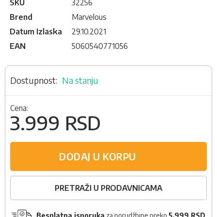
SKU
32256
Brend
Marvelous
Datum Izlaska
29.10.2021
EAN
5060540771056
Na stanju
Cena:
3.999 RSD
DODAJ U KORPU
PRETRAŽI U PRODAVNICAMA
Besplatna isporuka
za porudžbine preko
5.999 RSD