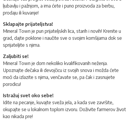
ljubavlju i pažnjom, a ima ćete i puno proizvoda za berbu,
prodaju ili kuvanje!
Sklapajte prijateljstva!
Mineral Town je pun prijateljskih lica, starih i novih! Krenite u
grad, dajte poklone i naučite sve o svojim komšijama dok se
sprijateljite s njima.
Zaljubiti se!
Mineral Town je dom nekoliko kvalifikovanih neženja
.
Upoznajte dečaka ili devojčicu iz svojih snova i možda ćete
moći da izlazite s njima, venčavate se, pa čak i zasnujete
porodicu!
Istražuj svet oko sebe!
Idite na pecanje, kuvajte sveža jela, a kada sve završite,
okupajte se u lokalnom toplom izvoru. Doživite farmerov život
kao nikada pre!