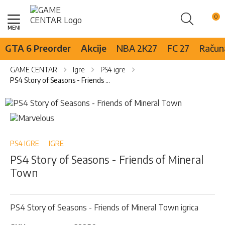
Pretraži
Skip
to
Content
GTA 6 Preorder
Akcije
NBA 2K27
FC 27
Računa
GAME CENTAR
Igre
PS4 igre
PS4 Story of Seasons - Friends of Mineral Town
Skip
to
Skip
the
to
end
the
of
beginning
PS4 IGRE
IGRE
the
of
PS4 Story of Seasons - Friends of Mineral
images
the
Town
gallery
images
gallery
PS4 Story of Seasons - Friends of Mineral Town igrica