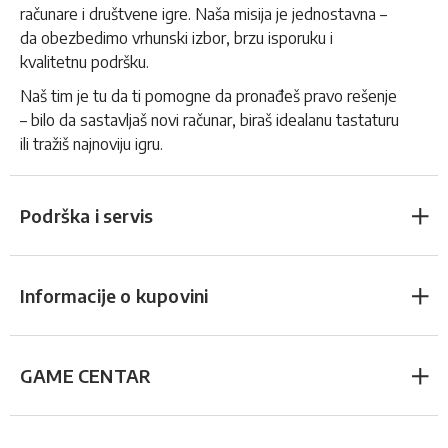
računare i društvene igre. Naša misija je jednostavna –
da obezbedimo vrhunski izbor, brzu isporuku i
kvalitetnu podršku.
Naš tim je tu da ti pomogne da pronađeš pravo rešenje
– bilo da sastavljaš novi računar, biraš idealanu tastaturu
ili tražiš najnoviju igru.
Podrška i servis
Informacije o kupovini
GAME CENTAR