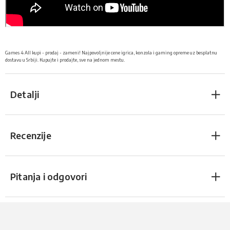
Games 4 All kupi - prodaj - zameni! Najpovoljnije cene igrica, konzola i gaming opreme uz besplatnu
dostavu u Srbiji. Kupujte i prodajte, sve na jednom mestu.
Detalji
Recenzije
Pitanja i odgovori