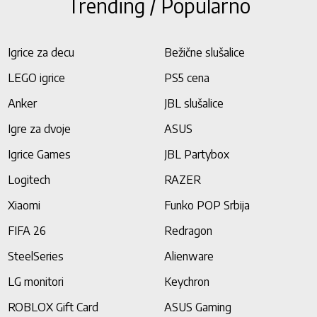
Trending / Popularno
Igrice za decu
Bežične slušalice
LEGO igrice
PS5 cena
Anker
JBL slušalice
Igre za dvoje
ASUS
Igrice Games
JBL Partybox
Logitech
RAZER
Xiaomi
Funko POP Srbija
FIFA 26
Redragon
SteelSeries
Alienware
LG monitori
Keychron
ROBLOX Gift Card
ASUS Gaming