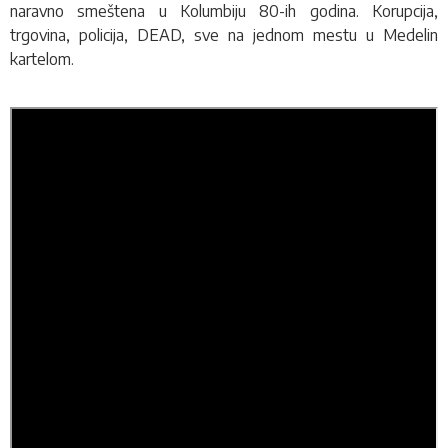
naravno smeštena u Kolumbiju 80-ih godina. Korupcija,
trgovina, policija, DEAD, sve na jednom mestu u Medelin
kartelom.