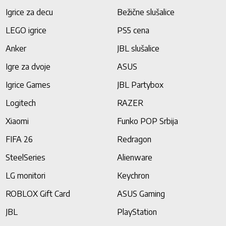
Igrice za decu
Bežične slušalice
LEGO igrice
PS5 cena
Anker
JBL slušalice
Igre za dvoje
ASUS
Igrice Games
JBL Partybox
Logitech
RAZER
Xiaomi
Funko POP Srbija
FIFA 26
Redragon
SteelSeries
Alienware
LG monitori
Keychron
ROBLOX Gift Card
ASUS Gaming
JBL
PlayStation