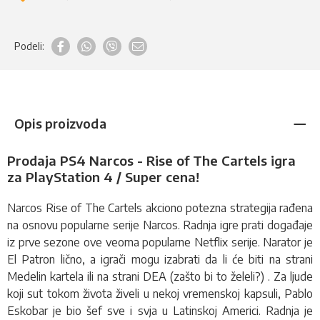
Podeli:
Opis proizvoda
Prodaja PS4 Narcos - Rise of The Cartels igra
za PlayStation 4 / Super cena!
Narcos Rise of The Cartels akciono potezna
strategija
rađena
na osnovu popularne serije Narcos. Radnja igre prati događaje
iz prve sezone ove veoma popularne Netflix serije. Narator je
El Patron lično, a igrači mogu izabrati da li će biti na strani
Medelin kartela ili na strani DEA (zašto bi to želeli?) . Za ljude
koji sut tokom života živeli u nekoj vremenskoj kapsuli, Pablo
Eskobar je bio šef sve i svja u Latinskoj Americi. Radnja je