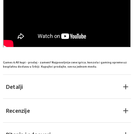
Games 4 All kupi - prodaj - zameni! Najpovoljnije cene igrica, konzola i gaming opreme uz
besplatnu dostavu u Srbiji. Kupujte i prodajte, sve na jednom mestu.
Detalji
Recenzije