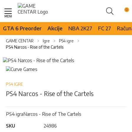
Pretraži
Skip
to
Content
GTA 6 Preorder
Akcije
NBA 2K27
FC 27
Računa
GAME CENTAR
Igre
PS4 igre
PS4 Narcos - Rise of the Cartels
Skip
to
Skip
the
to
end
the
of
beginning
PS4 IGRE
the
of
PS4 Narcos - Rise of the Cartels
images
the
gallery
images
gallery
PS4 igraNarcos - Rise of The Cartels
SKU
24986