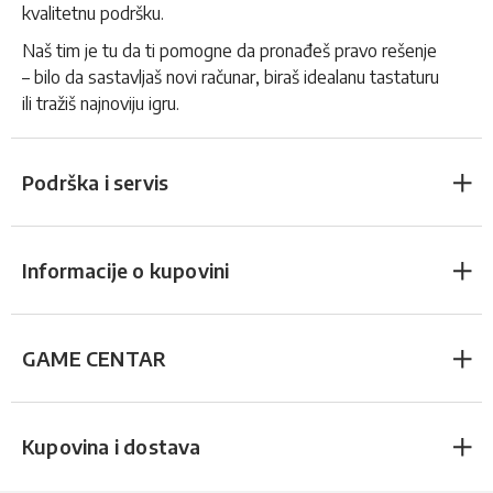
kvalitetnu podršku.
Naš tim je tu da ti pomogne da pronađeš pravo rešenje
– bilo da sastavljaš novi računar, biraš idealanu tastaturu
ili tražiš najnoviju igru.
Podrška i servis
Informacije o kupovini
GAME CENTAR
Kupovina i dostava