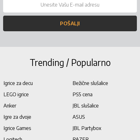
POŠALJI
Trending / Popularno
Igrice za decu
Bežične slušalice
LEGO igrice
PS5 cena
Anker
JBL slušalice
Igre za dvoje
ASUS
Igrice Games
JBL Partybox
Logitech
RAZER