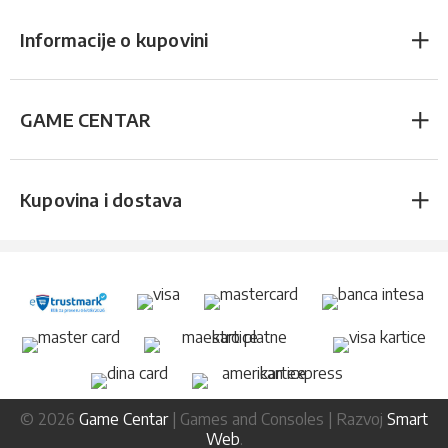
Informacije o kupovini
GAME CENTAR
Kupovina i dostava
© 2026
Game Centar
| Games and Consoles | Razvoj
Smart
Web
.