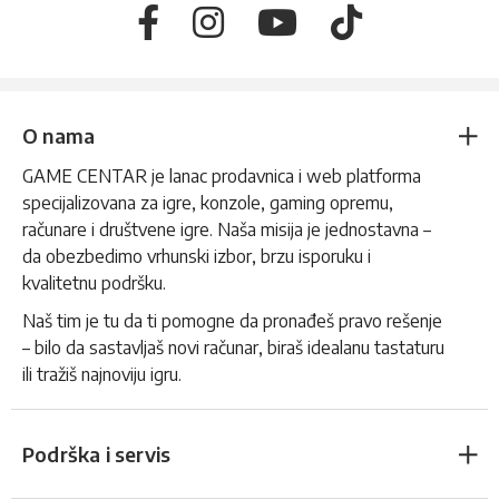
O nama
GAME CENTAR je lanac prodavnica i web platforma
specijalizovana za igre, konzole, gaming opremu,
računare i društvene igre. Naša misija je jednostavna –
da obezbedimo vrhunski izbor, brzu isporuku i
kvalitetnu podršku.
Naš tim je tu da ti pomogne da pronađeš pravo rešenje
– bilo da sastavljaš novi računar, biraš idealanu tastaturu
ili tražiš najnoviju igru.
Podrška i servis