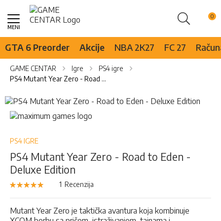
Pretraži
Skip
to
Content
GTA 6 Preorder
Akcije
NBA 2K27
FC 27
Računa
GAME CENTAR
Igre
PS4 igre
PS4 Mutant Year Zero - Road to Eden - Deluxe Edition
Skip
to
Skip
the
to
end
the
of
beginning
PS4 IGRE
the
of
PS4 Mutant Year Zero - Road to Eden -
images
the
Deluxe Edition
gallery
images
gallery
Rejting:
1
Recenzija
100
100
% of
Mutant Year Zero je taktička avantura koja kombinuje
XCOM borbu sa pričom, istraživanjem, tajnama i