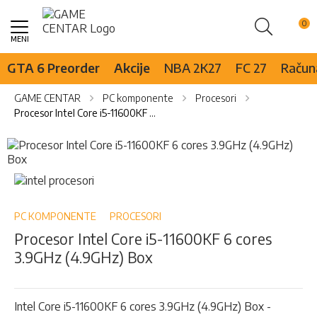
Pretraži
Skip
to
Content
GTA 6 Preorder
Akcije
NBA 2K27
FC 27
Računa
GAME CENTAR
PC komponente
Procesori
Procesor Intel Core i5-11600KF 6 cores 3.9GHz (4.9GHz) Box
Skip
to
the
Skip
end
to
of
the
the
beginning
PC KOMPONENTE
PROCESORI
images
of
Procesor Intel Core i5-11600KF 6 cores
gallery
the
3.9GHz (4.9GHz) Box
images
gallery
Intel Core i5-11600KF 6 cores 3.9GHz (4.9GHz) Box -