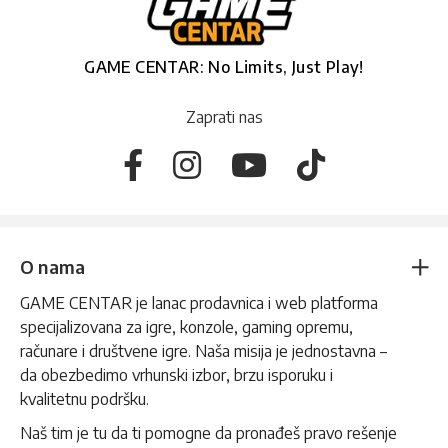
GAME CENTAR: No Limits, Just Play!
Zaprati nas
O nama
GAME CENTAR je lanac prodavnica i web platforma
specijalizovana za igre, konzole, gaming opremu,
računare i društvene igre. Naša misija je jednostavna –
da obezbedimo vrhunski izbor, brzu isporuku i
kvalitetnu podršku.
Naš tim je tu da ti pomogne da pronađeš pravo rešenje