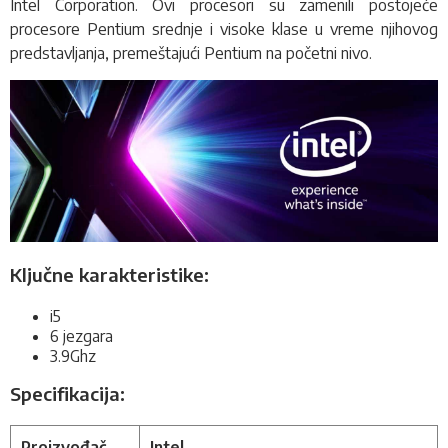
Intel Corporation. Ovi procesori su zamenili postojeće
procesore Pentium srednje i visoke klase u vreme njihovog
predstavljanja, premeštajući Pentium na početni nivo.
Ključne karakteristike:
i5
6 jezgara
3.9Ghz
Specifikacija:
Proizvođač
Intel