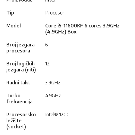
Tip
Procesor
Model
Core i5-11600KF 6 cores 3.9GHz
(4.9GHz) Box
Broj jezgara
6
procesora
Broj logičkih
12
jezgara (niti)
Radni takt
3.9GHz
Turbo
4.9GHz
frekvencija
Procesorsko
Intel® 1200
ležište
(socket)