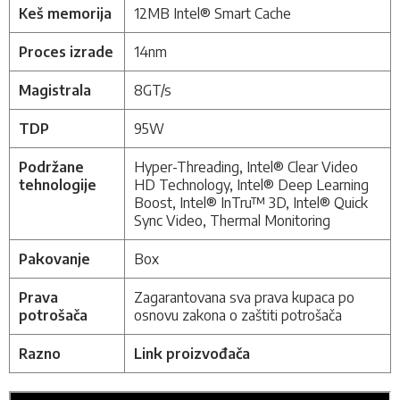
Keš memorija
12MB Intel® Smart Cache
Proces izrade
14nm
Magistrala
8GT/s
TDP
95W
Podržane
Hyper-Threading, Intel® Clear Video
tehnologije
HD Technology, Intel® Deep Learning
Boost, Intel® InTru™ 3D, Intel® Quick
Sync Video, Thermal Monitoring
Pakovanje
Box
Prava
Zagarantovana sva prava kupaca po
potrošača
osnovu zakona o zaštiti potrošača
Razno
Link proizvođača