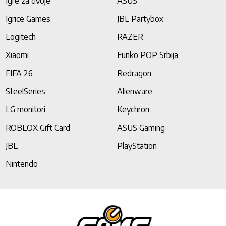
Igre za dvoje
ASUS
Igrice Games
JBL Partybox
Logitech
RAZER
Xiaomi
Funko POP Srbija
FIFA 26
Redragon
SteelSeries
Alienware
LG monitori
Keychron
ROBLOX Gift Card
ASUS Gaming
JBL
PlayStation
Nintendo