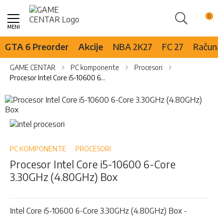
Pretraži
Skip
to
Content
GTA 6 Preorder
Akcije
NBA 2K27
FC 27
Računa
GAME CENTAR
PC komponente
Procesori
Procesor Intel Core i5-10600 6-Core 3.30GHz (4.80GHz) Box
Skip
to
the
Skip
end
to
of
the
the
beginning
PC KOMPONENTE
PROCESORI
images
of
Procesor Intel Core i5-10600 6-Core
gallery
the
3.30GHz (4.80GHz) Box
images
gallery
Intel Core i5-10600 6-Core 3.30GHz (4.80GHz) Box -