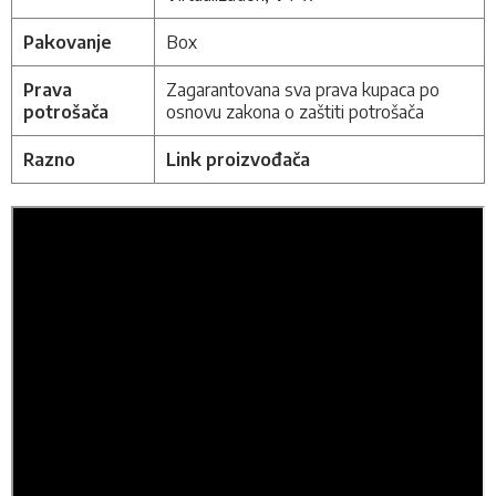
Pakovanje
Box
Prava
Zagarantovana sva prava kupaca po
potrošača
osnovu zakona o zaštiti potrošača
Razno
Link proizvođača