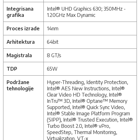
Integrisana
Intel® UHD Graphics 630;
350MHz -
grafika
1.20GHz Max Dynamic
Proces izrade
14nm
Arhitektura
64bit
Magistrala
8 GT/s
TDP
65W
Podržane
Hyper-Threading, Identity Protection,
tehnologije
Intel® AES New Instructions, Intel®
Clear Video HD Technology, Intel®
InTru™ 3D, Intel® Optane™ Memory
Supported, Intel® Quick Sync Video,
Intel® Stable Image Platform Program
(SIPP), Intel® Trusted Execution, Intel®
Turbo Boost 2.0, Intel® vPro,
SpeedStep, Thermal Monitoring,
Virtualization, VT-x