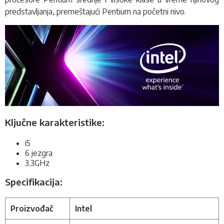
predstavljanja, premeštajući Pentium na početni nivo.
Ključne karakteristike:
i5
6 jezgra
3.3GHz
Specifikacija:
Proizvođač
Intel