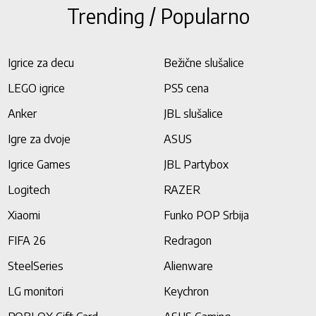
Trending / Popularno
Igrice za decu
Bežične slušalice
LEGO igrice
PS5 cena
Anker
JBL slušalice
Igre za dvoje
ASUS
Igrice Games
JBL Partybox
Logitech
RAZER
Xiaomi
Funko POP Srbija
FIFA 26
Redragon
SteelSeries
Alienware
LG monitori
Keychron