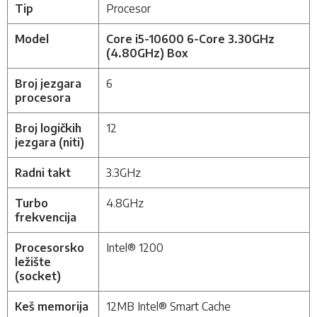
Tip
Procesor
Model
Core i5-10600 6-Core 3.30GHz
(4.80GHz) Box
Broj jezgara
6
procesora
Broj logičkih
12
jezgara (niti)
Radni takt
3.3GHz
Turbo
4.8GHz
frekvencija
Procesorsko
Intel® 1200
ležište
(socket)
Keš memorija
12MB Intel® Smart Cache