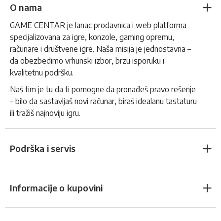
O nama
GAME CENTAR je lanac prodavnica i web platforma
specijalizovana za igre, konzole, gaming opremu,
računare i društvene igre. Naša misija je jednostavna –
da obezbedimo vrhunski izbor, brzu isporuku i
kvalitetnu podršku.
Naš tim je tu da ti pomogne da pronađeš pravo rešenje
– bilo da sastavljaš novi računar, biraš idealanu tastaturu
ili tražiš najnoviju igru.
Podrška i servis
Informacije o kupovini