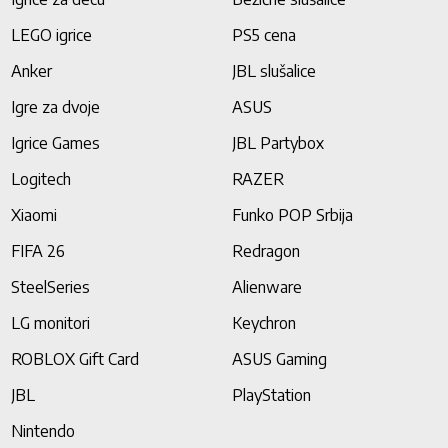
LEGO igrice
PS5 cena
Anker
JBL slušalice
Igre za dvoje
ASUS
Igrice Games
JBL Partybox
Logitech
RAZER
Xiaomi
Funko POP Srbija
FIFA 26
Redragon
SteelSeries
Alienware
LG monitori
Keychron
ROBLOX Gift Card
ASUS Gaming
JBL
PlayStation
Nintendo