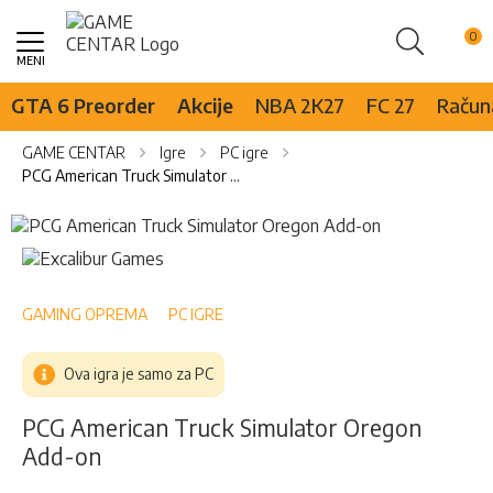
Pretraži
Skip
to
Content
GTA 6 Preorder
Akcije
NBA 2K27
FC 27
Računa
GAME CENTAR
Igre
PC igre
PCG American Truck Simulator Oregon Add-on
Skip
to
Skip
the
to
end
the
of
beginning
GAMING OPREMA
PC IGRE
the
of
images
the
Ova igra je samo za PC
gallery
images
gallery
PCG American Truck Simulator Oregon
Add-on