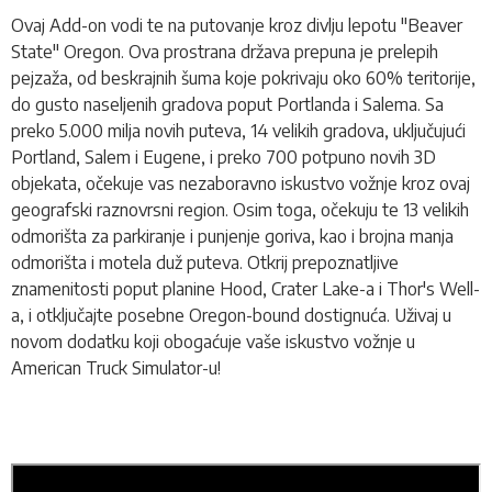
Ovaj Add-on vodi te na putovanje kroz divlju lepotu "Beaver
State" Oregon. Ova prostrana država prepuna je prelepih
pejzaža, od beskrajnih šuma koje pokrivaju oko 60% teritorije,
do gusto naseljenih gradova poput Portlanda i Salema
.
Sa
preko 5.000 milja novih puteva, 14 velikih gradova, uključujući
Portland, Salem i Eugene, i preko 700 potpuno novih 3D
objekata, očekuje vas nezaboravno iskustvo vožnje kroz ovaj
geografski raznovrsni region. Osim toga, očekuju te 13 velikih
odmorišta za parkiranje i punjenje goriva, kao i brojna manja
odmorišta i motela duž puteva. Otkrij prepoznatljive
znamenitosti poput planine Hood, Crater Lake-a i Thor's Well-
a, i otključajte posebne Oregon-bound dostignuća. Uživaj u
novom dodatku koji obogaćuje vaše iskustvo vožnje u
American Truck Simulator-u!