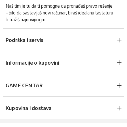
Naš tim je tu da ti pomogne da pronađeš pravo rešenje
– bilo da sastavljaš novi računar, biraš idealanu tastaturu
ili tražiš najnoviju igru.
Podrška i servis
Informacije o kupovini
GAME CENTAR
Kupovina i dostava