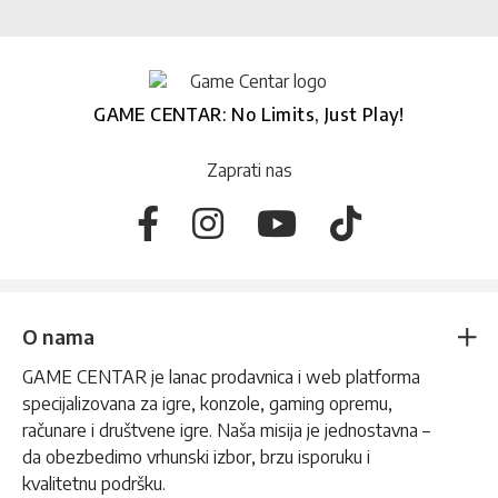
GAME CENTAR: No Limits, Just Play!
Zaprati nas
O nama
GAME CENTAR je lanac prodavnica i web platforma
specijalizovana za igre, konzole, gaming opremu,
računare i društvene igre. Naša misija je jednostavna –
da obezbedimo vrhunski izbor, brzu isporuku i
kvalitetnu podršku.