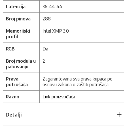
Latencija
36-44-44
Broj pinova
288
Memorijski
Intel XMP 3.0
profil
RGB
Da
Broj modula u
2
pakovanju
Prava
Zagarantovana sva prava kupaca po
potrošača
osnovu zakona o zaštiti potrošača
Razno
Link proizvođača
Detalji