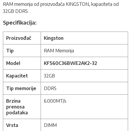
RAM memorija
od proizvođača KINGSTON, kapaciteta od
32GB DDR5.
Specifikacija:
Proizvođač
Kingston
Tip
RAM Memorija
Model
KF560C36BWE2AK2-32
Kapacitet
32GB
Tip memorije
DDR5
Brzina
6.000MT/s
prenosa
podataka
Vrsta
DIMM