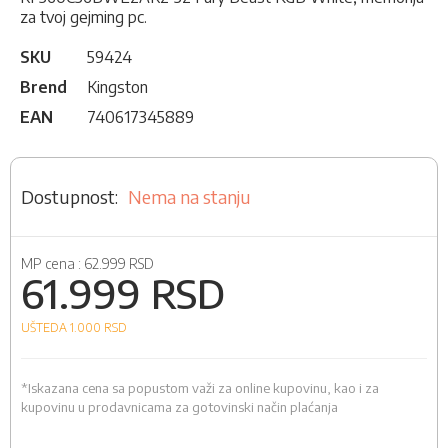
za tvoj gejming pc.
SKU
59424
Brend
Kingston
EAN
740617345889
Nema na stanju
MP cena :
62.999 RSD
61.999 RSD
UŠTEDA 1.000
RSD
*Iskazana cena sa popustom važi za online kupovinu, kao i za
kupovinu u prodavnicama za gotovinski način plaćanja