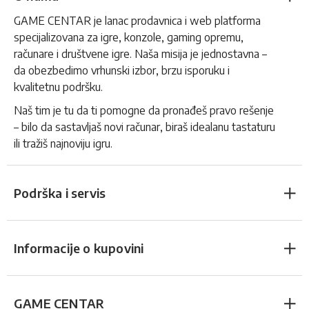
GAME CENTAR je lanac prodavnica i web platforma
specijalizovana za igre, konzole, gaming opremu,
računare i društvene igre. Naša misija je jednostavna –
da obezbedimo vrhunski izbor, brzu isporuku i
kvalitetnu podršku.
Naš tim je tu da ti pomogne da pronađeš pravo rešenje
– bilo da sastavljaš novi računar, biraš idealanu tastaturu
ili tražiš najnoviju igru.
Podrška i servis
Informacije o kupovini
GAME CENTAR