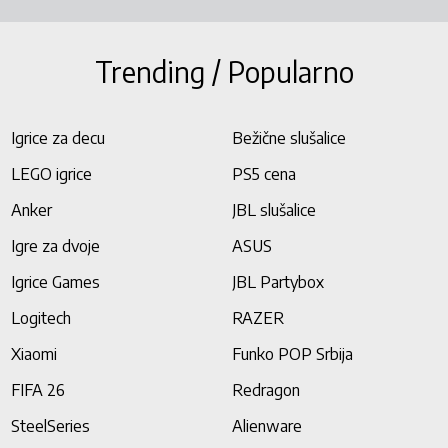
Trending / Popularno
Igrice za decu
Bežične slušalice
LEGO igrice
PS5 cena
Anker
JBL slušalice
Igre za dvoje
ASUS
Igrice Games
JBL Partybox
Logitech
RAZER
Xiaomi
Funko POP Srbija
FIFA 26
Redragon
SteelSeries
Alienware