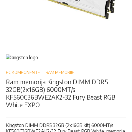
Skip
to
the
beginning
PC KOMPONENTE
RAM MEMORIJE
of
Ram memorija Kingston DIMM DDR5
the
32GB(2x16GB) 6000MT/s
images
gallery
KF560C36BWE2AK2-32 Fury Beast RGB
White EXPO
Kingston DIMM DDR5 32GB (2x16GB kit) 6000MT/s
KF560C36BWE2AK2-32 Fury Beast RGB White, memorija