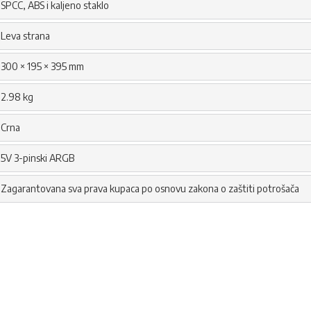
SPCC, ABS i kaljeno staklo
Leva strana
300 × 195 × 395 mm
2.98 kg
Crna
5V 3-pinski ARGB
Zagarantovana sva prava kupaca po osnovu zakona o zaštiti potrošača