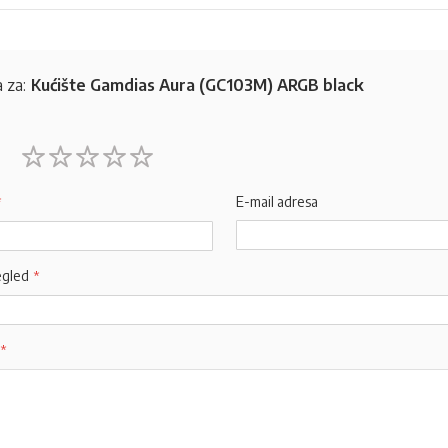
 za:
Kućište Gamdias Aura (GC103M) ARGB black
1
2
3
4
5
star
stars
stars
stars
stars
E-mail adresa
egled