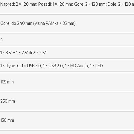
Napred: 2 × 120 mm; Pozadi: 1 × 120 mm; Gore: 2 × 120 mm; Dole: 2 × 120
Gore: do 240 mm (visina RAM-a < 35 mm)
4
1 × 3.5" + 1 × 2.5" ili 2 × 2.5"
1 × Type-C, 1 × USB 3.0, 1 × USB 2.0, 1 × HD Audio, 1 × LED
165 mm
250 mm
150 mm