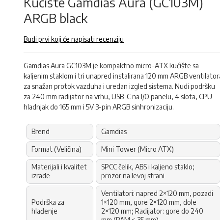
Kućište Gamdias Aura (GC103M)
ARGB black
Budi prvi koji će napisati recenziju
Gamdias Aura GC103M je kompaktno micro-ATX kućište sa
kaljenim staklom i tri unapred instalirana 120 mm ARGB ventilator
za snažan protok vazduha i uredan izgled sistema. Nudi podršku
za 240 mm radijator na vrhu, USB-C na I/O panelu, 4 slota, CPU
hladnjak do 165 mm i 5V 3-pin ARGB sinhronizaciju.
Brend
Gamdias
Format (Veličina)
Mini Tower (Micro ATX)
Materijali i kvalitet
SPCC čelik, ABS i kaljeno staklo;
izrade
prozor na levoj strani
Ventilatori: napred 2×120 mm, pozadi
Podrška za
1×120 mm, gore 2×120 mm, dole
hlađenje
2×120 mm; Radijator: gore do 240
mm (RAM < 35 mm)