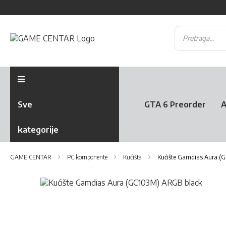
Sve
GTA 6 Preorder
A
kategorije
GAME CENTAR
PC komponente
Kućišta
Kućište Gamdias Aura (
Skip
to
Skip
the
to
end
the
of
beginning