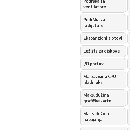
Podrška za
ventilatore
Podrška za
radijatore
Ekspanzioni slotovi
Ležišta za diskove
I/O portovi
Maks. visina CPU
hladnjaka
Maks. dužina
grafičke karte
Maks. dužina
napajanja