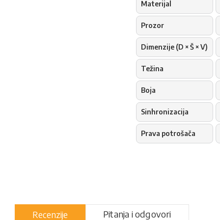
Materijal
Prozor
Dimenzije (D × Š × V)
Težina
Boja
Sinhronizacija
Prava potrošača
Pitanja i odgovori
Recenzije