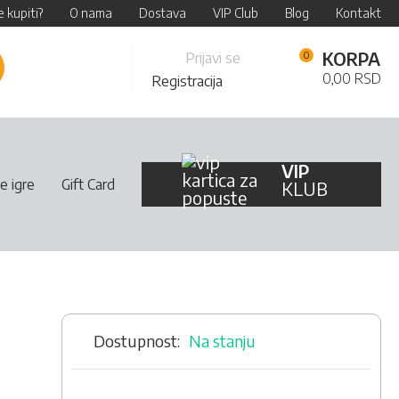
 kupiti?
O nama
Dostava
VIP Club
Blog
Kontakt
Skip
KORPA
Prijavi se
retraži
to
0,00 RSD
Registracija
Content
VIP
e igre
Gift Card
KLUB
Na stanju