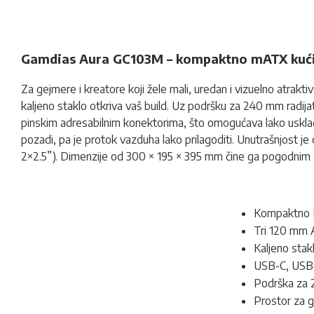
Gamdias Aura GC103M – kompaktno mATX kući
Za gejmere i kreatore koji žele mali, uredan i vizuelno atrakt
kaljeno staklo otkriva vaš build. Uz podršku za 240 mm radij
pinskim adresabilnim konektorima, što omogućava lako usklađ
pozadi, pa je protok vazduha lako prilagoditi. Unutrašnjost je 
2×2.5”). Dimenzije od 300 × 195 × 395 mm čine ga pogodnim z
Kompaktno Mi
Tri 120 mm A
Kaljeno stakl
USB-C, USB 
Podrška za 
Prostor za 