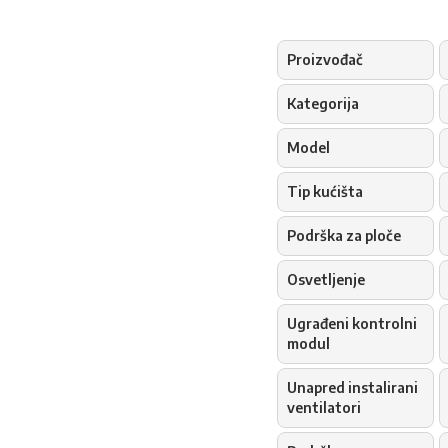
Proizvođač
Kategorija
Model
Tip kućišta
Podrška za ploče
Osvetljenje
Ugrađeni kontrolni
modul
Unapred instalirani
ventilatori