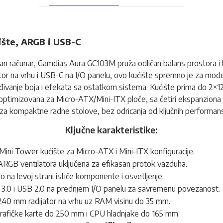
šte, ARGB i USB-C
ivan računar, Gamdias Aura GC103M pruža odličan balans prostora i 
ator na vrhu i USB-C na I/O panelu, ovo kućište spremno je za mod
ivanje boja i efekata sa ostatkom sistema. Kućište prima do 2×120
optimizovana za Micro-ATX/Mini-ITX ploče, sa četiri ekspanziona slot
a kompaktne radne stolove, bez odricanja od ključnih performansi
Ključne karakteristike:
ni Tower kućište za Micro-ATX i Mini-ITX konfiguracije.
RGB ventilatora uključena za efikasan protok vazduha.
o na levoj strani ističe komponente i osvetljenje.
3.0 i USB 2.0 na prednjem I/O panelu za savremenu povezanost.
240 mm radijator na vrhu uz RAM visinu do 35 mm.
grafičke karte do 250 mm i CPU hladnjake do 165 mm.