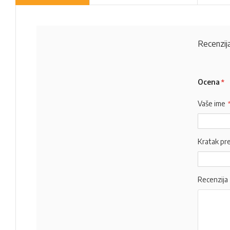
Recenzija
Ocena
Vaše ime
Kratak pr
Recenzija