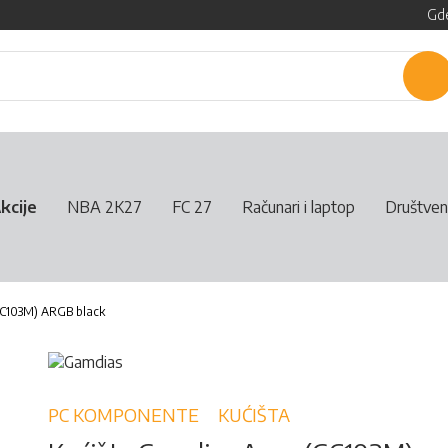
Gde
P
kcije
NBA 2K27
FC 27
Računari i laptop
Društven
GC103M) ARGB black
PC KOMPONENTE
KUĆIŠTA