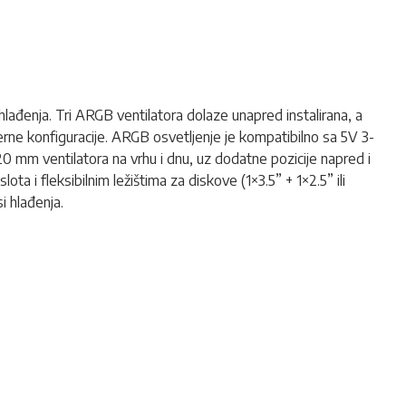
hlađenja. Tri ARGB ventilatora dolaze unapred instalirana, a
erne konfiguracije. ARGB osvetljenje je kompatibilno sa 5V 3-
 mm ventilatora na vrhu i dnu, uz dodatne pozicije napred i
a i fleksibilnim ležištima za diskove (1×3.5” + 1×2.5” ili
 hlađenja.