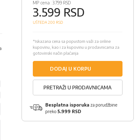
MP cena :
3.799 RSD
3.599 RSD
UŠTEDA 200
RSD
*Iskazana cena sa popustom važi za online
kupovinu, kao i za kupovinu u prodavnicama za
a
gotovinski način plaćanja
DODAJ U KORPU
PRETRAŽI U PRODAVNICAMA
Besplatna isporuka
za porudžbine
preko
5.999 RSD