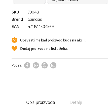
SKU
73048
Brend
Gamdias
EAN
4711514504569
Obavesti me kad proizvod bude na akciji.
Dodaj proizvod na listu želja.
Podeli:
Opis proizvoda
Detalji