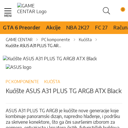
Pretraži
Skip
to
Content
GTA 6 Preorder
Akcije
NBA 2K27
FC 27
Računa
GAME CENTAR
PC komponente
Kućišta
Kućište ASUS A31 PLUS TG ARGB ATX Black
Skip
to
Skip
the
to
end
the
of
beginning
PC KOMPONENTE
KUĆIŠTA
the
of
Kućište ASUS A31 PLUS TG ARGB ATX Black
images
the
gallery
images
gallery
ASUS A31 PLUS TG ARGB je kućište nove generacije koje
kombinuje panoramski dizajn, napredno hlađenje, i podršku
za skrivene konektore, što ga čini savršenim izborom za
gejmere, entuzijaste i kreatore čistih, futurističkih buildova.