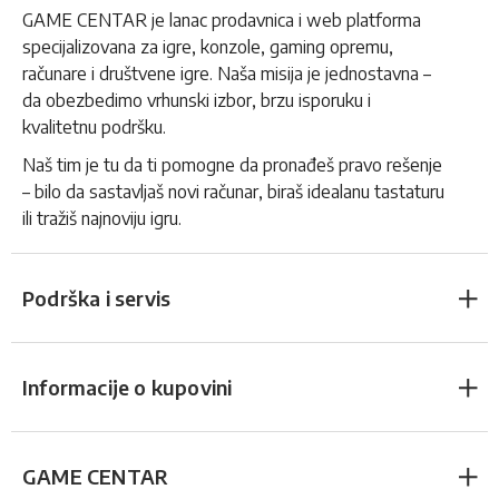
GAME CENTAR je lanac prodavnica i web platforma
specijalizovana za igre, konzole, gaming opremu,
računare i društvene igre. Naša misija je jednostavna –
da obezbedimo vrhunski izbor, brzu isporuku i
kvalitetnu podršku.
Naš tim je tu da ti pomogne da pronađeš pravo rešenje
– bilo da sastavljaš novi računar, biraš idealanu tastaturu
ili tražiš najnoviju igru.
Podrška i servis
Informacije o kupovini
GAME CENTAR