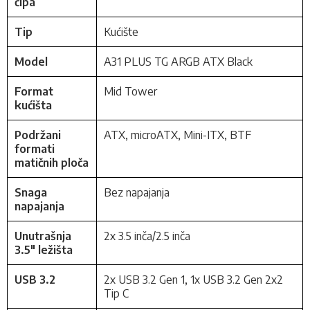
čipa
Tip
Kućište
Model
A31 PLUS TG ARGB ATX Black
Format
Mid Tower
kućišta
Podržani
ATX, microATX, Mini-ITX, BTF
formati
matičnih ploča
Snaga
Bez napajanja
napajanja
Unutrašnja
2x 3.5 inča/2.5 inča
3.5" ležišta
USB 3.2
2x USB 3.2 Gen 1, 1x USB 3.2 Gen 2x2
Tip C