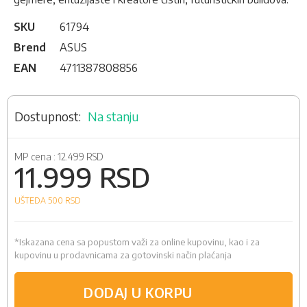
SKU
61794
Brend
ASUS
EAN
4711387808856
Na stanju
MP cena :
12.499 RSD
11.999 RSD
UŠTEDA 500
RSD
*Iskazana cena sa popustom važi za online kupovinu, kao i za
kupovinu u prodavnicama za gotovinski način plaćanja
DODAJ U KORPU