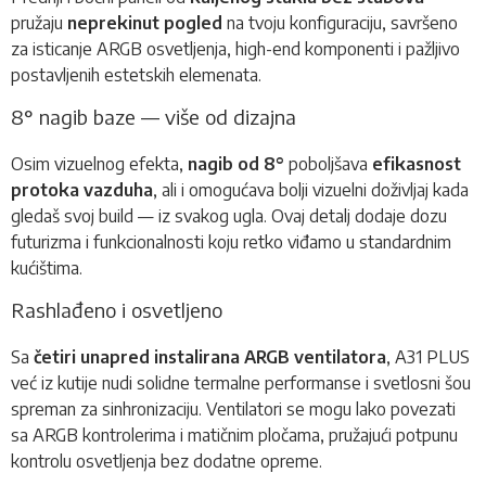
pružaju
neprekinut pogled
na tvoju konfiguraciju, savršeno
za isticanje ARGB osvetljenja, high-end komponenti i pažljivo
postavljenih estetskih elemenata.
8° nagib baze — više od dizajna
Osim vizuelnog efekta,
nagib od 8°
poboljšava
efikasnost
protoka vazduha
, ali i omogućava bolji vizuelni doživljaj kada
gledaš svoj build — iz svakog ugla. Ovaj detalj dodaje dozu
futurizma i funkcionalnosti koju retko viđamo u standardnim
kućištima.
Rashlađeno i osvetljeno
Sa
četiri unapred instalirana ARGB ventilatora
, A31 PLUS
već iz kutije nudi solidne termalne performanse i svetlosni šou
spreman za sinhronizaciju. Ventilatori se mogu lako povezati
sa ARGB kontrolerima i matičnim pločama, pružajući potpunu
kontrolu osvetljenja bez dodatne opreme.