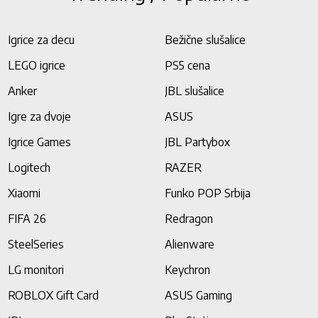
Igrice za decu
Bežične slušalice
LEGO igrice
PS5 cena
Anker
JBL slušalice
Igre za dvoje
ASUS
Igrice Games
JBL Partybox
Logitech
RAZER
Xiaomi
Funko POP Srbija
FIFA 26
Redragon
SteelSeries
Alienware
LG monitori
Keychron
ROBLOX Gift Card
ASUS Gaming