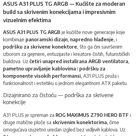
ASUS A31 PLUS TG ARGB — Kućište za moderan
build sa skrivenim konekcijama i impresivnim
vizuelnim efektima
ASUS A31 PLUS TG ARGB
je
kućište
nove generacije koje
kombinuje
panoramski dizajn
,
napredno hlađenje
, i
podršku za skrivene konektore
, što ga čini savršenim
izborom za gejmere, entuzijaste i kreatore čistih, futurističkih
buildova. Uz
četiri unapred instalirana ARGB ventilatora
,
pametno upravljanje kablovima
i
podršku za
komponente visokih performansi
, A31 PLUS pruža i
funkcionalnost i estetiku u jednom elegantnom ATX paketu.
Dizajnirano za čistoću — podrška za skrivene
konekcije
A31 PLUS je spreman za
ROG MAXIMUS Z790 HERO BTF
i
druge matične ploče sa
skrivenim konektorima
, čime
omogućava izuzetno uredan izgled bez vidljivih kablova. Uz