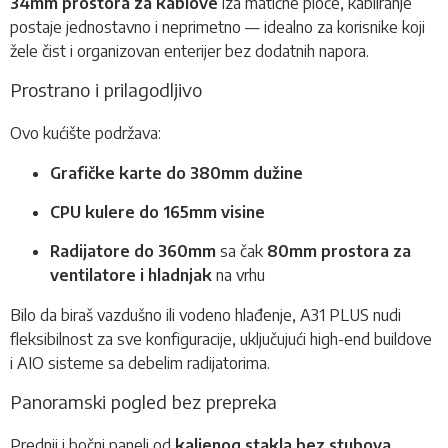
34mm prostora za kablove
iza matične ploče, kabliranje
postaje jednostavno i neprimetno — idealno za korisnike koji
žele čist i organizovan enterijer bez dodatnih napora.
Prostrano i prilagodljivo
Ovo kućište podržava:
Grafičke karte do 380mm dužine
CPU kulere do 165mm visine
Radijatore do 360mm
sa čak
80mm prostora za
ventilatore i hladnjak
na vrhu
Bilo da biraš vazdušno ili vodeno hlađenje, A31 PLUS nudi
fleksibilnost za sve konfiguracije, uključujući high-end buildove
i AIO sisteme sa debelim radijatorima.
Panoramski pogled bez prepreka
Prednji i bočni paneli od
kaljenog stakla bez stubova