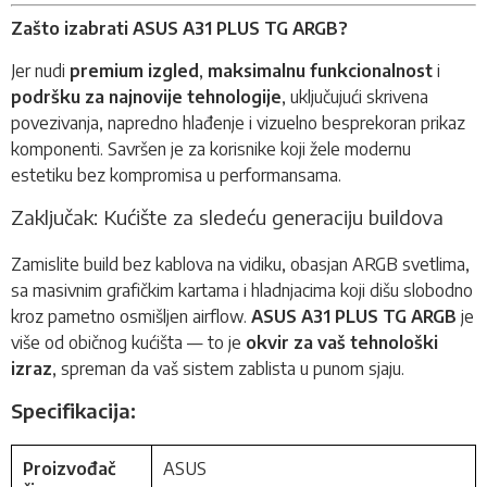
Zašto izabrati ASUS A31 PLUS TG ARGB?
Jer nudi
premium izgled
,
maksimalnu funkcionalnost
i
podršku za najnovije tehnologije
, uključujući skrivena
povezivanja, napredno hlađenje i vizuelno besprekoran prikaz
komponenti. Savršen je za korisnike koji žele modernu
estetiku bez kompromisa u performansama.
Zaključak: Kućište za sledeću generaciju buildova
Zamislite build bez kablova na vidiku, obasjan ARGB svetlima,
sa masivnim grafičkim kartama i hladnjacima koji dišu slobodno
kroz pametno osmišljen airflow.
ASUS A31 PLUS TG ARGB
je
više od običnog kućišta — to je
okvir za vaš tehnološki
izraz
, spreman da vaš sistem zablista u punom sjaju.
Specifikacija:
Proizvođač
ASUS