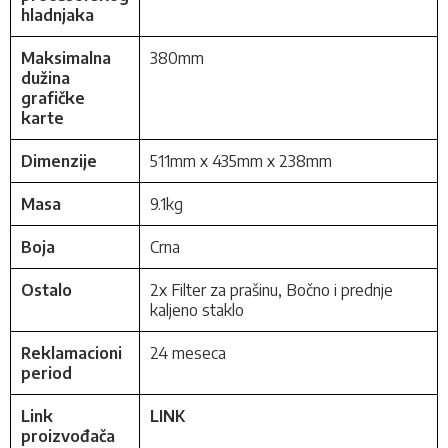
hladnjaka
Maksimalna
380mm
dužina
grafičke
karte
Dimenzije
511mm x 435mm x 238mm
Masa
9.1kg
Boja
Crna
Ostalo
2x Filter za prašinu, Bočno i prednje
kaljeno staklo
Reklamacioni
24 meseca
period
Link
LINK
proizvođača