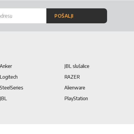
POŠALJI
Anker
JBL slušalice
Logitech
RAZER
SteelSeries
Alienware
JBL
PlayStation