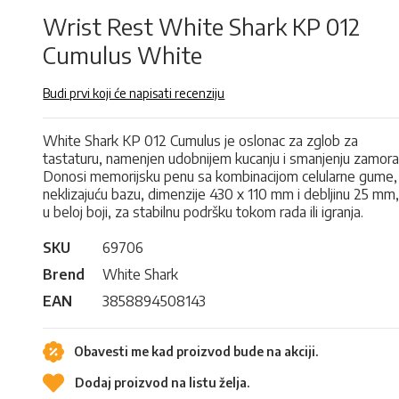
Wrist Rest White Shark KP 012
Cumulus White
Budi prvi koji će napisati recenziju
White Shark KP 012 Cumulus je oslonac za zglob za
tastaturu, namenjen udobnijem kucanju i smanjenju zamora
Donosi memorijsku penu sa kombinacijom celularne gume,
neklizajuću bazu, dimenzije 430 x 110 mm i debljinu 25 mm
u beloj boji, za stabilnu podršku tokom rada ili igranja.
SKU
69706
Brend
White Shark
EAN
3858894508143
Obavesti me kad proizvod bude na akciji.
Dodaj proizvod na listu želja.