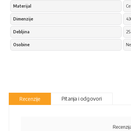
Materijal
Ce
Dimenzije
43
Debljina
25
Osobine
Ne
Pitanja i odgovori
Recenzije
Recenzija