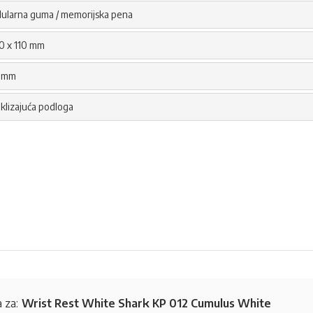
lularna guma / memorijska pena
0 x 110 mm
 mm
klizajuća podloga
 za:
Wrist Rest White Shark KP 012 Cumulus White