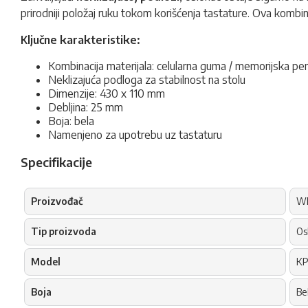
prirodniji položaj ruku tokom korišćenja tastature. Ova kombina
Ključne karakteristike:
Kombinacija materijala: celularna guma / memorijska pe
Neklizajuća podloga za stabilnost na stolu
Dimenzije: 430 x 110 mm
Debljina: 25 mm
Boja: bela
Namenjeno za upotrebu uz tastaturu
Specifikacije
Proizvođač
Wh
Tip proizvoda
Os
Model
KP
Boja
Be