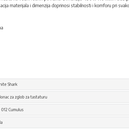
cija materijala i dimenzija doprinosi stabilnosti i komforu pri svak
na
ite Shark
lonac za zglob za tastaturu
 012 Cumulus
la