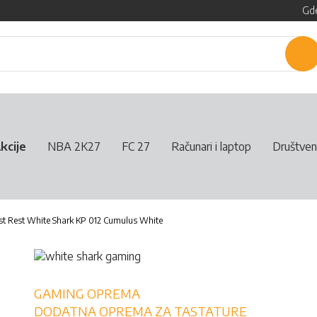
Gde
P
kcije
NBA 2K27
FC 27
Računari i laptop
Društven
st Rest White Shark KP 012 Cumulus White
GAMING OPREMA
DODATNA OPREMA ZA TASTATURE