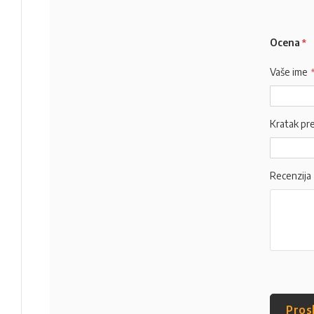
Ocena
Vaše ime
Kratak pr
Recenzija
Pros