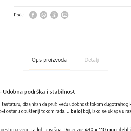
Podeli:
Opis proizvoda
Detalji
– Udobna podrška i stabilnost
tastaturu, dizajniran da pruži veću udobnost tokom dugotrajnog kuc
vi ostanu opušteniji tokom rada. U
beloj
boji, lako se uklapa u ra
 mestu na većini radnih površina. Dimenzije
430 x 110 mm
i
deblj