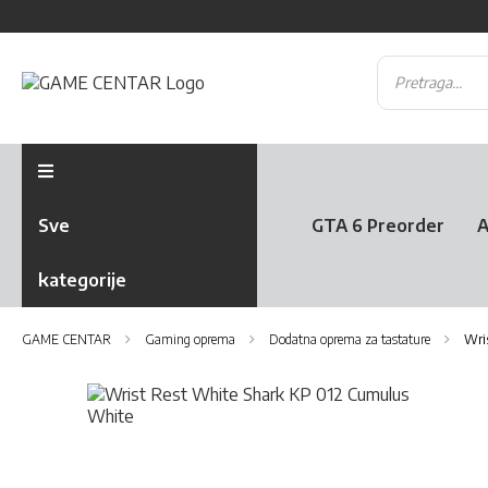
Sve
GTA 6 Preorder
A
kategorije
GAME CENTAR
Gaming oprema
Dodatna oprema za tastature
Wri
Skip
to
the
Skip
end
to
of
the