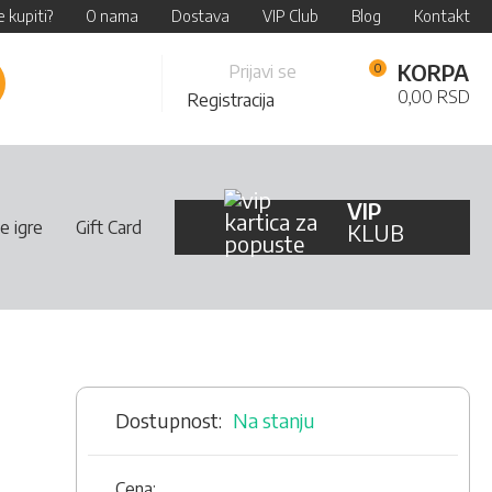
 kupiti?
O nama
Dostava
VIP Club
Blog
Kontakt
Skip
KORPA
Prijavi se
retraži
to
0,00 RSD
Registracija
Content
VIP
e igre
Gift Card
KLUB
Na stanju
Cena: