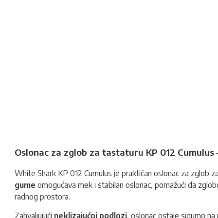
Oslonac za zglob za tastaturu KP 012 Cumulus 
White Shark KP 012 Cumulus je praktičan oslonac za zglob za 
gume
omogućava mek i stabilan oslonac, pomažući da zglobo
radnog prostora.
Zahvaljujući
neklizajućoj podlozi
, oslonac ostaje sigurno na