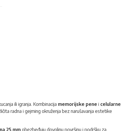
anja ili igranja. Kombinacija
memorijske pene
i
celularne
zličita radna i gejming okruženja bez narušavanja estetike
ina 25 mm
obezbeđuju dovoljnu površinu i podršku za