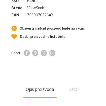
SKU
64402
Brend
ViewSonic
EAN
766907032642
Obavesti me kad proizvod bude na akciji.
Dodaj proizvod na listu želja.
Podeli:
Opis proizvoda
Detalji