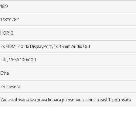
16:9
178°/178°
HDR10
2x HDMI 2.0, 1x DisplayPort, 1x 3.5mm Audio Out
Tilt, VESA 100x100
Crna
24 meseca
Zagarantovana sva prava kupaca po osnovu zakona o zaštiti potrošača