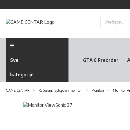
Sve
GTA 6 Preorder
A
kategorije
GAME CENTAR
Računari, laptopovi i monitori
Monitori
Monitor Vi
Skip
to
Skip
the
to
end
the
of
beginning