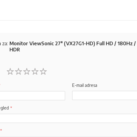
 za:
Monitor ViewSonic 27" (VX27G1-HD) Full HD / 180Hz / 
HDR
1
2
3
4
5
star
stars
stars
stars
stars
E-mail adresa
egled