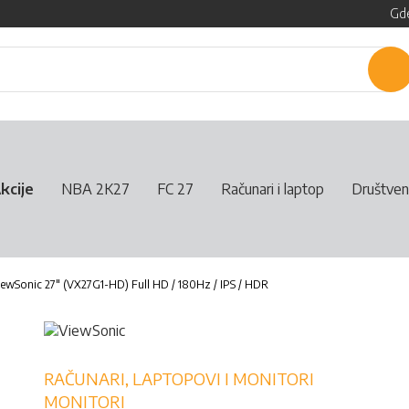
Gde
P
kcije
NBA 2K27
FC 27
Računari i laptop
Društven
ewSonic 27" (VX27G1-HD) Full HD / 180Hz / IPS / HDR
RAČUNARI, LAPTOPOVI I MONITORI
MONITORI