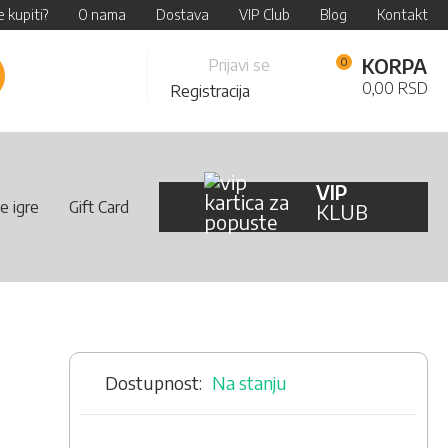
 kupiti?
O nama
Dostava
VIP Club
Blog
Kontakt
Skip
KORPA
Prijavi se
retraži
to
0,00 RSD
Registracija
Content
VIP
e igre
Gift Card
KLUB
Na stanju