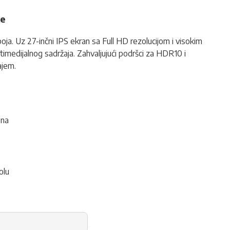
ke
ja. Uz 27-inčni IPS ekran sa Full HD rezolucijom i visokim
medijalnog sadržaja. Zahvaljujući podršci za HDR10 i
ajem.
ena
olu