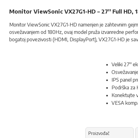
Monitor ViewSonic VX27G1-HD – 27'' Full HD, 1
Monitor ViewSonic VX27G1-HD namenjen je zahtevnim gejmerima 
osvežavanjem od 180Hz, ovaj model pruža izvanredne performa
bogatoj povezivosti (HDMI, DisplayPort), VX27G1-HD je savrš
Veliki 27'' 
Osvežavanje 
IPS panel pr
Podrška za H
Konektujte v
VESA kompat
Proizvođač