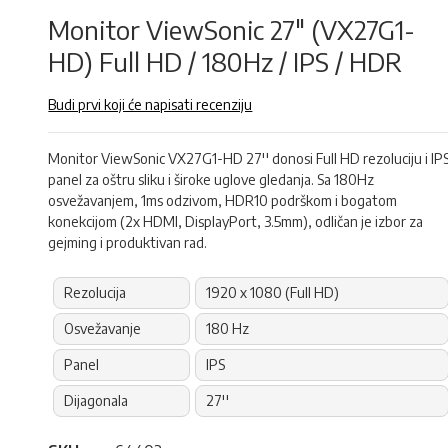
Monitor ViewSonic 27" (VX27G1-
HD) Full HD / 180Hz / IPS / HDR
Budi prvi koji će napisati recenziju
Monitor ViewSonic VX27G1-HD 27'' donosi Full HD rezoluciju i IP
panel za oštru sliku i široke uglove gledanja. Sa 180Hz
osvežavanjem, 1ms odzivom, HDR10 podrškom i bogatom
konekcijom (2x HDMI, DisplayPort, 3.5mm), odličan je izbor za
gejming i produktivan rad.
Rezolucija
1920 x 1080 (Full HD)
Osvežavanje
180 Hz
Panel
IPS
Dijagonala
27''