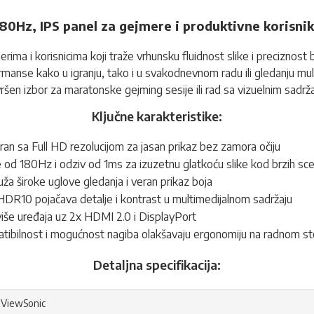
80Hz, IPS panel za gejmere i produktivne korisni
i korisnicima koji traže vrhunsku fluidnost slike i preciznost bo
nse kako u igranju, tako i u svakodnevnom radu ili gledanju multi
en izbor za maratonske gejming sesije ili rad sa vizuelnim sadrž
Ključne karakteristike:
ekran sa Full HD rezolucijom za jasan prikaz bez zamora očiju
od 180Hz i odziv od 1ms za izuzetnu glatkoću slike kod brzih sc
uža široke uglove gledanja i veran prikaz boja
DR10 pojačava detalje i kontrast u multimedijalnom sadržaju
iše uređaja uz 2x HDMI 2.0 i DisplayPort
ibilnost i mogućnost nagiba olakšavaju ergonomiju na radnom st
Detaljna specifikacija:
ViewSonic