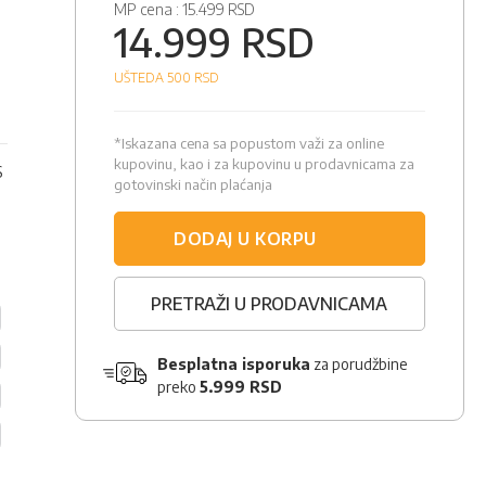
MP cena :
15.499 RSD
14.999 RSD
UŠTEDA 500
RSD
*Iskazana cena sa popustom važi za online
kupovinu, kao i za kupovinu u prodavnicama za
S
gotovinski način plaćanja
DODAJ U KORPU
PRETRAŽI U PRODAVNICAMA
Besplatna isporuka
za porudžbine
preko
5.999 RSD