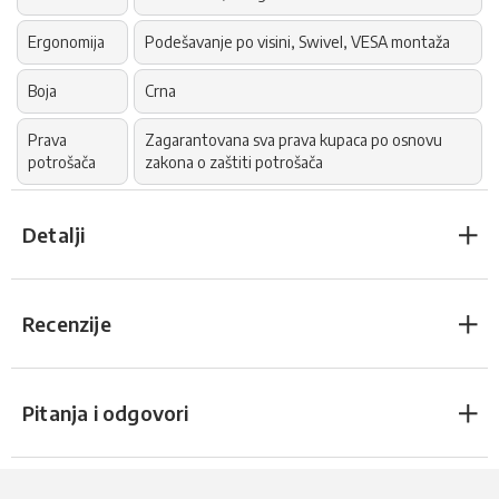
Ergonomija
Podešavanje po visini, Swivel, VESA montaža
Boja
Crna
Prava
Zagarantovana sva prava kupaca po osnovu
potrošača
zakona o zaštiti potrošača
Detalji
Recenzije
Pitanja i odgovori