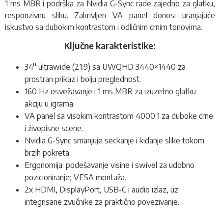
1 ms MBR i podrška za Nvidia G-Sync rade zajedno za glatku,
responzivnu sliku. Zakrivljen VA panel donosi uranjajuće
iskustvo sa dubokim kontrastom i odličnim crnim tonovima.
Ključne karakteristike:
34'' ultrawide (21:9) sa UWQHD 3440×1440 za
prostran prikaz i bolju preglednost.
160 Hz osvežavanje i 1 ms MBR za izuzetno glatku
akciju u igrama.
VA panel sa visokim kontrastom 4000:1 za duboke crne
i živopisne scene.
Nvidia G-Sync smanjuje seckanje i kidanje slike tokom
brzih pokreta.
Ergonomija: podešavanje visine i swivel za udobno
pozicioniranje; VESA montaža.
2x HDMI, DisplayPort, USB-C i audio izlaz, uz
integrisane zvučnike za praktično povezivanje.