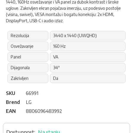
1440, 160Hz osvežavanje i VA panel za dubok kontrast i široke
uglove. Zakrivljen ekran pojačava imerziju, uz podesivo postolje
(visina, swivel), VESA montažu i bogatu konekciju: 2x HDMI,
DisplayPort, USB-C i audio izlaz.
Rezolucija
3440 x 1440 (UWQHD)
Osvežavanje
160 Hz
Panel
VA
Dijagonala
34''
Zakrivljen
Da
SKU
66991
Brend
LG
EAN
8806096483992
Na stanju