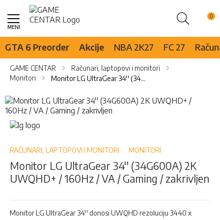
Pretraži
Skip
to
Content
GTA 6 Preorder
Akcije
NBA 2K27
FC 27
Računa
GAME CENTAR
Računari, laptopovi i monitori
Monitori
Monitor LG UltraGear 34'' (34G600A) 2K UWQHD+ / 160Hz / VA / Gaming / zakrivljen
Skip
to
the
Skip
end
to
of
the
the
beginning
RAČUNARI, LAPTOPOVI I MONITORI
MONITORI
images
of
Monitor LG UltraGear 34'' (34G600A) 2K
gallery
the
UWQHD+ / 160Hz / VA / Gaming / zakrivljen
images
gallery
Monitor LG UltraGear 34'' donosi UWQHD rezoluciju 3440 x