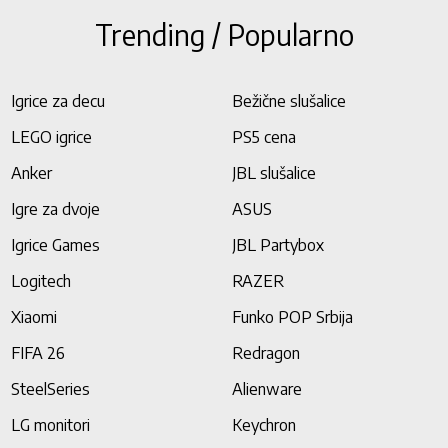
Trending / Popularno
Igrice za decu
Bežične slušalice
LEGO igrice
PS5 cena
Anker
JBL slušalice
Igre za dvoje
ASUS
Igrice Games
JBL Partybox
Logitech
RAZER
Xiaomi
Funko POP Srbija
FIFA 26
Redragon
SteelSeries
Alienware
LG monitori
Keychron