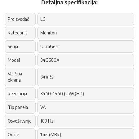
Detaljna specifikacija:
Proizvođač
LG
Kategorija
Monitori
Serija
UltraGear
Model
34G600A
Veličina
34 inča
ekrana
Rezolucija
3440×1440 (UWQHD)
Tip panela
VA
Osvežavanje
160 Hz
Odziv
1 ms (MBR)