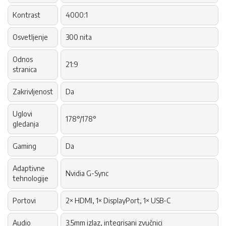
Kontrast
4000:1
Osvetljenje
300 nita
Odnos
21:9
stranica
Zakrivljenost
Da
Uglovi
178°/178°
gledanja
Gaming
Da
Adaptivne
Nvidia G-Sync
tehnologije
Portovi
2× HDMI, 1× DisplayPort, 1× USB-C
Audio
3.5mm izlaz, integrisani zvučnici