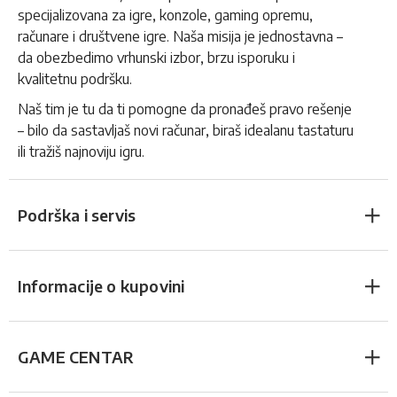
specijalizovana za igre, konzole, gaming opremu,
računare i društvene igre. Naša misija je jednostavna –
da obezbedimo vrhunski izbor, brzu isporuku i
kvalitetnu podršku.
Naš tim je tu da ti pomogne da pronađeš pravo rešenje
– bilo da sastavljaš novi računar, biraš idealanu tastaturu
ili tražiš najnoviju igru.
Podrška i servis
Informacije o kupovini
GAME CENTAR