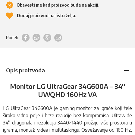
Obavesti me kad proizvod bude na akciji.
Dodaj proizvod na listu želja.
Podeli:
Opis proizvoda
Monitor LG UltraGear 34G600A – 34''
UWQHD 160Hz VA
LG UltraGear 34G600A je gaming monitor za igrače koji žele
široko vidno polje i brze reakcije bez kompromisa. Ultrawide
34'' dijagonala i rezolucija 3440×1440 pružaju više prostora u
igrama, montaži videa i multitaskingu. Osvežavanje od 160 Hz,