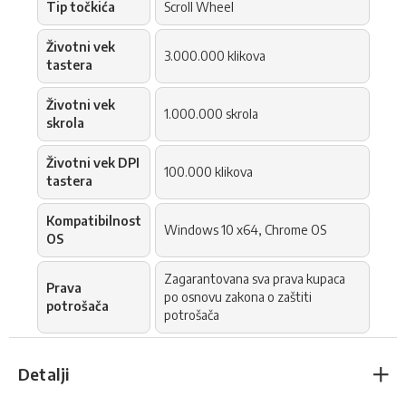
Tip točkića
Scroll Wheel
Životni vek
3.000.000 klikova
tastera
Životni vek
1.000.000 skrola
skrola
Životni vek DPI
100.000 klikova
tastera
Kompatibilnost
Windows 10 x64, Chrome OS
OS
Zagarantovana sva prava kupaca
Prava
po osnovu zakona o zaštiti
potrošača
potrošača
Detalji