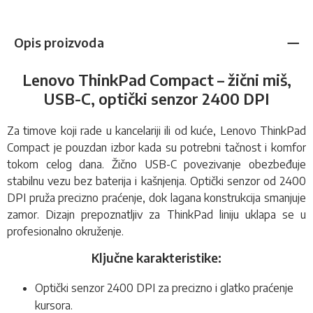
Opis proizvoda
Lenovo ThinkPad Compact – žični miš,
USB-C, optički senzor 2400 DPI
Za timove koji rade u kancelariji ili od kuće, Lenovo ThinkPad
Compact je pouzdan izbor kada su potrebni tačnost i komfor
tokom celog dana. Žično USB-C povezivanje obezbeđuje
stabilnu vezu bez baterija i kašnjenja. Optički senzor od 2400
DPI pruža precizno praćenje, dok lagana konstrukcija smanjuje
zamor. Dizajn prepoznatljiv za ThinkPad liniju uklapa se u
profesionalno okruženje.
Ključne karakteristike:
Optički senzor 2400 DPI za precizno i glatko praćenje
kursora.