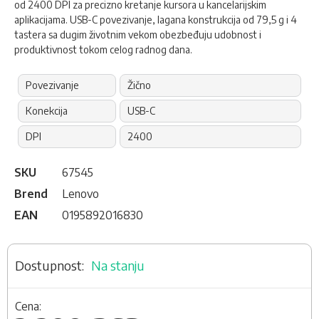
od 2400 DPI za precizno kretanje kursora u kancelarijskim
aplikacijama. USB-C povezivanje, lagana konstrukcija od 79,5 g i 4
tastera sa dugim životnim vekom obezbeđuju udobnost i
produktivnost tokom celog radnog dana.
Povezivanje
Žično
Konekcija
USB-C
DPI
2400
SKU
67545
Brend
Lenovo
EAN
0195892016830
Na stanju
Cena: