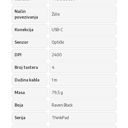
Način
Žični
povezivanja
Konekcija
USB-C
Senzor
Optički
DPI
2400
Broj tastera
4
Dužina kabla
1 m
Masa
79,5 g
Boja
Raven Black
Serija
ThinkPad