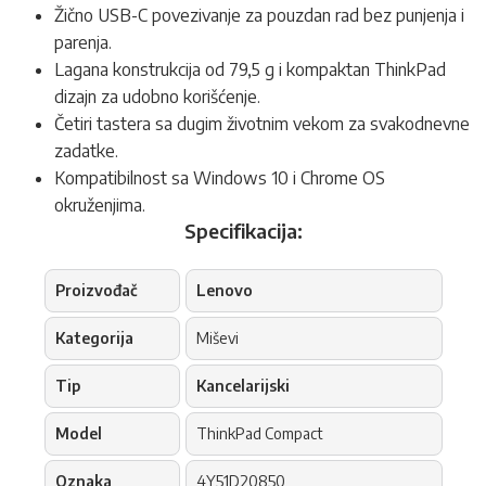
Žično USB-C povezivanje za pouzdan rad bez punjenja i
parenja.
Lagana konstrukcija od 79,5 g i kompaktan ThinkPad
dizajn za udobno korišćenje.
Četiri tastera sa dugim životnim vekom za svakodnevne
zadatke.
Kompatibilnost sa Windows 10 i Chrome OS
okruženjima.
Specifikacija:
Proizvođač
Lenovo
Kategorija
Miševi
Tip
Kancelarijski
Model
ThinkPad Compact
Oznaka
4Y51D20850