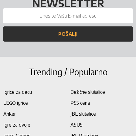
NEWSLETTER
POŠALJI
Trending / Popularno
Igrice za decu
Bežične slušalice
LEGO igrice
PS5 cena
Anker
JBL slušalice
Igre za dvoje
ASUS
Igrice Games
JBL Partybox