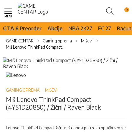
Pretraži
Skip
to
Content
GTA 6 Preorder
Akcije
NBA 2K27
FC 27
Računa
GAME CENTAR
Gaming oprema
Miševi
Miš Lenovo ThinkPad Compact (4Y51D20850) / Žični / Raven Black
Skip
to
the
Skip
end
to
of
the
the
beginning
GAMING OPREMA
MIŠEVI
images
of
Miš Lenovo ThinkPad Compact
gallery
the
(4Y51D20850) / Žični / Raven Black
images
gallery
Lenovo ThinkPad Compact žični miš donosi pouzdan optički senzor