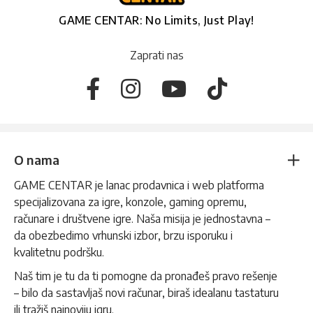
GAME CENTAR: No Limits, Just Play!
Zaprati nas
O nama
GAME CENTAR je lanac prodavnica i web platforma
specijalizovana za igre, konzole, gaming opremu,
računare i društvene igre. Naša misija je jednostavna –
da obezbedimo vrhunski izbor, brzu isporuku i
kvalitetnu podršku.
Naš tim je tu da ti pomogne da pronađeš pravo rešenje
– bilo da sastavljaš novi računar, biraš idealanu tastaturu
ili tražiš najnoviju igru.