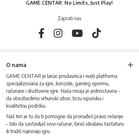
GAME CENTAR: No Limits, Just Play!
Zaprati nas
O nama
GAME CENTAR je lanac prodavnica i web platforma
specijalizovana za igre, konzole, gaming opremu,
računare i društvene igre. Naša misija je jednostavna –
da obezbedimo vrhunski izbor, brzu isporuku i
kvalitetnu podršku.
Naš tim je tu da ti pomogne da pronađeš pravo rešenje
– bilo da sastavljaš novi računar, biraš idealanu tastaturu
ili tražiš najnoviju igru.