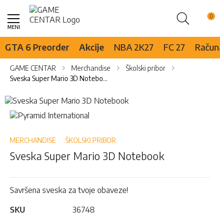
Pretraži
Skip
to
Content
GTA 6 Preorder
Akcije
NBA 2K27
FC 27
Računa
GAME CENTAR
Merchandise
Školski pribor
Sveska Super Mario 3D Notebook
Skip
to
Skip
the
to
end
the
of
beginning
MERCHANDISE
ŠKOLSKI PRIBOR
the
of
Sveska Super Mario 3D Notebook
images
the
gallery
images
gallery
Savršena sveska za tvoje obaveze!
SKU
36748