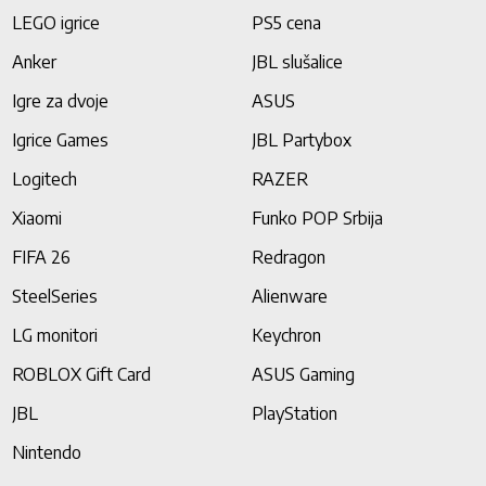
LEGO igrice
PS5 cena
Anker
JBL slušalice
Igre za dvoje
ASUS
Igrice Games
JBL Partybox
Logitech
RAZER
Xiaomi
Funko POP Srbija
FIFA 26
Redragon
SteelSeries
Alienware
LG monitori
Keychron
ROBLOX Gift Card
ASUS Gaming
JBL
PlayStation
Nintendo