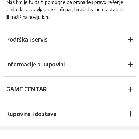
Naš tim je tu da ti pomogne da pronađeš pravo rešenje
– bilo da sastavljaš novi računar, biraš idealanu tastaturu
ili tražiš najnoviju igru.
Podrška i servis
Informacije o kupovini
GAME CENTAR
Kupovina i dostava