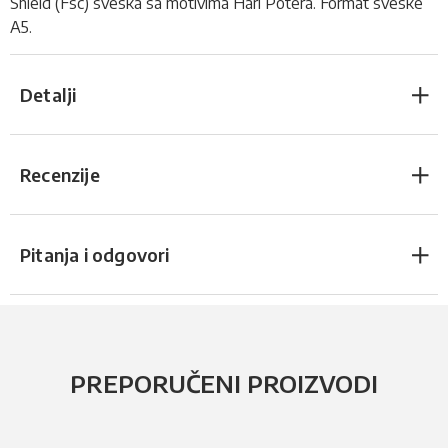
Shield (Fsc)
sveska
sa motivima Hari Potera. Format sveske
A5.
Detalji
Recenzije
Pitanja i odgovori
PREPORUČENI PROIZVODI