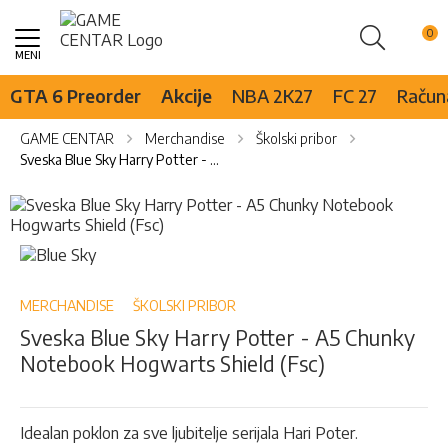
Pretraži
Skip
to
Content
GTA 6 Preorder
Akcije
NBA 2K27
FC 27
Računa
GAME CENTAR
Merchandise
Školski pribor
Sveska Blue Sky Harry Potter - A5 Chunky Notebook Hogwarts Shield (Fsc)
Skip
to
the
Skip
end
to
of
the
the
beginning
MERCHANDISE
ŠKOLSKI PRIBOR
images
of
Sveska Blue Sky Harry Potter - A5 Chunky
gallery
the
Notebook Hogwarts Shield (Fsc)
images
gallery
Idealan poklon za sve ljubitelje serijala Hari Poter.