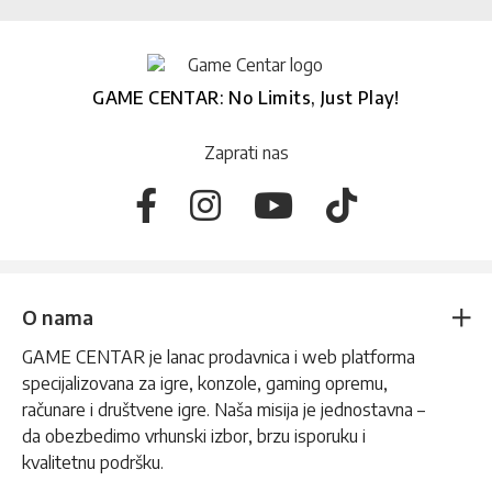
GAME CENTAR: No Limits, Just Play!
Zaprati nas
O nama
GAME CENTAR je lanac prodavnica i web platforma
specijalizovana za igre, konzole, gaming opremu,
računare i društvene igre. Naša misija je jednostavna –
da obezbedimo vrhunski izbor, brzu isporuku i
kvalitetnu podršku.