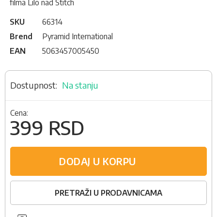
filma Lilo nad Stitch
SKU
66314
Brend
Pyramid International
EAN
5063457005450
Na stanju
Cena:
399 RSD
DODAJ U KORPU
PRETRAŽI U PRODAVNICAMA