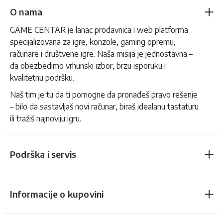
O nama
GAME CENTAR je lanac prodavnica i web platforma
specijalizovana za igre, konzole, gaming opremu,
računare i društvene igre. Naša misija je jednostavna –
da obezbedimo vrhunski izbor, brzu isporuku i
kvalitetnu podršku.
Naš tim je tu da ti pomogne da pronađeš pravo rešenje
– bilo da sastavljaš novi računar, biraš idealanu tastaturu
ili tražiš najnoviju igru.
Podrška i servis
Informacije o kupovini