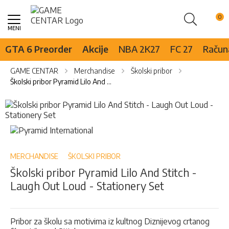
Pretraži
Skip
to
Content
GTA 6 Preorder
Akcije
NBA 2K27
FC 27
Računa
GAME CENTAR
Merchandise
Školski pribor
Školski pribor Pyramid Lilo And Stitch - Laugh Out Loud - Stationery Set
Skip
to
the
Skip
end
to
of
the
the
beginning
MERCHANDISE
ŠKOLSKI PRIBOR
images
of
Školski pribor Pyramid Lilo And Stitch -
gallery
the
Laugh Out Loud - Stationery Set
images
gallery
Pribor za školu sa motivima iz kultnog Diznijevog crtanog