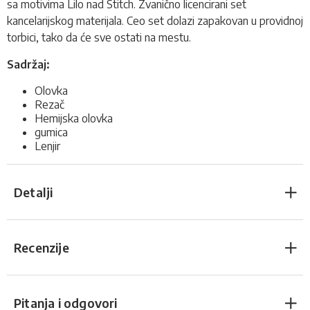
sa motivima Lilo nad Stitch. Zvanično licencirani set
kancelarijskog materijala
.
Ceo set dolazi zapakovan u providnoj
torbici, tako da će sve ostati na mestu.
Sadržaj:
Olovka
Rezač
Hemijska olovka
gumica
Lenjir
Detalji
Recenzije
Pitanja i odgovori