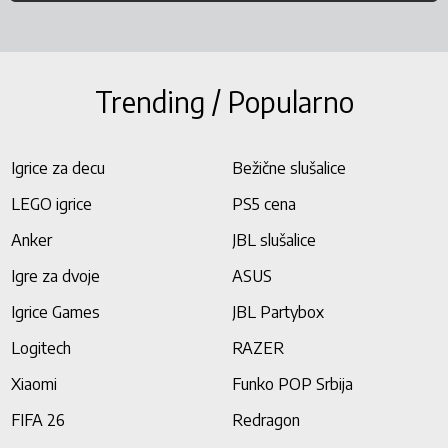
Trending / Popularno
Igrice za decu
Bežične slušalice
LEGO igrice
PS5 cena
Anker
JBL slušalice
Igre za dvoje
ASUS
Igrice Games
JBL Partybox
Logitech
RAZER
Xiaomi
Funko POP Srbija
FIFA 26
Redragon