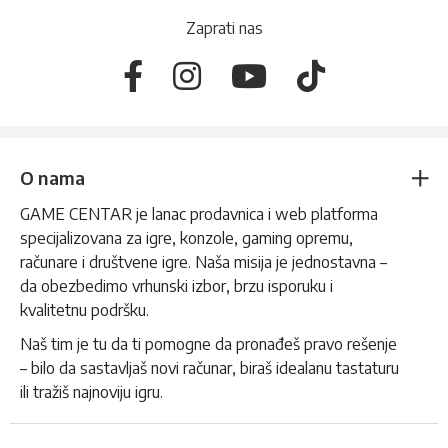
Zaprati nas
O nama
GAME CENTAR je lanac prodavnica i web platforma
specijalizovana za igre, konzole, gaming opremu,
računare i društvene igre. Naša misija je jednostavna –
da obezbedimo vrhunski izbor, brzu isporuku i
kvalitetnu podršku.
Naš tim je tu da ti pomogne da pronađeš pravo rešenje
– bilo da sastavljaš novi računar, biraš idealanu tastaturu
ili tražiš najnoviju igru.