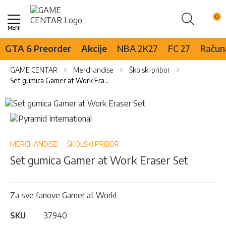
Pretraži
Skip
to
Content
GTA 6 Preorder
Akcije
NBA 2K27
FC 27
Računa
GAME CENTAR
Merchandise
Školski pribor
Set gumica Gamer at Work Eraser Set
Skip
to
Skip
the
to
end
the
of
beginning
MERCHANDISE
ŠKOLSKI PRIBOR
the
of
Set gumica Gamer at Work Eraser Set
images
the
gallery
images
gallery
Za sve fanove Gamer at Work!
SKU
37940