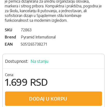
je pernica dizajnirana za urednu organizaciju olovaka,
markera i sitnog pribora. Kompaktna i praktična, pogodna je
za školu, kancelariju ili putovanja, a jednostavan, ali
sofisticiran dizajn u Spajdermen stilu kombinuje
funkcionalnost sa modernim izgledom.
SKU
72863
Brend
Pyramid International
EAN
5051265738271
Na stanju
Cena:
1.699 RSD
DODAJ U KORPU