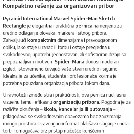
Kompaktno rešenje za organizovan pribor
Pyramid International Marvel Spider-Man Sketch
Rectangle
je elegantna i praktična
pernica
namenjena za
uredno odlaganje olovaka, markera i sitnog pribora.
Zahvaljujući
kompaktnim
dimenzijama i pravougaonom
obliku, lako staje u ranac ili torbu i ostaje pregledna u
svakodnevnoj upotrebi. Jednostavan, ali sofisticiran dizajn sa
prepoznatljivim motivom
Spider-Mana
donosi moderan
izgled, istovremeno čuvajući vaše stvari uredno i sigurno.
Idealna je za učenike, studente i profesionalce kojima je
potrebna pouzdana organizacija pribora tokom dana.
U ravnoteži između stila i praktičnosti, ova pernica nudi jasnu
vizuelnu temu i efikasnu
organizaciju pribora
. Pogodna je za
različite okruženja –
škola, kancelarija ili putovanja
– i
prilagođava se svakodnevnim obavezama bez zauzimanja
mnogo prostora. Pravougaoni format olakšava slaganje unutar
torbi i omogućava brz pristup najčešće korišćenim