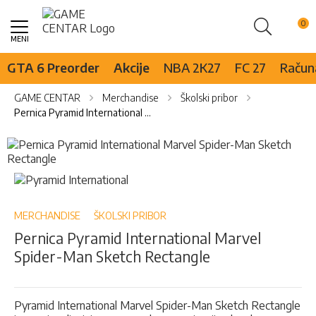
Pretraži
Skip
to
Content
GTA 6 Preorder
Akcije
NBA 2K27
FC 27
Računa
GAME CENTAR
Merchandise
Školski pribor
Pernica Pyramid International Marvel Spider-Man Sketch Rectangle
Skip
to
the
Skip
end
to
of
the
the
beginning
MERCHANDISE
ŠKOLSKI PRIBOR
images
of
Pernica Pyramid International Marvel
gallery
the
Spider-Man Sketch Rectangle
images
gallery
Pyramid International Marvel Spider-Man Sketch Rectangle