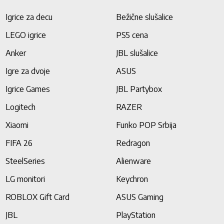
Igrice za decu
Bežične slušalice
LEGO igrice
PS5 cena
Anker
JBL slušalice
Igre za dvoje
ASUS
Igrice Games
JBL Partybox
Logitech
RAZER
Xiaomi
Funko POP Srbija
FIFA 26
Redragon
SteelSeries
Alienware
LG monitori
Keychron
ROBLOX Gift Card
ASUS Gaming
JBL
PlayStation