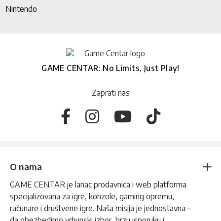
Nintendo
GAME CENTAR: No Limits, Just Play!
Zaprati nas
O nama
GAME CENTAR je lanac prodavnica i web platforma
specijalizovana za igre, konzole, gaming opremu,
računare i društvene igre. Naša misija je jednostavna –
da obezbedimo vrhunski izbor, brzu isporuku i