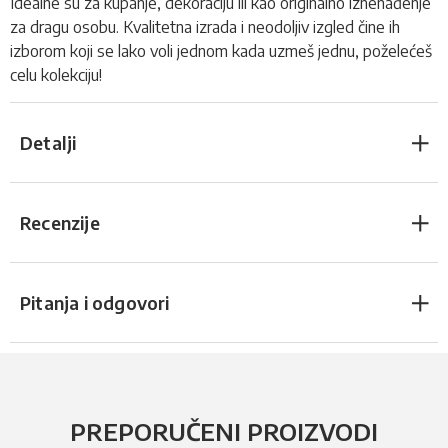
Idealne su za kupanje, dekoraciju ili kao originalno iznenađenje
za dragu osobu. Kvalitetna izrada i neodoljiv izgled čine ih
izborom koji se lako voli jednom kada uzmeš jednu, poželećeš
celu kolekciju!
Detalji
Recenzije
Pitanja i odgovori
PREPORUČENI PROIZVODI