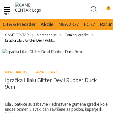
Pretraži
Skip
to
Content
GTA 6 Preorder
Akcije
NBA 2K27
FC 27
Računa
GAME CENTAR
Merchandise
Gaming igračke
Igračka Lilalu Glitter Devil Rubber Duck 9cm
Skip
to
Skip
the
to
end
the
of
beginning
MERCHANDISE
GAMING IGRAČKE
the
of
Igračka Lilalu Glitter Devil Rubber Duck
images
the
9cm
gallery
images
gallery
Lilalu patkice su zabavne i jedinstvene gumene igračke koje
unose osmeh u svaki dan savršene za poklon, kupanje ili