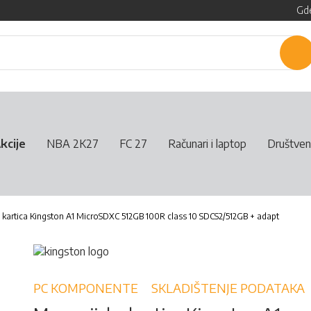
Gde
P
kcije
NBA 2K27
FC 27
Računari i laptop
Društven
kartica Kingston A1 MicroSDXC 512GB 100R class 10 SDCS2/512GB + adapt
PC KOMPONENTE
SKLADIŠTENJE PODATAKA