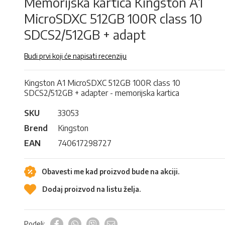
Memorijska kartica Kingston A1
MicroSDXC 512GB 100R class 10
SDCS2/512GB + adapt
Budi prvi koji će napisati recenziju
Kingston A1 MicroSDXC 512GB 100R class 10
SDCS2/512GB + adapter - memorijska kartica
SKU
33053
Brend
Kingston
EAN
740617298727
Obavesti me kad proizvod bude na akciji.
Dodaj proizvod na listu želja.
Podeli: