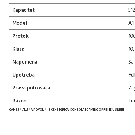
Kapacitet
51
Model
A1
Protok
100
Klasa
10,
Napomena
Sa
Upotreba
Ful
Prava potrošača
Zag
Razno
Li
GAMES 4 ALL! NAJPOVOLJNIJE CENE IGRICA, KONZOLA I GAMING OPREME U SRBIJI.