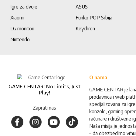
Igre za dvoje
ASUS
Xiaomi
Funko POP Srbija
LG monitori
Keychron
Nintendo
O nama
GAME CENTAR: No Limits, Just
GAME CENTAR je lan
Play!
prodavnica i web plat
specijalizovana za igre
Zaprati nas
konzole, gaming opre
računare i društvene ig
Naša misija je jednost
– da obezbedimo vrhu