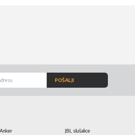
POŠALJI
Anker
JBL slušalice