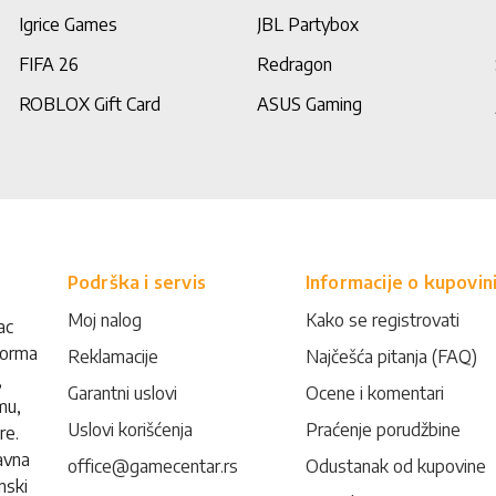
Igrice Games
JBL Partybox
FIFA 26
Redragon
ROBLOX Gift Card
ASUS Gaming
Podrška i servis
Informacije o kupovin
Moj nalog
Kako se registrovati
ac
forma
Reklamacije
Najčešća pitanja (FAQ)
,
Garantni uslovi
Ocene i komentari
mu,
Uslovi korišćenja
Praćenje porudžbine
re.
avna
office@gamecentar.rs
Odustanak od kupovine
nski