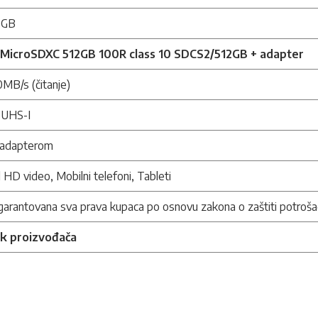
2GB
 MicroSDXC 512GB 100R class 10 SDCS2/512GB + adapter
MB/s (čitanje)
 UHS-I
 adapterom
l HD video, Mobilni telefoni, Tableti
arantovana sva prava kupaca po osnovu zakona o zaštiti potroša
nk proizvođača