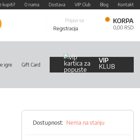
 kupiti?
O nama
Dostava
VIP Club
Blog
Kontakt
Skip
KORPA
Prijavi se
retraži
to
0,00 RSD
Registracija
Content
VIP
e igre
Gift Card
KLUB
Nema na stanju