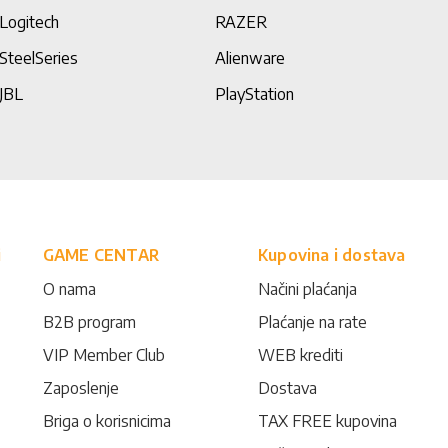
Logitech
RAZER
SteelSeries
Alienware
JBL
PlayStation
i
GAME CENTAR
Kupovina i dostava
O nama
Načini plaćanja
B2B program
Plaćanje na rate
VIP Member Club
WEB krediti
Zaposlenje
Dostava
Briga o korisnicima
TAX FREE kupovina