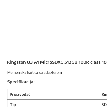
Kingston U3 A1 MicroSDXC 512GB 100R class 10 
Memorijska kartica sa adapterom.
Specifikacija:
Proizvođač
Ki
Tip
SD