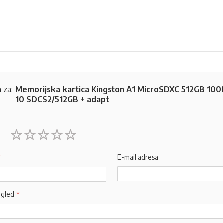
 za:
Memorijska kartica Kingston A1 MicroSDXC 512GB 100R
10 SDCS2/512GB + adapt
1
2
3
4
5
star
stars
stars
stars
stars
E-mail adresa
egled