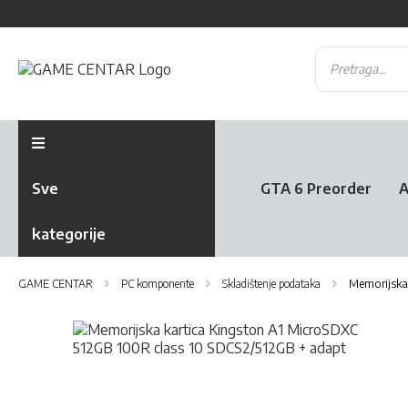
Sve
GTA 6 Preorder
A
kategorije
GAME CENTAR
PC komponente
Skladištenje podataka
Memorijska 
Skip
to
the
Skip
end
to
of
the