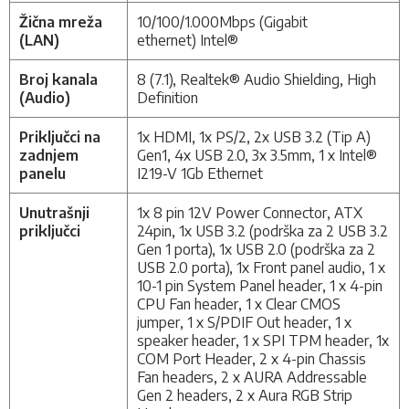
Žična mreža
10/100/1.000Mbps (Gigabit
(LAN)
ethernet)
Intel
®
Broj kanala
8 (7.1),
Realtek®
Audio Shielding, High
(Audio)
Definition
Priključci na
1x HDMI, 1x PS/2,
2x USB 3.2 (Tip A)
zadnjem
Gen1, 4x USB 2.0,
3x 3.5mm,
1 x Intel®
panelu
I219-V 1Gb Ethernet
Unutrašnji
1x 8 pin 12V Power Connector, ATX
priključci
24pin,
1x USB 3.2 (podrška za 2 USB 3.2
Gen 1 porta),
1x USB 2.0 (podrška za 2
USB 2.0 porta),
1x Front panel audio,
1 x
10-1 pin System Panel header, 1 x 4-pin
CPU Fan header, 1 x Clear CMOS
jumper, 1 x S/PDIF Out header, 1 x
speaker header, 1 x SPI TPM header, 1x
COM Port Header, 2 x 4-pin Chassis
Fan headers, 2 x AURA Addressable
Gen 2 headers, 2 x Aura RGB Strip