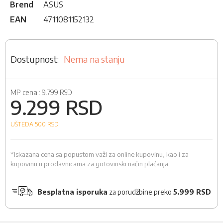
Brend
ASUS
EAN
4711081152132
Nema na stanju
MP cena :
9.799 RSD
9.299 RSD
UŠTEDA 500
RSD
*Iskazana cena sa popustom važi za online kupovinu, kao i za
kupovinu u prodavnicama za gotovinski način plaćanja
Besplatna isporuka
za porudžbine preko
5.999 RSD