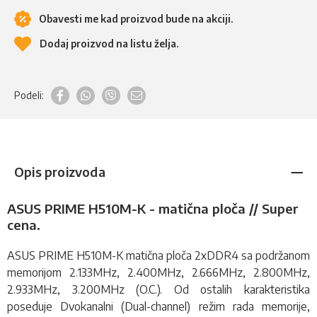
Obavesti me kad proizvod bude na akciji.
Dodaj proizvod na listu želja.
Podeli:
Opis proizvoda
ASUS PRIME H510M-K - matična ploča // Super
cena.
ASUS PRIME H510M-K
matična ploča
2xDDR4 sa podržanom
memorijom
2.133MHz, 2.400MHz, 2.666MHz, 2.800MHz,
2.933MHz, 3.200MHz (O.C.)
. Od ostalih karakteristika
poseduje
Dvokanalni (Dual-channel) režim rada memorije,