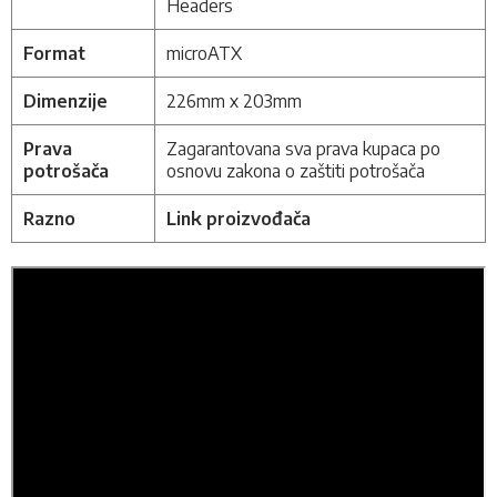
Headers
Format
microATX
Dimenzije
226mm x 203mm
Prava
Zagarantovana sva prava kupaca po
potrošača
osnovu zakona o zaštiti potrošača
Razno
Link proizvođača