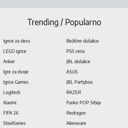
Trending / Popularno
Igrice za decu
Bežične slušalice
LEGO igrice
PS5 cena
Anker
JBL slušalice
Igre za dvoje
ASUS
Igrice Games
JBL Partybox
Logitech
RAZER
Xiaomi
Funko POP Srbija
FIFA 26
Redragon
SteelSeries
Alienware