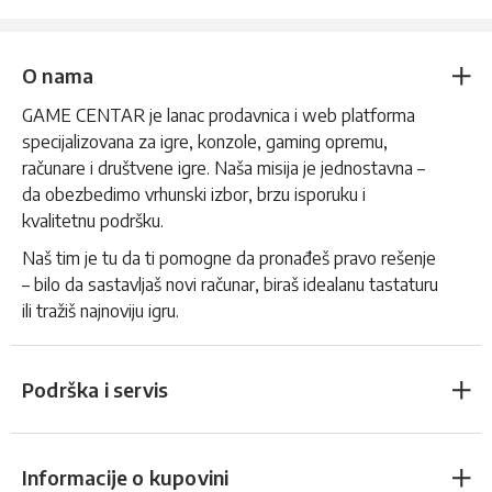
O nama
GAME CENTAR je lanac prodavnica i web platforma
specijalizovana za igre, konzole, gaming opremu,
računare i društvene igre. Naša misija je jednostavna –
da obezbedimo vrhunski izbor, brzu isporuku i
kvalitetnu podršku.
Naš tim je tu da ti pomogne da pronađeš pravo rešenje
– bilo da sastavljaš novi računar, biraš idealanu tastaturu
ili tražiš najnoviju igru.
Podrška i servis
Informacije o kupovini