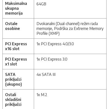
Maksimalna
64GB
ukupna
memorija
Ostale
Dvokanalni (Dual-channel) režim rada
osobine
memorije, Podrška za Extreme Memory
Profile (XMP)
PCI Express
1x PCI Express 4.0/3.0
x16 slot
PCI Express
1x PCI Express 3.0
x1 slot
SATA
4x SATA III
priključci
(ukupno)
Ostali
1x M.2
skladišni
priključci