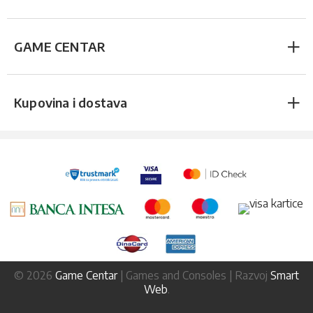
GAME CENTAR
Kupovina i dostava
© 2026
Game Centar
| Games and Consoles | Razvoj
Smart
Web
.