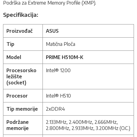
Podrška za Extreme Memory Profile (XMP)
.
Specifikacija:
Proizvođač
ASUS
Tip
Matična Ploča
Model
PRIME H510M-K
Procesorsko
Intel® 1200
ležište
(socket)
Procesor
Intel® H510
Tip memorije
2xDDR4
Podržane
2.133MHz, 2.400MHz, 2.666MHz,
memorije
2.800MHz, 2.933MHz, 3.200MHz (O.C.)