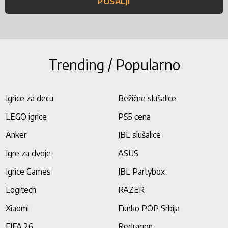
POŠALJI
Trending / Popularno
Igrice za decu
Bežične slušalice
LEGO igrice
PS5 cena
Anker
JBL slušalice
Igre za dvoje
ASUS
Igrice Games
JBL Partybox
Logitech
RAZER
Xiaomi
Funko POP Srbija
FIFA 26
Redragon