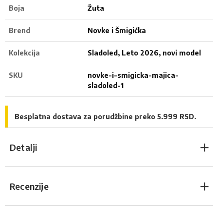
Boja
Žuta
Brend
Novke i Šmigićka
Kolekcija
Sladoled, Leto 2026, novi model
SKU
novke-i-smigicka-majica-
sladoled-1
Besplatna dostava za porudžbine preko 5.999 RSD.
Detalji
Recenzije