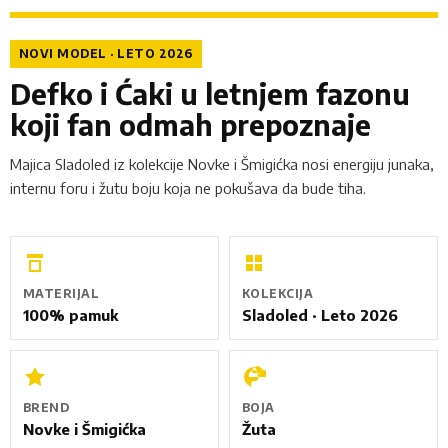
NOVI MODEL · LETO 2026
Defko i Ćaki u letnjem fazonu
koji fan odmah prepoznaje
Majica Sladoled iz kolekcije Novke i Šmigićka nosi energiju junaka,
internu foru i žutu boju koja ne pokušava da bude tiha.
MATERIJAL
KOLEKCIJA
100% pamuk
Sladoled · Leto 2026
BREND
BOJA
Novke i Šmigićka
Žuta