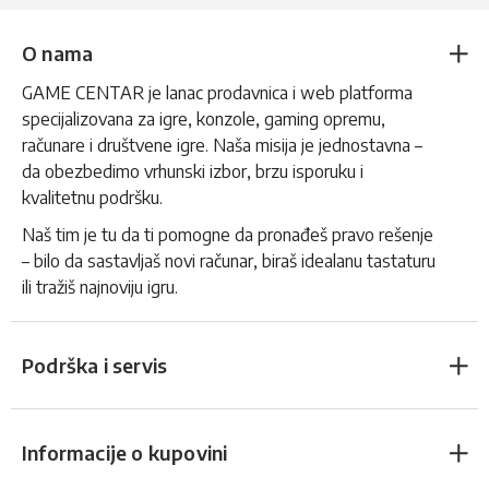
O nama
GAME CENTAR je lanac prodavnica i web platforma
specijalizovana za igre, konzole, gaming opremu,
računare i društvene igre. Naša misija je jednostavna –
da obezbedimo vrhunski izbor, brzu isporuku i
kvalitetnu podršku.
Naš tim je tu da ti pomogne da pronađeš pravo rešenje
– bilo da sastavljaš novi računar, biraš idealanu tastaturu
ili tražiš najnoviju igru.
Podrška i servis
Informacije o kupovini