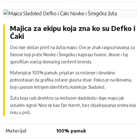
Majica za ekipu koja zna ko su Defko i
Ćaki
Ovo nije običan print na žutoj majici. Ovo je znak raspoznavanja za
fanove koji prate Novke i Šmigićku i kapiraju humor, likove i taj
specifičan osećaj domaćeg content brenda.
Materijal je 100% pamuk, prijatan za nošenje i dovoljno
jednostavan da grafika ostane glavna stvar. Fokus je na likovima,
boji i jasnom letnjem identitetu kolekcije Sladoled.
Žuta boja radi direktno sa motivom sladoleda i daje majici jak
vizuelni signal. Nosi se kao fan merch, bez objašnjavanja onima koji
nisu u priči.
Materijal
100% pamuk