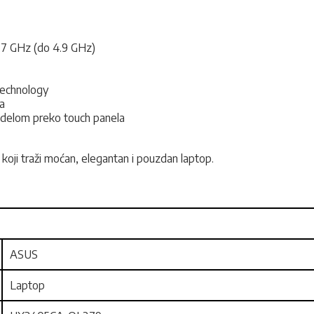
 1.7 GHz (do 4.9 GHz)
echnology
a
m delom preko touch panela
oji traži moćan, elegantan i pouzdan laptop.
ASUS
Laptop