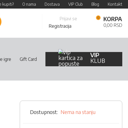
 kupiti?
O nama
Dostava
VIP Club
Blog
Kontakt
Skip
KORPA
Prijavi se
retraži
to
0,00 RSD
Registracija
Content
VIP
e igre
Gift Card
KLUB
Nema na stanju