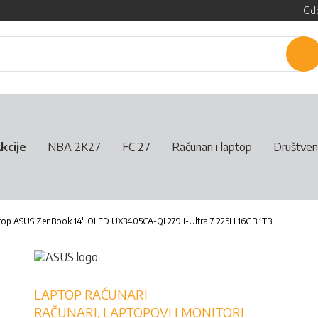
Gde
P
kcije
NBA 2K27
FC 27
Računari i laptop
Društven
top ASUS ZenBook 14" OLED UX3405CA-QL279 I-Ultra 7 225H 16GB 1TB
LAPTOP RAČUNARI
RAČUNARI, LAPTOPOVI I MONITORI