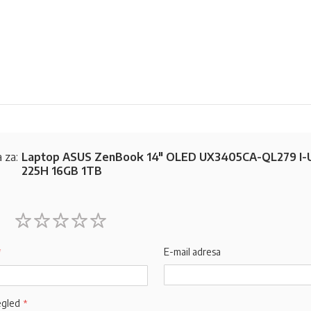
 za:
Laptop ASUS ZenBook 14" OLED UX3405CA-QL279 I-U
225H 16GB 1TB
1
2
3
4
5
star
stars
stars
stars
stars
E-mail adresa
egled