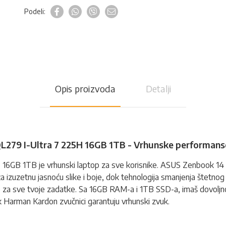
Podeli:
Opis proizvoda
Detalji
 I-Ultra 7 225H 16GB 1TB - Vrhunske performanse i
16GB 1TB je vrhunski
laptop
za sve korisnike. ASUS Zenbook 14 O
izuzetnu jasnoću slike i boje, dok tehnologija smanjenja štetnog p
se za sve tvoje zadatke. Sa 16GB RAM-a i 1TB SSD-a, imaš dovoljn
k Harman Kardon zvučnici garantuju vrhunski zvuk.