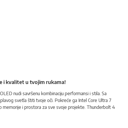
 kvalitet u tvojim rukama!
LED nudi savršenu kombinaciju performansi i stila. Sa
lavog svetla štiti tvoje oči. Pokreće ga Intel Core Ultra 7
o memorije i prostora za sve svoje projekte. Thunderbolt 4