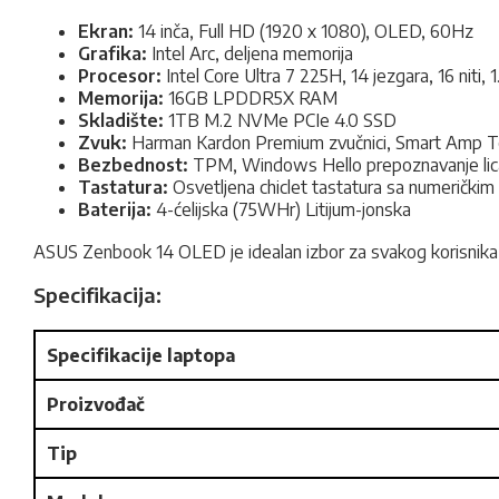
Ekran:
14 inča, Full HD (1920 x 1080), OLED, 60Hz
Grafika:
Intel Arc, deljena memorija
Procesor:
Intel Core Ultra 7 225H, 14 jezgara, 16 niti,
Memorija:
16GB LPDDR5X RAM
Skladište:
1TB M.2 NVMe PCIe 4.0 SSD
Zvuk:
Harman Kardon Premium zvučnici, Smart Amp T
Bezbednost:
TPM, Windows Hello prepoznavanje lic
Tastatura:
Osvetljena chiclet tastatura sa numerički
Baterija:
4-ćelijska (75WHr) Litijum-jonska
ASUS Zenbook 14 OLED je idealan izbor za svakog korisnika k
Specifikacija:
Specifikacije laptopa
Proizvođač
Tip