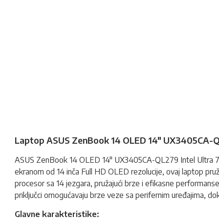
Laptop ASUS ZenBook 14 OLED 14" UX3405CA-QL279
ASUS ZenBook 14 OLED 14" UX3405CA-QL279 Intel Ultra 7 
ekranom od 14 inča Full HD OLED rezolucije, ovaj laptop pruža 
procesor sa 14 jezgara, pružajući brze i efikasne performan
priključci omogućavaju brze veze sa perifernim uređajima, do
Glavne karakteristike: