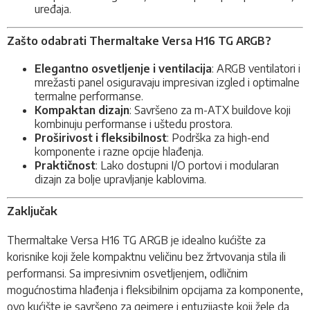
uređaja.
Zašto odabrati Thermaltake Versa H16 TG ARGB?
Elegantno osvetljenje i ventilacija
: ARGB ventilatori i
mrežasti panel osiguravaju impresivan izgled i optimalne
termalne performanse.
Kompaktan dizajn
: Savršeno za m-ATX buildove koji
kombinuju performanse i uštedu prostora.
Proširivost i fleksibilnost
: Podrška za high-end
komponente i razne opcije hlađenja.
Praktičnost
: Lako dostupni I/O portovi i modularan
dizajn za bolje upravljanje kablovima.
Zaključak
Thermaltake Versa H16 TG ARGB je idealno kućište za
korisnike koji žele kompaktnu veličinu bez žrtvovanja stila ili
performansi. Sa impresivnim osvetljenjem, odličnim
mogućnostima hlađenja i fleksibilnim opcijama za komponente,
ovo kućište je savršeno za gejmere i entuzijaste koji žele da