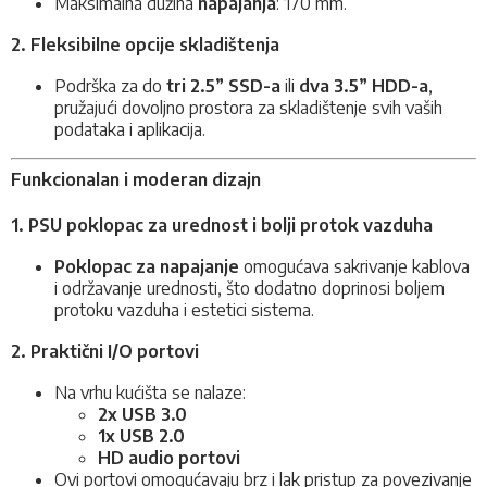
Maksimalna dužina
napajanja
: 170 mm.
2. Fleksibilne opcije skladištenja
Podrška za do
tri 2.5” SSD-a
ili
dva 3.5” HDD-a
,
pružajući dovoljno prostora za skladištenje svih vaših
podataka i aplikacija.
Funkcionalan i moderan dizajn
1. PSU poklopac za urednost i bolji protok vazduha
Poklopac za napajanje
omogućava sakrivanje kablova
i održavanje urednosti, što dodatno doprinosi boljem
protoku vazduha i estetici sistema.
2. Praktični I/O portovi
Na vrhu kućišta se nalaze:
2x USB 3.0
1x USB 2.0
HD audio portovi
Ovi portovi omogućavaju brz i lak pristup za povezivanje