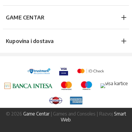
GAME CENTAR
Kupovina i dostava
© 2026
Game Centar
| Games and Consoles | Razvoj
Smart
Web
.