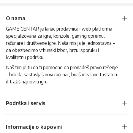
O nama
GAME CENTAR je lanac prodavnica i web platforma
specijalizovana za igre, konzole, gaming opremu,
računare i društvene igre. Naša misija je jednostavna –
da obezbedimo vrhunski izbor, brzu isporuku i
kvalitetnu podršku.
Naš tim je tu da ti pomogne da pronađeš pravo rešenje
– bilo da sastavljaš novi računar, biraš idealanu tastaturu
ili tražiš najnoviju igru.
Podrška i servis
Informacije o kupovini