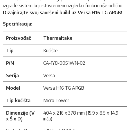
izgrade sistem koji istovremeno izgleda i funkcioniše odlično.
Dizajnirajte svoj savršeni build uz Versa H16 TG ARGB!
Specifikacija:
Proizvođač
Thermaltake
Tip
Kućište
P/N
CA-1Y8-00S1WN-02
Serija
Versa
Model
Versa H16 TG ARGB
Tip kućišta
Micro Tower
Dimenzije (V
404 x 216 x 378 mm (15.9 x 8.5 x 14.9
x Š x D)
inča)