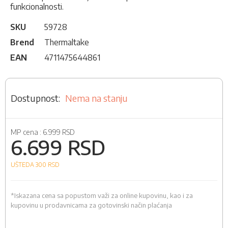
funkcionalnosti.
SKU
59728
Brend
Thermaltake
EAN
4711475644861
Nema na stanju
MP cena :
6.999 RSD
6.699 RSD
UŠTEDA 300
RSD
*Iskazana cena sa popustom važi za online kupovinu, kao i za
kupovinu u prodavnicama za gotovinski način plaćanja