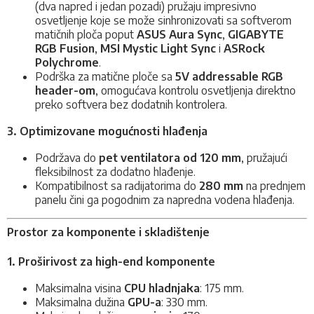
(dva napred i jedan pozadi) pružaju impresivno
osvetljenje koje se može sinhronizovati sa softverom
matičnih ploča poput
ASUS Aura Sync
,
GIGABYTE
RGB Fusion
,
MSI Mystic Light Sync
i
ASRock
Polychrome
.
Podrška za matične ploče sa
5V addressable RGB
header-om
, omogućava kontrolu osvetljenja direktno
preko softvera bez dodatnih kontrolera.
3. Optimizovane mogućnosti hlađenja
Podržava do
pet ventilatora od 120 mm
, pružajući
fleksibilnost za dodatno hlađenje.
Kompatibilnost sa radijatorima do
280 mm
na prednjem
panelu čini ga pogodnim za napredna vodena hlađenja.
Prostor za komponente i skladištenje
1. Proširivost za high-end komponente
Maksimalna visina
CPU hladnjaka
: 175 mm.
Maksimalna dužina
GPU-a
: 330 mm.