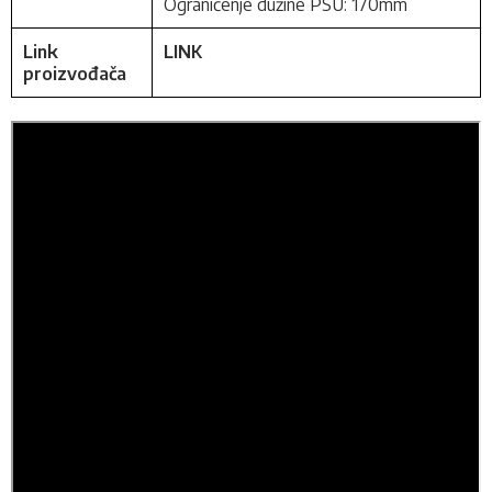
Ograničenje dužine PSU: 170mm
Link
LINK
proizvođača