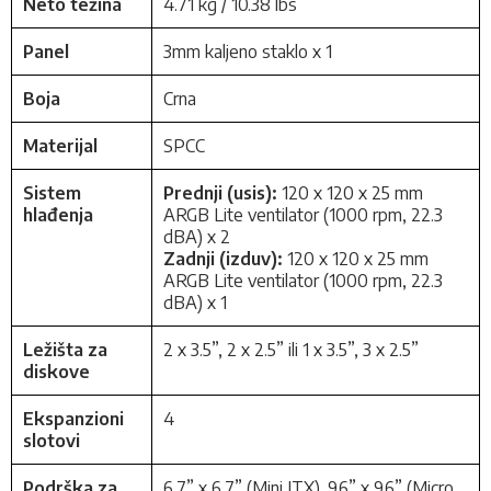
Neto težina
4.71 kg / 10.38 lbs
Panel
3mm kaljeno staklo x 1
Boja
Crna
Materijal
SPCC
Sistem
Prednji (usis):
120 x 120 x 25 mm
hlađenja
ARGB Lite ventilator (1000 rpm, 22.3
dBA) x 2
Zadnji (izduv):
120 x 120 x 25 mm
ARGB Lite ventilator (1000 rpm, 22.3
dBA) x 1
Ležišta za
2 x 3.5”, 2 x 2.5” ili 1 x 3.5”, 3 x 2.5”
diskove
Ekspanzioni
4
slotovi
Podrška za
6.7” x 6.7” (Mini ITX), 9.6” x 9.6” (Micro