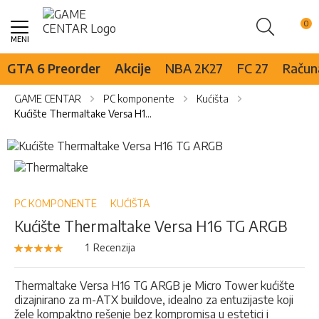
Pretraži
Skip
to
Content
GTA 6 Preorder
Akcije
NBA 2K27
FC 27
Računa
GAME CENTAR
PC komponente
Kućišta
Kućište Thermaltake Versa H16 TG ARGB
Skip
to
Skip
the
to
end
the
of
beginning
PC KOMPONENTE
KUĆIŠTA
the
of
Kućište Thermaltake Versa H16 TG ARGB
images
the
gallery
images
Rejting:
1
Recenzija
100
100
% of
gallery
Thermaltake Versa H16 TG ARGB je Micro Tower kućište
dizajnirano za m-ATX buildove, idealno za entuzijaste koji
žele kompaktno rešenje bez kompromisa u estetici i