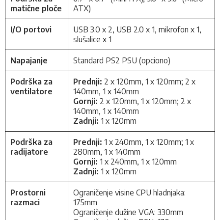
matične ploče
ATX)
I/O portovi
USB 3.0 x 2, USB 2.0 x 1, mikrofon x 1,
slušalice x 1
Napajanje
Standard PS2 PSU (opciono)
Podrška za
Prednji:
2 x 120mm, 1 x 120mm; 2 x
ventilatore
140mm, 1 x 140mm
Gornji:
2 x 120mm, 1 x 120mm; 2 x
140mm, 1 x 140mm
Zadnji:
1 x 120mm
Podrška za
Prednji:
1 x 240mm, 1 x 120mm; 1 x
radijatore
280mm, 1 x 140mm
Gornji:
1 x 240mm, 1 x 120mm
Zadnji:
1 x 120mm
Prostorni
Ograničenje visine CPU hladnjaka:
razmaci
175mm
Ograničenje dužine VGA: 330mm