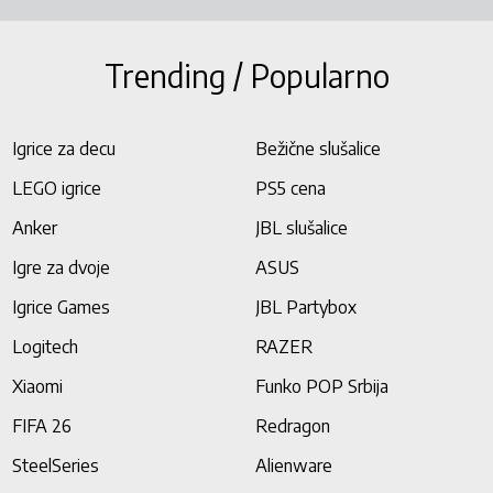
Trending / Popularno
Igrice za decu
Bežične slušalice
LEGO igrice
PS5 cena
Anker
JBL slušalice
Igre za dvoje
ASUS
Igrice Games
JBL Partybox
Logitech
RAZER
Xiaomi
Funko POP Srbija
FIFA 26
Redragon
SteelSeries
Alienware