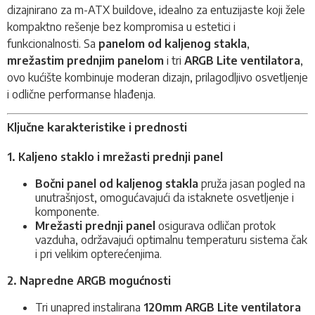
dizajnirano za m-ATX buildove, idealno za entuzijaste koji žele
kompaktno rešenje bez kompromisa u estetici i
funkcionalnosti. Sa
panelom od kaljenog stakla
,
mrežastim prednjim panelom
i tri
ARGB Lite ventilatora
,
ovo kućište kombinuje moderan dizajn, prilagodljivo osvetljenje
i odlične performanse hlađenja.
Ključne karakteristike i prednosti
1. Kaljeno staklo i mrežasti prednji panel
Bočni panel od kaljenog stakla
pruža jasan pogled na
unutrašnjost, omogućavajući da istaknete osvetljenje i
komponente.
Mrežasti prednji panel
osigurava odličan protok
vazduha, održavajući optimalnu temperaturu sistema čak
i pri velikim opterećenjima.
2. Napredne ARGB mogućnosti
Tri unapred instalirana
120mm ARGB Lite ventilatora