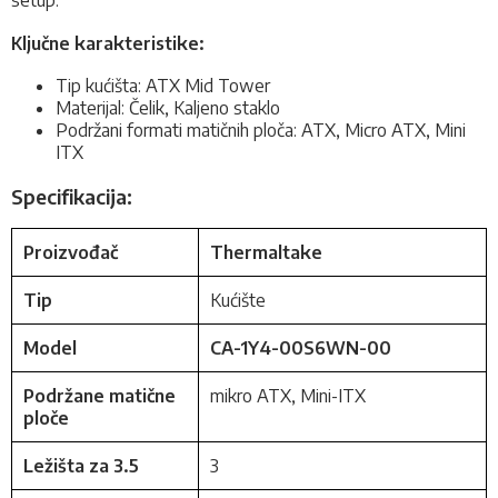
Ključne karakteristike:
Tip kućišta: ATX Mid Tower
Materijal: Čelik, Kaljeno staklo
Podržani formati matičnih ploča: ATX, Micro ATX, Mini
ITX
Specifikacija:
Proizvođač
Thermaltake
Tip
Kućište
Model
CA-1Y4-00S6WN-00
Podržane matične
mikro ATX, Mini-ITX
ploče
Ležišta za 3.5
3