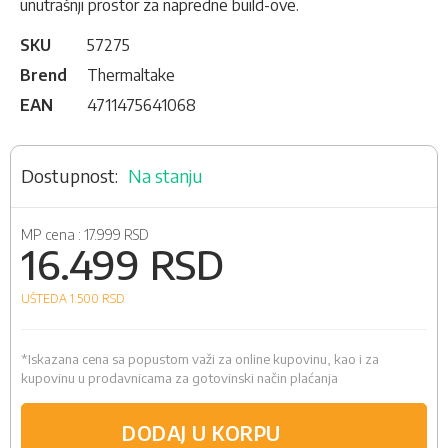
unutrašnji prostor za napredne build-ove.
SKU
57275
Brend
Thermaltake
EAN
4711475641068
Na stanju
MP cena :
17.999 RSD
16.499 RSD
UŠTEDA 1.500
RSD
*Iskazana cena sa popustom važi za online kupovinu, kao i za
kupovinu u prodavnicama za gotovinski način plaćanja
DODAJ U KORPU