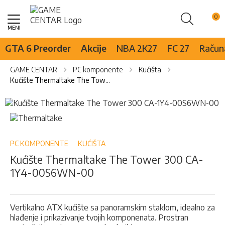
Pretraži
Skip
to
Content
GTA 6 Preorder
Akcije
NBA 2K27
FC 27
Računa
GAME CENTAR
PC komponente
Kućišta
Kućište Thermaltake The Tower 300 CA-1Y4-00S6WN-00
Skip
to
Skip
the
to
end
the
of
beginning
PC KOMPONENTE
KUĆIŠTA
the
of
Kućište Thermaltake The Tower 300 CA-
images
the
1Y4-00S6WN-00
gallery
images
gallery
Vertikalno ATX kućište sa panoramskim staklom, idealno za
hlađenje i prikazivanje tvojih komponenata. Prostran