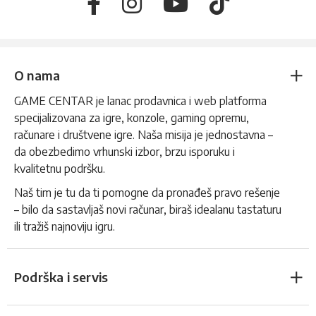
O nama
GAME CENTAR je lanac prodavnica i web platforma
specijalizovana za igre, konzole, gaming opremu,
računare i društvene igre. Naša misija je jednostavna –
da obezbedimo vrhunski izbor, brzu isporuku i
kvalitetnu podršku.
Naš tim je tu da ti pomogne da pronađeš pravo rešenje
– bilo da sastavljaš novi računar, biraš idealanu tastaturu
ili tražiš najnoviju igru.
Podrška i servis