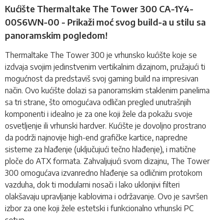
Kućište Thermaltake The Tower 300 CA-1Y4-
00S6WN-00 - Prikaži moć svog build-a u stilu sa
panoramskim pogledom!
Thermaltake The Tower 300 je vrhunsko
kućište
koje se
izdvaja svojim jedinstvenim vertikalnim dizajnom, pružajući ti
mogućnost da predstaviš svoj gaming build na impresivan
način. Ovo kućište dolazi sa panoramskim staklenim panelima
sa tri strane, što omogućava odličan pregled unutrašnjih
komponenti i idealno je za one koji žele da pokažu svoje
osvetljenje ili vrhunski hardver. Kućište je dovoljno prostrano
da podrži najnovije high-end grafičke kartice, napredne
sisteme za hlađenje (uključujući tečno hlađenje), i matične
ploče do ATX formata. Zahvaljujući svom dizajnu, The Tower
300 omogućava izvanredno hlađenje sa odličnim protokom
vazduha, dok ti modularni nosači i lako uklonjivi filteri
olakšavaju upravljanje kablovima i održavanje. Ovo je savršen
izbor za one koji žele estetski i funkcionalno vrhunski PC
setup.