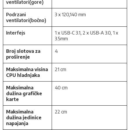
ventilatori(gore)
Podrzani
3 x 120,140 mm
ventilatori(bočno)
Interfejs
1 x USB-C 3.1, 2 x USB-A 3.0, 1 x
3.5mm
Broj slotova za
4
proširenje
Maksimalna visina
21 cm
CPU hladnjaka
Maksimalna
40 cm
dužina grafičke
karte
Maksimalna
22 cm
dužina jedinice
napajanja