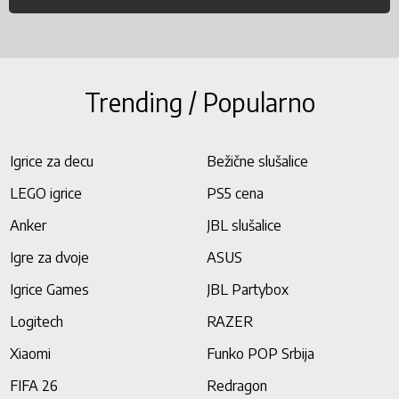
Trending / Popularno
Igrice za decu
Bežične slušalice
LEGO igrice
PS5 cena
Anker
JBL slušalice
Igre za dvoje
ASUS
Igrice Games
JBL Partybox
Logitech
RAZER
Xiaomi
Funko POP Srbija
FIFA 26
Redragon