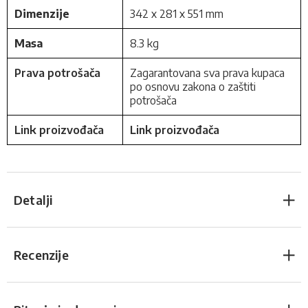
Dimenzije
342 x 281 x 551 mm
Masa
8.3 kg
Prava potrošača
Zagarantovana sva prava kupaca
po osnovu zakona o zaštiti
potrošača
Link proizvođača
Link proizvođača
Detalji
Recenzije