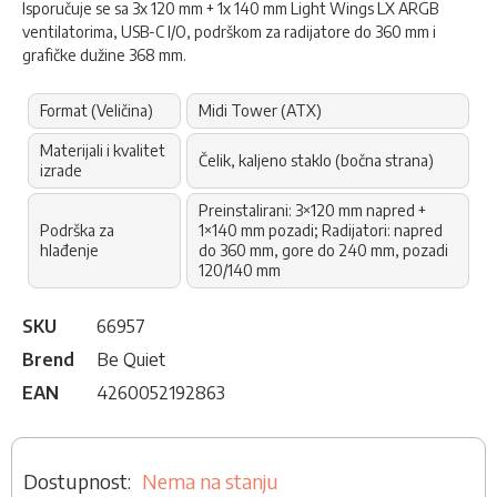
Isporučuje se sa 3x 120 mm + 1x 140 mm Light Wings LX ARGB
ventilatorima, USB-C I/O, podrškom za radijatore do 360 mm i
grafičke dužine 368 mm.
Format (Veličina)
Midi Tower (ATX)
Materijali i kvalitet
Čelik, kaljeno staklo (bočna strana)
izrade
Preinstalirani: 3×120 mm napred +
Podrška za
1×140 mm pozadi; Radijatori: napred
hlađenje
do 360 mm, gore do 240 mm, pozadi
120/140 mm
SKU
66957
Brend
Be Quiet
EAN
4260052192863
Nema na stanju