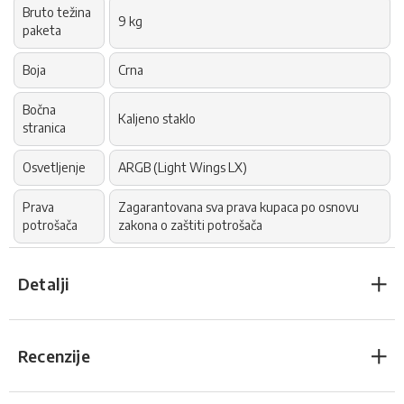
Bruto težina
9 kg
paketa
Boja
Crna
Bočna
Kaljeno staklo
stranica
Osvetljenje
ARGB (Light Wings LX)
Prava
Zagarantovana sva prava kupaca po osnovu
potrošača
zakona o zaštiti potrošača
Detalji
Recenzije