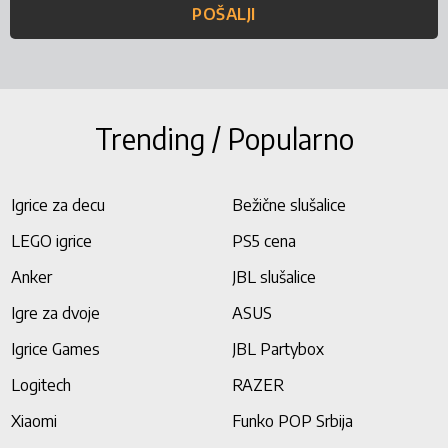
POŠALJI
Trending / Popularno
Igrice za decu
Bežične slušalice
LEGO igrice
PS5 cena
Anker
JBL slušalice
Igre za dvoje
ASUS
Igrice Games
JBL Partybox
Logitech
RAZER
Xiaomi
Funko POP Srbija