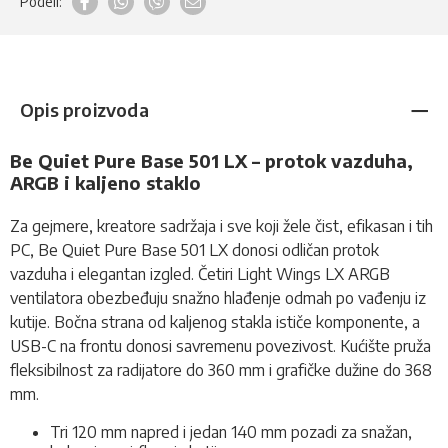
Podeli:
Opis proizvoda
Be Quiet Pure Base 501 LX – protok vazduha,
ARGB i kaljeno staklo
Za gejmere, kreatore sadržaja i sve koji žele čist, efikasan i tih
PC, Be Quiet Pure Base 501 LX donosi odličan protok
vazduha i elegantan izgled. Četiri Light Wings LX ARGB
ventilatora obezbeđuju snažno hlađenje odmah po vađenju iz
kutije. Bočna strana od kaljenog stakla ističe komponente, a
USB-C na frontu donosi savremenu povezivost. Kućište pruža
fleksibilnost za radijatore do 360 mm i grafičke dužine do 368
mm.
Tri 120 mm napred i jedan 140 mm pozadi za snažan,