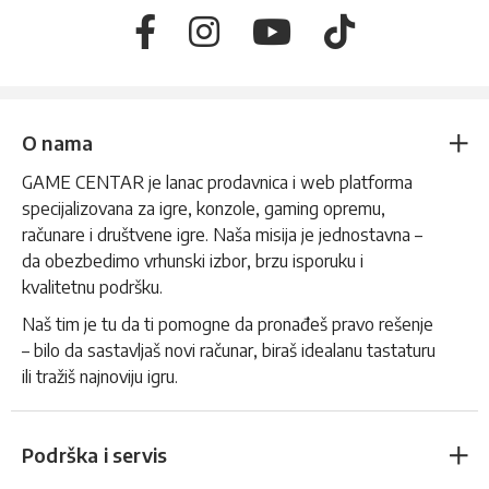
O nama
GAME CENTAR je lanac prodavnica i web platforma
specijalizovana za igre, konzole, gaming opremu,
računare i društvene igre. Naša misija je jednostavna –
da obezbedimo vrhunski izbor, brzu isporuku i
kvalitetnu podršku.
Naš tim je tu da ti pomogne da pronađeš pravo rešenje
– bilo da sastavljaš novi računar, biraš idealanu tastaturu
ili tražiš najnoviju igru.
Podrška i servis