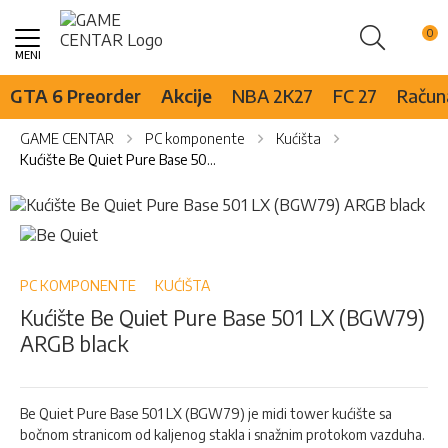
Pretraži
Skip
to
Content
GTA 6 Preorder
Akcije
NBA 2K27
FC 27
Računa
GAME CENTAR
PC komponente
Kućišta
Kućište Be Quiet Pure Base 501 LX (BGW79) ARGB black
Skip
to
Skip
the
to
end
the
of
beginning
PC KOMPONENTE
KUĆIŠTA
the
of
Kućište Be Quiet Pure Base 501 LX (BGW79)
images
the
ARGB black
gallery
images
gallery
Be Quiet Pure Base 501 LX (BGW79) je midi tower kućište sa
bočnom stranicom od kaljenog stakla i snažnim protokom vazduha.