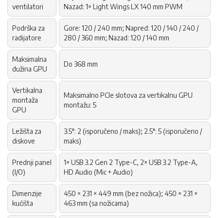
ventilatori
Nazad: 1× Light Wings LX 140 mm PWM
Podrška za
Gore: 120 / 240 mm; Napred: 120 / 140 / 240 /
radijatore
280 / 360 mm; Nazad: 120 / 140 mm
Maksimalna
Do 368 mm
dužina GPU
Vertikalna
Maksimalno PCIe slotova za vertikalnu GPU
montaža
montažu: 5
GPU
Ležišta za
3.5": 2 (isporučeno / maks); 2.5": 5 (isporučeno /
diskove
maks)
Prednji panel
1× USB 3.2 Gen 2 Type-C, 2× USB 3.2 Type-A,
(I/O)
HD Audio (Mic + Audio)
Dimenzije
450 × 231 × 449 mm (bez nožica); 450 × 231 ×
kućišta
463 mm (sa nožicama)