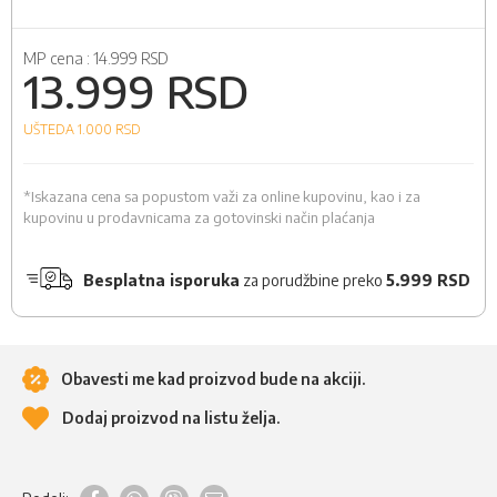
MP cena :
14.999 RSD
13.999 RSD
UŠTEDA 1.000
RSD
*Iskazana cena sa popustom važi za online kupovinu, kao i za
kupovinu u prodavnicama za gotovinski način plaćanja
Besplatna isporuka
za porudžbine preko
5.999 RSD
Obavesti me kad proizvod bude na akciji.
Dodaj proizvod na listu želja.