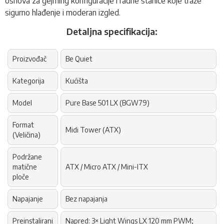
osnova za gejming konfiguracije i radne stanice koje traže
sigurno hlađenje i moderan izgled.
Detaljna specifikacija:
Proizvođač
Be Quiet
Kategorija
Kućišta
Model
Pure Base 501 LX (BGW79)
Format
Midi Tower (ATX)
(Veličina)
Podržane
matične
ATX / Micro ATX / Mini-ITX
ploče
Napajanje
Bez napajanja
Preinstalirani
Napred: 3× Light Wings LX 120 mm PWM;