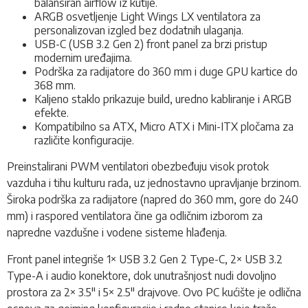
balansiran airflow iz kutije.
ARGB osvetljenje Light Wings LX ventilatora za
personalizovan izgled bez dodatnih ulaganja.
USB-C (USB 3.2 Gen 2) front panel za brzi pristup
modernim uređajima.
Podrška za radijatore do 360 mm i duge GPU kartice do
368 mm.
Kaljeno staklo prikazuje build, uredno kabliranje i ARGB
efekte.
Kompatibilno sa ATX, Micro ATX i Mini-ITX pločama za
različite konfiguracije.
Preinstalirani PWM ventilatori obezbeđuju visok protok
vazduha i tihu kulturu rada, uz jednostavno upravljanje brzinom.
Široka podrška za radijatore (napred do 360 mm, gore do 240
mm) i raspored ventilatora čine ga odličnim izborom za
napredne vazdušne i vodene sisteme hlađenja.
Front panel integriše 1× USB 3.2 Gen 2 Type-C, 2× USB 3.2
Type-A i audio konektore, dok unutrašnjost nudi dovoljno
prostora za 2× 3.5" i 5× 2.5" drajvove. Ovo PC kućište je odlična