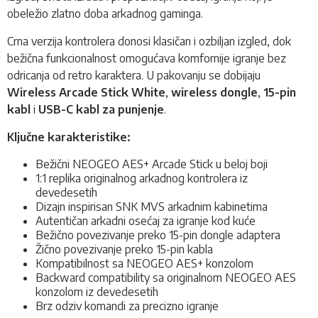
obeležio zlatno doba arkadnog gaminga.
Crna verzija kontrolera donosi klasičan i ozbiljan izgled, dok
bežična funkcionalnost omogućava komfornije igranje bez
odricanja od retro karaktera. U pakovanju se dobijaju
Wireless Arcade Stick White
,
wireless dongle
,
15-pin
kabl
i
USB-C kabl za punjenje
.
Ključne karakteristike:
Bežični NEOGEO AES+ Arcade Stick u beloj boji
1:1 replika originalnog arkadnog kontrolera iz
devedesetih
Dizajn inspirisan SNK MVS arkadnim kabinetima
Autentičan arkadni osećaj za igranje kod kuće
Bežično povezivanje preko 15-pin dongle adaptera
Žično povezivanje preko 15-pin kabla
Kompatibilnost sa NEOGEO AES+ konzolom
Backward compatibility sa originalnom NEOGEO AES
konzolom iz devedesetih
Brz odziv komandi za precizno igranje