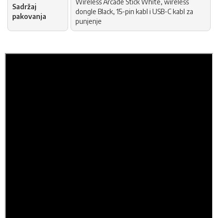
Wireless Arcade Stick White, wireless
Sadržaj
dongle Black, 15-pin kabl i USB-C kabl za
pakovanja
punjenje