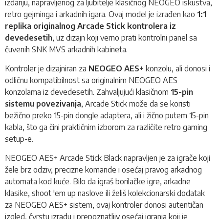
izdanju, napravljenog za ljubitelje klasičnog NEOGEO iskustva,
retro gejminga i arkadnih igara. Ovaj model je izrađen kao
1:1
replika originalnog Arcade Stick kontrolera iz
devedesetih
, uz dizajn koji verno prati kontrolni panel sa
čuvenih SNK MVS arkadnih kabineta.
Kontroler je dizajniran za
NEOGEO AES+
konzolu, ali donosi i
odličnu kompatibilnost sa originalnim NEOGEO AES
konzolama iz devedesetih. Zahvaljujući klasičnom
15-pin
sistemu povezivanja
, Arcade Stick može da se koristi
bežično preko 15-pin dongle adaptera, ali i žično putem 15-pin
kabla, što ga čini praktičnim izborom za različite retro gaming
setup-e.
NEOGEO AES+ Arcade Stick Black napravljen je za igrače koji
žele brz odziv, precizne komande i osećaj pravog arkadnog
automata kod kuće. Bilo da igraš borilačke igre, arkadne
klasike, shoot 'em up naslove ili želiš kolekcionarski dodatak
za NEOGEO AES+ sistem, ovaj kontroler donosi autentičan
izgled, čvrstu izradu i prepoznatljiv osećaj igranja koji je