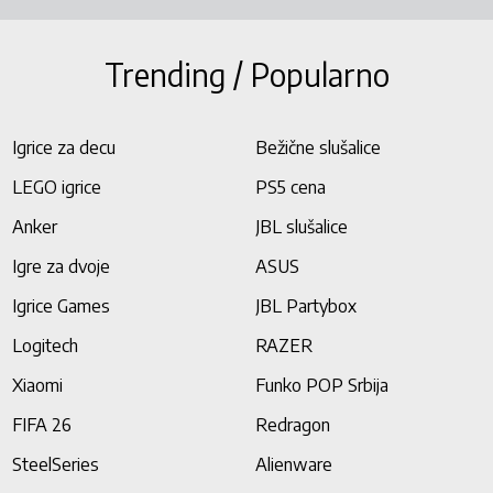
Trending / Popularno
Igrice za decu
Bežične slušalice
LEGO igrice
PS5 cena
Anker
JBL slušalice
Igre za dvoje
ASUS
Igrice Games
JBL Partybox
Logitech
RAZER
Xiaomi
Funko POP Srbija
FIFA 26
Redragon
SteelSeries
Alienware