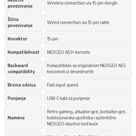
Wireless connection via 15-pin dongle
povezivanje
Žično
Wired connection via 15-pin cable
povezivanje
Konektor
15-pin
Kompatibilnost
NEOGEO AES+ konzola
Backward
Kompatibilan sa originalnom NEOGEO AES
compatibility
konzolom iz devedesetih
Brzina odziva
Fast input speed
Punjenje
USB-C kabl za punjenje
Retro gaming, arkadne igre, borilačke igre,
Namena
kolekcionarska upotreba i autentično
NEOGEO iskustvo kod kuće