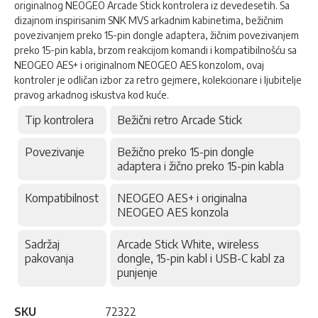
originalnog NEOGEO Arcade Stick kontrolera iz devedesetih. Sa
dizajnom inspirisanim SNK MVS arkadnim kabinetima, bežičnim
povezivanjem preko 15-pin dongle adaptera, žičnim povezivanjem
preko 15-pin kabla, brzom reakcijom komandi i kompatibilnošću sa
NEOGEO AES+ i originalnom NEOGEO AES konzolom, ovaj
kontroler je odličan izbor za retro gejmere, kolekcionare i ljubitelje
pravog arkadnog iskustva kod kuće.
Tip kontrolera
Bežični retro Arcade Stick
Povezivanje
Bežično preko 15-pin dongle
adaptera i žično preko 15-pin kabla
Kompatibilnost
NEOGEO AES+ i originalna
NEOGEO AES konzola
Sadržaj
Arcade Stick White, wireless
pakovanja
dongle, 15-pin kabl i USB-C kabl za
punjenje
SKU
72322