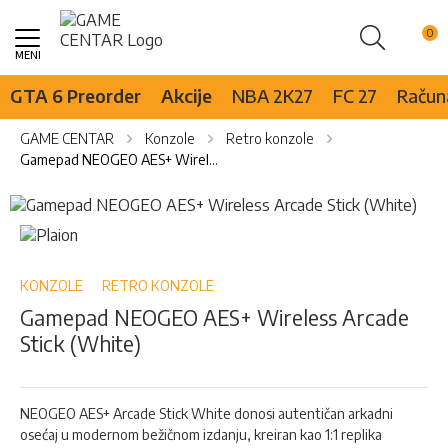
Pretraži
Skip
to
Content
GTA 6 Preorder
Akcije
NBA 2K27
FC 27
Računa
GAME CENTAR
Konzole
Retro konzole
Gamepad NEOGEO AES+ Wireless Arcade Stick (White)
Skip
to
Skip
the
to
end
the
of
beginning
KONZOLE
RETRO KONZOLE
the
of
Gamepad NEOGEO AES+ Wireless Arcade
images
the
Stick (White)
gallery
images
gallery
NEOGEO AES+ Arcade Stick White donosi autentičan arkadni
osećaj u modernom bežičnom izdanju, kreiran kao 1:1 replika