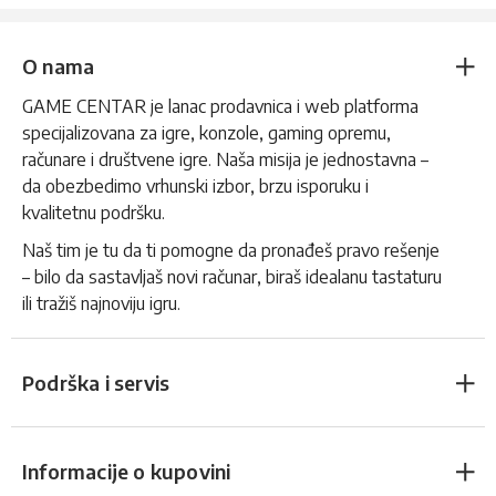
O nama
GAME CENTAR je lanac prodavnica i web platforma
specijalizovana za igre, konzole, gaming opremu,
računare i društvene igre. Naša misija je jednostavna –
da obezbedimo vrhunski izbor, brzu isporuku i
kvalitetnu podršku.
Naš tim je tu da ti pomogne da pronađeš pravo rešenje
– bilo da sastavljaš novi računar, biraš idealanu tastaturu
ili tražiš najnoviju igru.
Podrška i servis
Informacije o kupovini