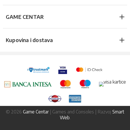
GAME CENTAR
Kupovina i dostava
© 2026
Game Centar
| Games and Consoles | Razvoj
Smart
Web
.