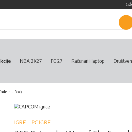
Gde
P
kcije
NBA 2K27
FC 27
Računari i laptop
Društven
ode in a Box)
IGRE
PC IGRE