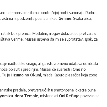
anju, demonskim silama i unutrašnjoj borbi samuraja. Radnja
 čudovištima iz podzemlja poznatim kao
Genme
. Svaka ulica,
 je ratnik bez premca. Međutim, njegov dolazak se pretvara u
uništava Genme, Musaši uspeva da im se suprotstavi. Ipak, za
aje nadljudsku snagu, ali ga istovremeno udaljava od ideala
može pojaviti i pred njim. Musaši će susresti i
Ono no
 Tu je i
Izumo no Okuni
, mlada Kabuki plesačica koja zbog
laninske predele, pretvarajući ih u smrtonosne lokacije pune
iyomizu-dera Temple
, misteriozni
Oni Refuge
povezan sa