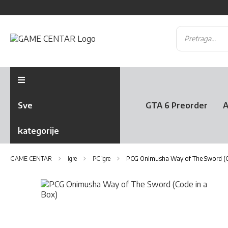
Sve
GTA 6 Preorder
A
kategorije
GAME CENTAR
Igre
PC igre
PCG Onimusha Way of The Sword (C
Skip
to
the
Skip
end
to
of
the