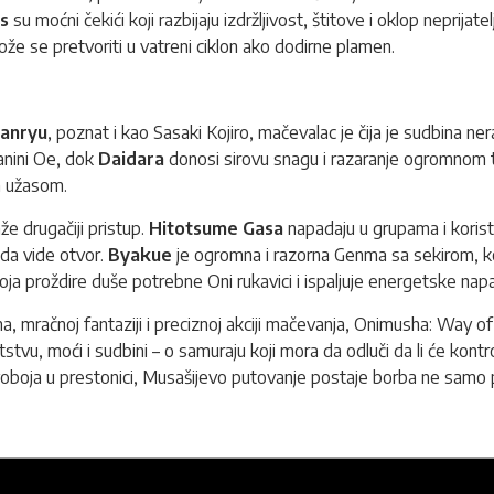
s
su moćni čekići koji razbijaju izdržljivost, štitove i oklop neprijate
ože se pretvoriti u vatreni ciklon ako dodirne plamen.
Ganryu
, poznat i kao Sasaki Kojiro, mačevalac je čija je sudbina n
anini Oe, dok
Daidara
donosi sirovu snagu i razaranje ogromnom 
m užasom.
že drugačiji pristup.
Hitotsume Gasa
napadaju u grupama i korist
ada vide otvor.
Byakue
je ogromna i razorna Genma sa sekirom, ko
a proždire duše potrebne Oni rukavici i ispaljuje energetske nap
, mračnoj fantaziji i preciznoj akciji mačevanja, Onimusha: Way 
etstvu, moći i sudbini – o samuraju koji mora da odluči da li će kontr
boja u prestonici, Musašijevo putovanje postaje borba ne samo pro