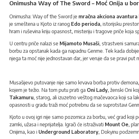
Onimusha Way of The Sword – Moć Onija u bor
Onimusha: Way of the Sword je
mračna akciona avantura
je smeštena u Kjoto iz ranog
Edo perioda
, istorijsku presto
hram i ruševina kriju opasnost, misteriju i tragove priče koja s
U centru priče nalazi se
Mijamoto Musaši
, strastveni samur
borbu za opstanak kada ga napadnu Genme. Tek kada dobij
njega ta moć nije jednostavan dar, jer veruje da se pravi 
Musašijevo putovanje nije samo krvava borba protiv demona, 
kojem je težio. Na tom putu prati ga
Oni Lady
, ženski Oni ko
Takamuru
, starog, ali izuzetno veštog mačevaoca koji sa 
opasnosti u gradu traži moć potrebnu da se suprotstavi Ge
Kjoto u ovoj igri nije samo pozornica za borbu, već grad koji 
zamki, užasa i neprijatelja. Igrači će istraživati
Mount Oe
, pl
Onijima, kao i
Underground Laboratory
, Dokyinu podzemnu