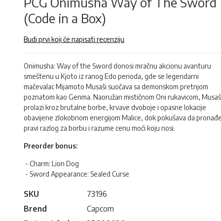
PCG Onimusha Way of The Sword
(Code in a Box)
Budi prvi koji će napisati recenziju
Onimusha: Way of the Sword donosi mračnu akcionu avanturu
smeštenu u Kjoto iz ranog Edo perioda, gde se legendarni
mačevalac Mijamoto Musaši suočava sa demonskom pretnjom
poznatom kao Genma. Naoružan mističnom Oni rukavicom, Musaš
prolazi kroz brutalne borbe, krvave dvoboje i opasne lokacije
obavijene zlokobnom energijom Malice, dok pokušava da pronađ
pravi razlog za borbu i razume cenu moći koju nosi.
Preorder bonus:
- Charm: Lion Dog
- Sword Appearance: Sealed Curse
SKU
73196
Brend
Capcom