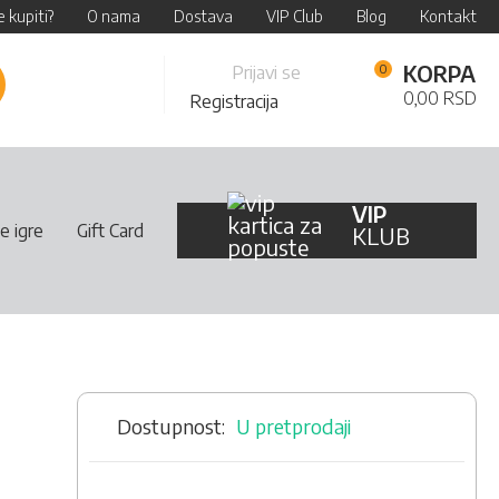
 kupiti?
O nama
Dostava
VIP Club
Blog
Kontakt
Skip
KORPA
Prijavi se
retraži
to
0,00 RSD
Registracija
Content
VIP
e igre
Gift Card
KLUB
U pretprodaji