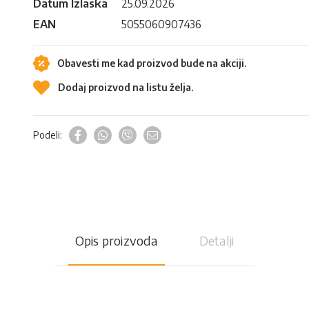
Datum Izlaska
25.09.2026
EAN
5055060907436
Obavesti me kad proizvod bude na akciji.
Dodaj proizvod na listu želja.
Podeli:
Opis proizvoda
Detalji