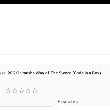
 za:
PCG Onimusha Way of The Sword (Code in a Box)
1
2
3
4
5
star
stars
stars
stars
stars
E-mail adresa