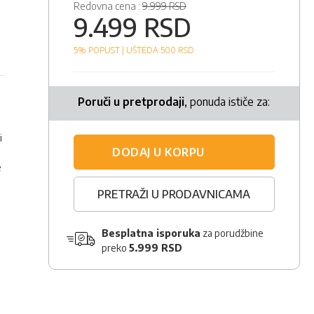
Redovna cena :
9.999 RSD
9.499 RSD
5% POPUST |
UŠTEDA 500
RSD
Poruči u pretprodaji
, ponuda ističe za:
i
DODAJ U KORPU
e
PRETRAŽI U PRODAVNICAMA
Besplatna isporuka
za porudžbine
preko
5.999 RSD