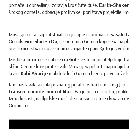
pomaže u obnavljanju zdravlja kroz žute duše.
Earth-Shaker
širokog dometa, odbacuje protivnike, poništava projektile i m
Musašiju će se suprotstaviti brojni opasni protivnici.
Sasaki 
Oni rukavicu.
Shuten Doji
je ogromna Genma koja čeka na pl
prestonice stvara nove Genma varijante i puni Kjoto još veći
Među Genmama se nalaze i različite vrste neprijatelja koje tra
slične Genme koje prate svaki Musašijev pokret i napadaju k
krvlju.
Kubi Akari
je mala lebdeća Genma bledo-plave kože koj
Kao nastavak serijala poznatog po atmosferi feudalnog Japana
franšize u modernom obliku
. Ovo je priča o ratniku, prokl
Između časti, nadljudske moći, demonske pretnje i krvavih dvo
Onimusha.