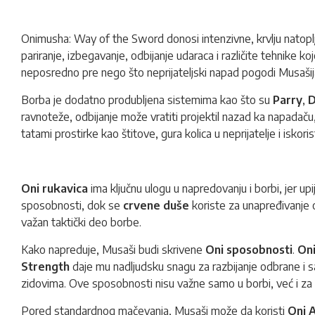
Onimusha: Way of the Sword donosi intenzivne, krvlju natoplj
pariranje, izbegavanje, odbijanje udaraca i različite tehnike k
neposredno pre nego što neprijateljski napad pogodi Musašij
Borba je dodatno produbljena sistemima kao što su
Parry
,
D
ravnoteže, odbijanje može vratiti projektil nazad ka napadaču
tatami prostirke kao štitove, gura kolica u neprijatelje i iskor
Oni rukavica
ima ključnu ulogu u napredovanju i borbi, jer upi
sposobnosti, dok se
crvene duše
koriste za unapređivanje o
važan taktički deo borbe.
Kako napreduje, Musaši budi skrivene
Oni sposobnosti
.
Oni
Strength
daje mu nadljudsku snagu za razbijanje odbrane i 
zidovima. Ove sposobnosti nisu važne samo u borbi, već i za i
Pored standardnog mačevanja, Musaši može da koristi
Oni 