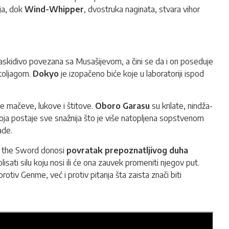
lja, dok
Wind-Whipper
, dvostruka naginata, stvara vihor
eraskidivo povezana sa Musašijevom, a čini se da i on poseduje
toljagom.
Dokyo
je izopačeno biće koje u laboratoriji ispod
e mačeve, lukove i štitove.
Oboro Garasu
su krilate, nindža-
ja postaje sve snažnija što je više natopljena sopstvenom
ade.
of the Sword donosi
povratak prepoznatljivog duha
olisati silu koju nosi ili će ona zauvek promeniti njegov put.
tiv Genme, već i protiv pitanja šta zaista znači biti