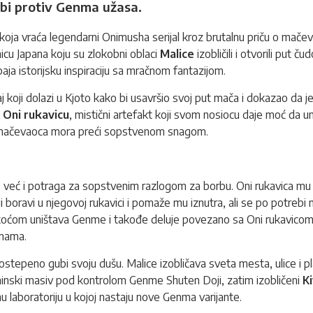
bi protiv Genma užasa.
koja vraća legendarni Onimusha serijal kroz brutalnu priču o mačev
nicu Japana koju su zlokobni oblaci
Malice
izobličili i otvorili put
paja istorijsku inspiraciju sa mračnom fantazijom.
aj koji dolazi u Kjoto kako bi usavršio svoj put mača i dokazao da
e
Oni rukavicu
, mistični artefakt koji svom nosiocu daje moć da 
put mačevaoca mora preći sopstvenom snagom.
već i potraga za sopstvenim razlogom za borbu. Oni rukavica mu d
ji boravi u njegovoj rukavici i pomaže mu iznutra, ali se po potrebi 
lakoćom uništava Genme i takođe deluje povezano sa Oni rukavicom.
nmama.
postepeno gubi svoju dušu. Malice izobličava sveta mesta, ulice i p
aninski masiv pod kontrolom Genme Shuten Doji, zatim izobličeni
K
 laboratoriju u kojoj nastaju nove Genma varijante.