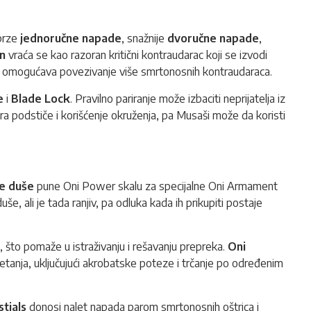
 brze
jednoručne napade
, snažnije
dvoručne napade
,
en
vraća se kao razoran kritični kontraudarac koji se izvodi
ji omogućava povezivanje više smrtonosnih kontraudaraca.
e
i
Blade Lock
. Pravilno pariranje može izbaciti neprijatelja iz
ra podstiče i korišćenje okruženja, pa Musaši može da koristi
e duše
pune Oni Power skalu za specijalne Oni Armament
, ali je tada ranjiv, pa odluka kada ih prikupiti postaje
 što pomaže u istraživanju i rešavanju prepreka.
Oni
tanja, uključujući akrobatske poteze i trčanje po određenim
tials
donosi nalet napada parom smrtonosnih oštrica i