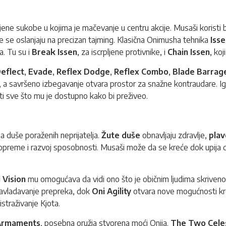
ene sukobe u kojima je mačevanje u centru akcije. Musaši koristi
oje se oslanjaju na precizan tajming. Klasična Onimusha tehnika
Iss
a. Tu su i
Break Issen
, za iscrpljene protivnike, i
Chain Issen
, ko
eflect
,
Evade
,
Reflex Dodge
,
Reflex Combo
,
Blade Barrag
, a savršeno izbegavanje otvara prostor za snažne kontraudare. Ig
isti sve što mu je dostupno kako bi preživeo.
ja duše poraženih neprijatelja.
Žute duše
obnavljaju zdravlje,
plav
preme i razvoj sposobnosti. Musaši može da se kreće dok upija duše
 Vision
mu omogućava da vidi ono što je običnim ljudima skriveno,
savladavanje prepreka, dok
Oni Agility
otvara nove mogućnosti kre
straživanje Kjota.
Armaments
, posebna oružja stvorena moći Onija.
The Two Celes