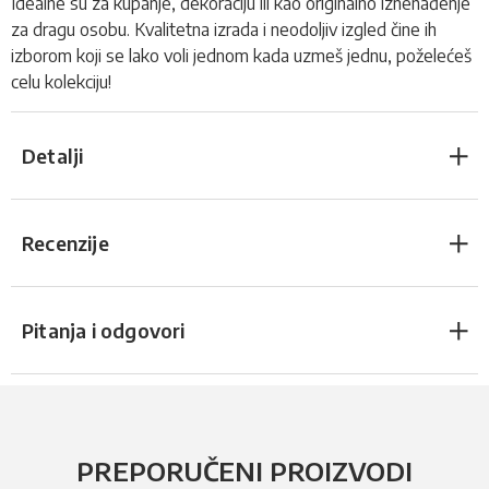
Idealne su za kupanje, dekoraciju ili kao originalno iznenađenje
za dragu osobu. Kvalitetna izrada i neodoljiv izgled čine ih
izborom koji se lako voli jednom kada uzmeš jednu, poželećeš
celu kolekciju!
Detalji
Recenzije
Pitanja i odgovori
PREPORUČENI PROIZVODI