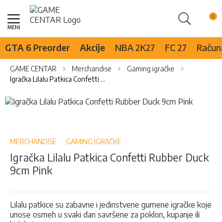
Pretraži
Skip
to
Content
GTA 6 Preorder
Akcije
NBA 2K27
FC 27
Računa
GAME CENTAR
Merchandise
Gaming igračke
Igračka Lilalu Patkica Confetti Rubber Duck 9cm Pink
Skip
to
Skip
the
to
end
the
of
beginning
MERCHANDISE
GAMING IGRAČKE
the
of
Igračka Lilalu Patkica Confetti Rubber Duck
images
the
9cm Pink
gallery
images
gallery
Lilalu patkice su zabavne i jedinstvene gumene igračke koje
unose osmeh u svaki dan savršene za poklon, kupanje ili