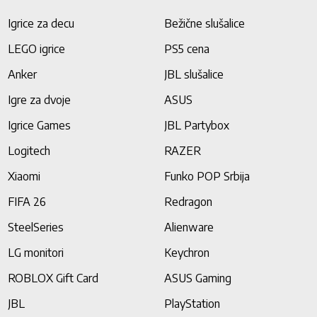
Igrice za decu
Bežične slušalice
LEGO igrice
PS5 cena
Anker
JBL slušalice
Igre za dvoje
ASUS
Igrice Games
JBL Partybox
Logitech
RAZER
Xiaomi
Funko POP Srbija
FIFA 26
Redragon
SteelSeries
Alienware
LG monitori
Keychron
ROBLOX Gift Card
ASUS Gaming
JBL
PlayStation