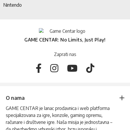
Nintendo
GAME CENTAR: No Limits, Just Play!
Zaprati nas
O nama
GAME CENTAR je lanac prodavnica i web platforma
specijalizovana za igre, konzole, gaming opremu,
računare i društvene igre. Naša misija je jednostavna –
da obezbedimo vrhunski izbor, brzu isporuku i