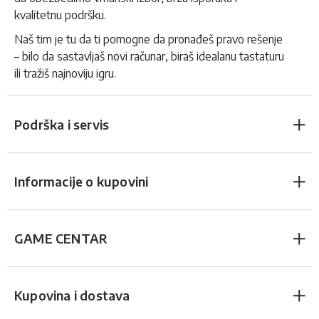
kvalitetnu podršku.
Naš tim je tu da ti pomogne da pronađeš pravo rešenje
– bilo da sastavljaš novi računar, biraš idealanu tastaturu
ili tražiš najnoviju igru.
Podrška i servis
Informacije o kupovini
GAME CENTAR
Kupovina i dostava