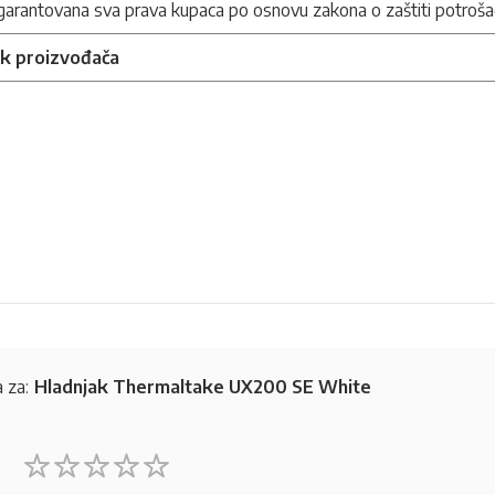
arantovana sva prava kupaca po osnovu zakona o zaštiti potroša
nk proizvođača
 za:
Hladnjak Thermaltake UX200 SE White
1
2
3
4
5