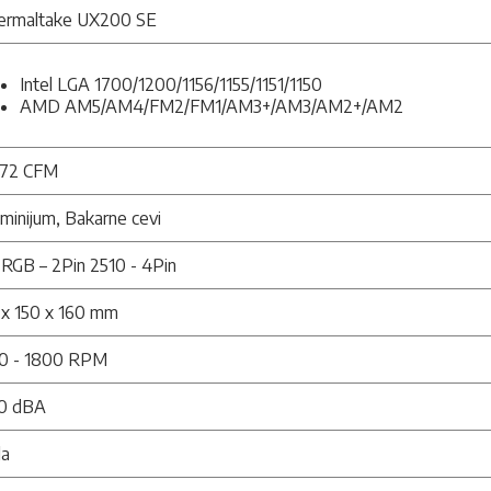
ermaltake UX200 SE
Intel LGA 1700/1200/1156/1155/1151/1150
AMD AM5/AM4/FM2/FM1/AM3+/AM3/AM2+/AM2
.72 CFM
minijum, Bakarne cevi
RGB – 2Pin 2510 - 4Pin
 x 150 x 160 mm
0 - 1800 RPM
.0 dBA
la