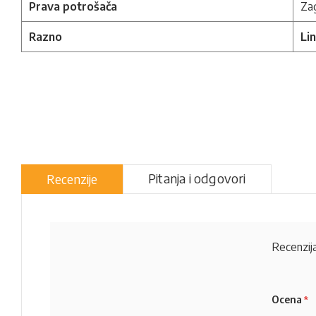
Prava potrošača
Zag
Razno
Li
Pitanja i odgovori
Recenzije
Recenzija
Ocena