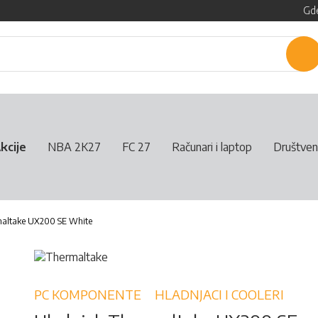
Gde
P
kcije
NBA 2K27
FC 27
Računari i laptop
Društven
maltake UX200 SE White
PC KOMPONENTE
HLADNJACI I COOLERI