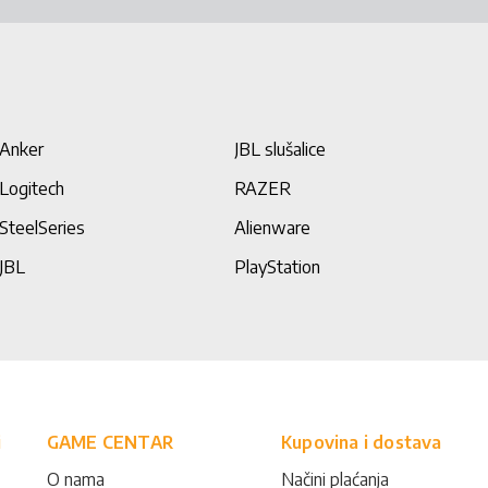
Anker
JBL slušalice
Logitech
RAZER
SteelSeries
Alienware
JBL
PlayStation
i
GAME CENTAR
Kupovina i dostava
O nama
Načini plaćanja