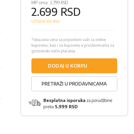
MP cena :
2.799 RSD
2.699 RSD
UŠTEDA 100
RSD
*Iskazana cena sa popustom važi za online
kupovinu, kao i za kupovinu u prodavnicama za
gotovinski način plaćanja
DODAJ U KORPU
PRETRAŽI U PRODAVNICAMA
Besplatna isporuka
za porudžbine
preko
5.999 RSD