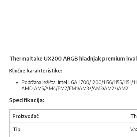
Thermaltake UX200 ARGB hladnjak premium kvali
Ključne karakteristike:
Podržana ležišta: Intel LGA 1700/1200/1156/1155/1151/1
AMD AM5/AM4/FM2/FM1/AM3+/AM3/AM2+/AM2
Specifikacija:
Proizvođač
Th
Tip
Va