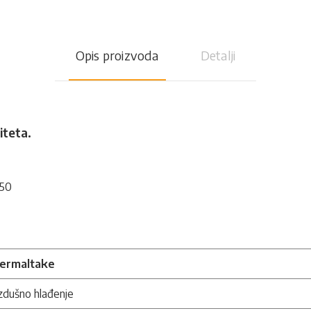
Opis proizvoda
Detalji
teta.
150
ermaltake
zdušno hlađenje