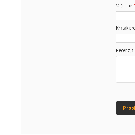
Vaše ime
Kratak pr
Recenzija
Pros