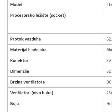
Model
Th
Procesorsko ležište (socket)
Protok vazduha
62
Materijal hladnjaka
Alu
Konektor
5V 
Dimenzije
60
Brzina ventilatora
80
Ventilatori (nivo buke)
25
Boja
Be