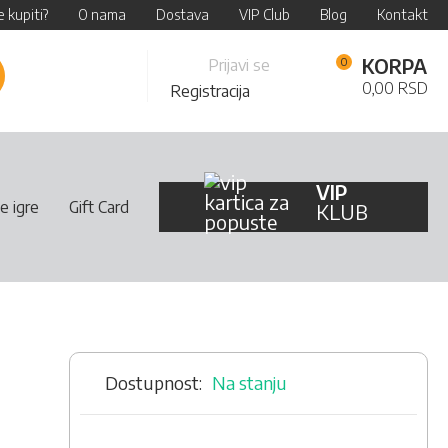
 kupiti?
O nama
Dostava
VIP Club
Blog
Kontakt
Skip
KORPA
Prijavi se
retraži
to
0,00 RSD
Registracija
Content
VIP
e igre
Gift Card
KLUB
Na stanju