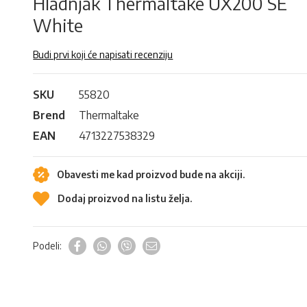
Hladnjak Thermaltake UX200 SE
White
Budi prvi koji će napisati recenziju
SKU
55820
Brend
Thermaltake
EAN
4713227538329
Obavesti me kad proizvod bude na akciji.
Dodaj proizvod na listu želja.
Podeli: