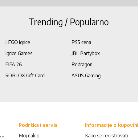
Trending / Popularno
LEGO igrice
PS5 cena
Igrice Games
JBL Partybox
FIFA 26
Redragon
ROBLOX Gift Card
ASUS Gaming
Podrška i servis
Informacije o kupovin
Moj nalog
Kako se registrovati
ac