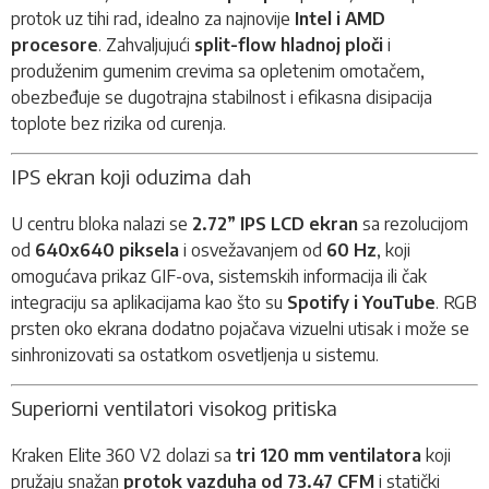
protok uz tihi rad, idealno za najnovije
Intel i AMD
procesore
. Zahvaljujući
split-flow hladnoj ploči
i
produženim gumenim crevima sa opletenim omotačem,
obezbeđuje se dugotrajna stabilnost i efikasna disipacija
toplote bez rizika od curenja.
IPS ekran koji oduzima dah
U centru bloka nalazi se
2.72” IPS LCD ekran
sa rezolucijom
od
640x640 piksela
i osvežavanjem od
60 Hz
, koji
omogućava prikaz GIF-ova, sistemskih informacija ili čak
integraciju sa aplikacijama kao što su
Spotify i YouTube
. RGB
prsten oko ekrana dodatno pojačava vizuelni utisak i može se
sinhronizovati sa ostatkom osvetljenja u sistemu.
Superiorni ventilatori visokog pritiska
Kraken Elite 360 V2 dolazi sa
tri 120 mm ventilatora
koji
pružaju snažan
protok vazduha od 73.47 CFM
i statički