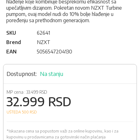
hlađenje koje kombinuje besprekornu efikasnost sa
upečatljivim dizajnom. Pokretan novom NZXT Turbine
pumpom, ovaj model nudi do 10% bolje hlađenje u
poređenju sa prethodnom generacijom.
SKU
62641
Brend
NZXT
EAN
5056547204130
Na stanju
MP cena :
33.499 RSD
32.999 RSD
UŠTEDA 500
RSD
*Iskazana cena sa popustom važi za online kupovinu, kao i za
kupovinu u prodavnicama za gotovinski način plaćanja