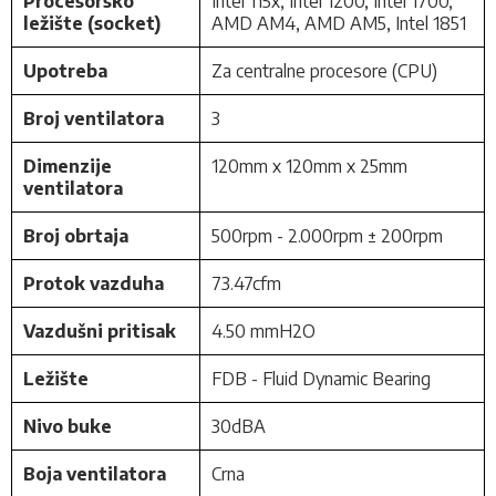
Procesorsko
Intel 115x, Intel 1200, Intel 1700,
ležište (socket)
AMD AM4, AMD AM5, Intel 1851
Upotreba
Za centralne procesore (CPU)
Broj ventilatora
3
Dimenzije
120mm x 120mm x 25mm
ventilatora
Broj obrtaja
500rpm - 2.000rpm ± 200rpm
Protok vazduha
73.47cfm
Vazdušni pritisak
4.50 mmH2O
Ležište
FDB - Fluid Dynamic Bearing
Nivo buke
30dBA
Boja ventilatora
Crna