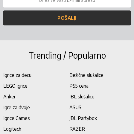
POŠALJI
Trending / Popularno
Igrice za decu
Bežične slušalice
LEGO igrice
PS5 cena
Anker
JBL slušalice
Igre za dvoje
ASUS
Igrice Games
JBL Partybox
Logitech
RAZER