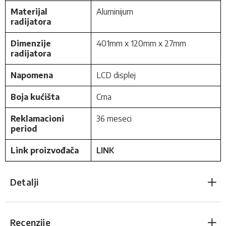
Materijal
Aluminijum
radijatora
Dimenzije
401mm x 120mm x 27mm
radijatora
Napomena
LCD displej
Boja kućišta
Crna
Reklamacioni
36 meseci
period
Link proizvođača
LINK
Detalji
Recenzije