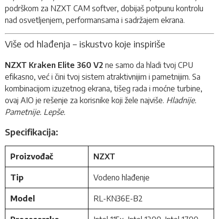
podrškom za NZXT CAM softver, dobijaš potpunu kontrolu
nad osvetljenjem, performansama i sadržajem ekrana.
Više od hlađenja – iskustvo koje inspiriše
NZXT Kraken Elite 360 V2
ne samo da hladi tvoj CPU
efikasno, već i čini tvoj sistem atraktivnijim i pametnijim. Sa
kombinacijom izuzetnog ekrana, tišeg rada i moćne turbine,
ovaj AIO je rešenje za korisnike koji žele najviše.
Hladnije.
Pametnije. Lepše.
Specifikacija:
Proizvođač
NZXT
Tip
Vodeno hlađenje
Model
RL-KN36E-B2