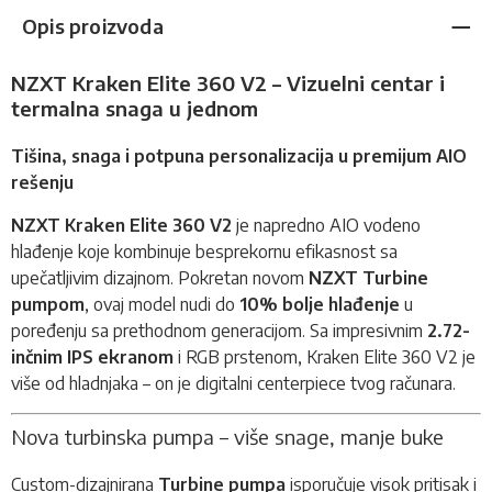
Opis proizvoda
NZXT Kraken Elite 360 V2 – Vizuelni centar i
termalna snaga u jednom
Tišina, snaga i potpuna personalizacija u premijum AIO
rešenju
NZXT Kraken Elite 360 V2
je napredno AIO
vodeno
hlađenje
koje kombinuje besprekornu efikasnost sa
upečatljivim dizajnom. Pokretan novom
NZXT Turbine
pumpom
, ovaj model nudi do
10% bolje hlađenje
u
poređenju sa prethodnom generacijom. Sa impresivnim
2.72-
inčnim IPS ekranom
i RGB prstenom, Kraken Elite 360 V2 je
više od hladnjaka – on je digitalni centerpiece tvog računara.
Nova turbinska pumpa – više snage, manje buke
Custom-dizajnirana
Turbine pumpa
isporučuje visok pritisak i