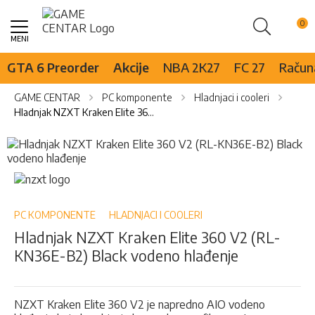
Pretraži
Skip
to
Content
GTA 6 Preorder
Akcije
NBA 2K27
FC 27
Računa
GAME CENTAR
PC komponente
Hladnjaci i cooleri
Hladnjak NZXT Kraken Elite 360 V2 (RL-KN36E-B2) Black vodeno hlađenje
Skip
to
the
Skip
end
to
of
the
the
beginning
PC KOMPONENTE
HLADNJACI I COOLERI
images
of
Hladnjak NZXT Kraken Elite 360 V2 (RL-
gallery
the
KN36E-B2) Black vodeno hlađenje
images
gallery
NZXT Kraken Elite 360 V2 je napredno AIO vodeno