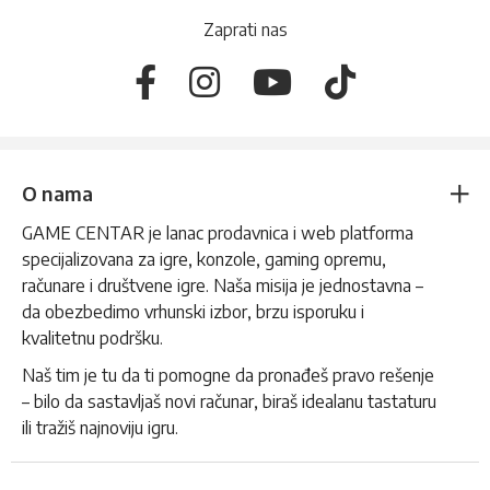
Zaprati nas
O nama
GAME CENTAR je lanac prodavnica i web platforma
specijalizovana za igre, konzole, gaming opremu,
računare i društvene igre. Naša misija je jednostavna –
da obezbedimo vrhunski izbor, brzu isporuku i
kvalitetnu podršku.
Naš tim je tu da ti pomogne da pronađeš pravo rešenje
– bilo da sastavljaš novi računar, biraš idealanu tastaturu
ili tražiš najnoviju igru.