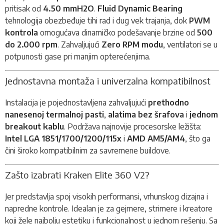
pritisak od
4.50 mmH2O
.
Fluid Dynamic Bearing
tehnologija obezbeđuje tihi rad i dug vek trajanja, dok
PWM
kontrola
omogućava dinamičko podešavanje brzine od
500
do 2.000 rpm
. Zahvaljujući
Zero RPM modu
, ventilatori se u
potpunosti gase pri manjim opterećenjima.
Jednostavna montaža i univerzalna kompatibilnost
Instalacija je pojednostavljena zahvaljujući
prethodno
nanesenoj termalnoj pasti
,
alatima bez šrafova
i
jednom
breakout kablu
. Podržava najnovije procesorske ležišta:
Intel LGA 1851/1700/1200/115x
i
AMD AM5/AM4
, što ga
čini široko kompatibilnim za savremene buildove.
Zašto izabrati Kraken Elite 360 V2?
Jer predstavlja spoj visokih performansi, vrhunskog dizajna i
napredne kontrole. Idealan je za gejmere, strimere i kreatore
koji žele najbolju estetiku i funkcionalnost u jednom rešenju. Sa