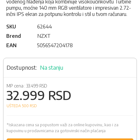
vodenog hlađenja koja kombinuje visokoučinkovitu Turbine
pumpu, moćne 140 mm RGB ventilatore i impresivan 2.72-
inčni IPS ekran za potpunu kontrolu i stil u tvom računaru.
SKU
62644
Brend
NZXT
EAN
5056547204178
Na stanju
MP cena :
33.499 RSD
32.999 RSD
UŠTEDA 500
RSD
*Iskazana cena sa popustom važi za online kupovinu, kao i za
kupovinu u prodavnicama za gotovinski način plaćanja