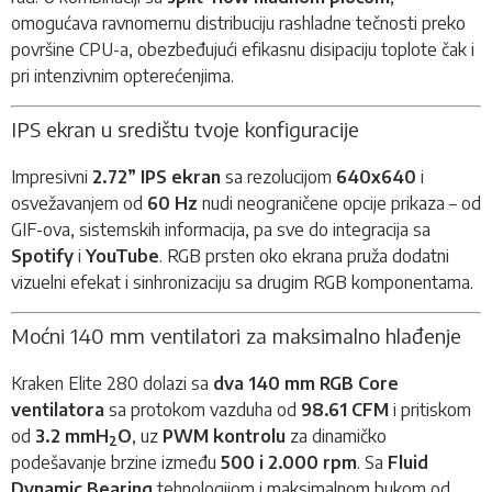
omogućava ravnomernu distribuciju rashladne tečnosti preko
površine CPU-a, obezbeđujući efikasnu disipaciju toplote čak i
pri intenzivnim opterećenjima.
IPS ekran u središtu tvoje konfiguracije
Impresivni
2.72” IPS ekran
sa rezolucijom
640x640
i
osvežavanjem od
60 Hz
nudi neograničene opcije prikaza – od
GIF-ova, sistemskih informacija, pa sve do integracija sa
Spotify
i
YouTube
. RGB prsten oko ekrana pruža dodatni
vizuelni efekat i sinhronizaciju sa drugim RGB komponentama.
Moćni 140 mm ventilatori za maksimalno hlađenje
Kraken Elite 280 dolazi sa
dva 140 mm RGB Core
ventilatora
sa protokom vazduha od
98.61 CFM
i pritiskom
od
3.2 mmH
O
, uz
PWM kontrolu
za dinamičko
2
podešavanje brzine između
500 i 2.000 rpm
. Sa
Fluid
Dynamic Bearing
tehnologijom i maksimalnom bukom od