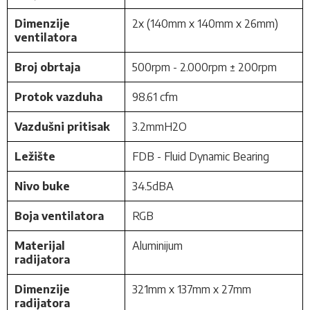
Dimenzije
2x (140mm x 140mm x 26mm)
ventilatora
Broj obrtaja
500rpm - 2.000rpm ± 200rpm
Protok vazduha
98.61 cfm
Vazdušni pritisak
3.2mmH2O
Ležište
FDB - Fluid Dynamic Bearing
Nivo buke
34.5dBA
Boja ventilatora
RGB
Materijal
Aluminijum
radijatora
Dimenzije
321mm x 137mm x 27mm
radijatora