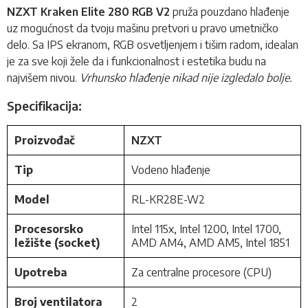
NZXT Kraken Elite 280 RGB V2
pruža pouzdano hlađenje
uz mogućnost da tvoju mašinu pretvori u pravo umetničko
delo. Sa IPS ekranom, RGB osvetljenjem i tišim radom, idealan
je za sve koji žele da i funkcionalnost i estetika budu na
najvišem nivou.
Vrhunsko hlađenje nikad nije izgledalo bolje.
Specifikacija:
Proizvođač
NZXT
Tip
Vodeno hlađenje
Model
RL-KR28E-W2
Procesorsko
Intel 115x, Intel 1200, Intel 1700,
ležište (socket)
AMD AM4, AMD AM5, Intel 1851
Upotreba
Za centralne procesore (CPU)
Broj ventilatora
2