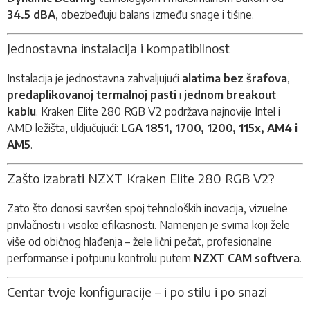
34.5 dBA
, obezbeđuju balans između snage i tišine.
Jednostavna instalacija i kompatibilnost
Instalacija je jednostavna zahvaljujući
alatima bez šrafova
,
predaplikovanoj termalnoj pasti
i
jednom breakout
kablu
. Kraken Elite 280 RGB V2 podržava najnovije Intel i
AMD ležišta, uključujući:
LGA 1851, 1700, 1200, 115x, AM4 i
AM5
.
Zašto izabrati NZXT Kraken Elite 280 RGB V2?
Zato što donosi savršen spoj tehnoloških inovacija, vizuelne
privlačnosti i visoke efikasnosti. Namenjen je svima koji žele
više od običnog hlađenja – žele lični pečat, profesionalne
performanse i potpunu kontrolu putem
NZXT CAM softvera
.
Centar tvoje konfiguracije – i po stilu i po snazi