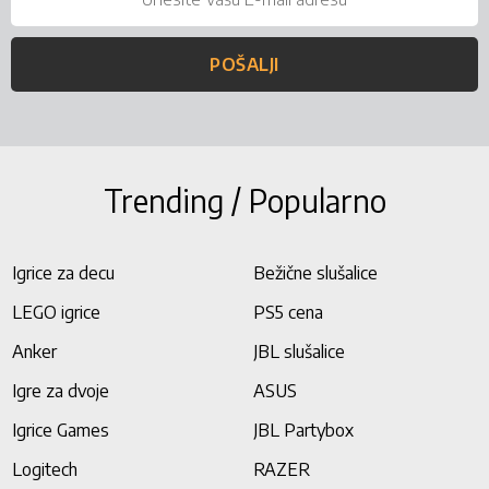
POŠALJI
Trending / Popularno
Igrice za decu
Bežične slušalice
LEGO igrice
PS5 cena
Anker
JBL slušalice
Igre za dvoje
ASUS
Igrice Games
JBL Partybox
Logitech
RAZER