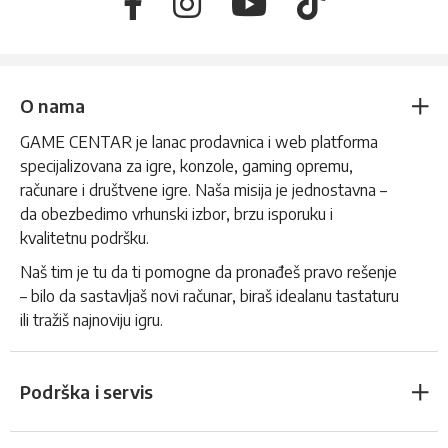
O nama
GAME CENTAR je lanac prodavnica i web platforma
specijalizovana za igre, konzole, gaming opremu,
računare i društvene igre. Naša misija je jednostavna –
da obezbedimo vrhunski izbor, brzu isporuku i
kvalitetnu podršku.
Naš tim je tu da ti pomogne da pronađeš pravo rešenje
– bilo da sastavljaš novi računar, biraš idealanu tastaturu
ili tražiš najnoviju igru.
Podrška i servis