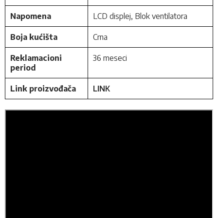
Napomena
LCD displej, Blok ventilatora
Boja kućišta
Crna
Reklamacioni
36 meseci
period
Link proizvođača
LINK