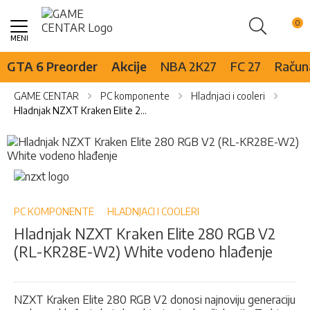
Pretraži
Skip
to
Content
GTA 6 Preorder
Akcije
NBA 2K27
FC 27
Računa
GAME CENTAR
PC komponente
Hladnjaci i cooleri
Hladnjak NZXT Kraken Elite 280 RGB V2 (RL-KR28E-W2) White vodeno hlađenje
Skip
to
the
Skip
end
to
of
the
the
beginning
PC KOMPONENTE
HLADNJACI I COOLERI
images
of
Hladnjak NZXT Kraken Elite 280 RGB V2
gallery
the
(RL-KR28E-W2) White vodeno hlađenje
images
gallery
NZXT Kraken Elite 280 RGB V2 donosi najnoviju generaciju