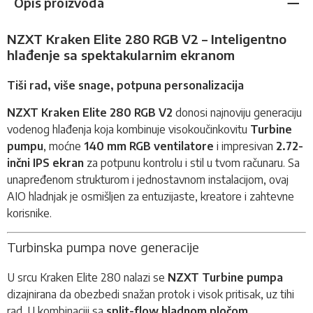
Opis proizvoda
NZXT Kraken Elite 280 RGB V2 – Inteligentno
hlađenje sa spektakularnim ekranom
Tiši rad, više snage, potpuna personalizacija
NZXT Kraken Elite 280 RGB V2
donosi najnoviju generaciju
vodenog hlađenja
koja kombinuje visokoučinkovitu
Turbine
pumpu
, moćne
140 mm RGB ventilatore
i impresivan
2.72-
inčni IPS ekran
za potpunu kontrolu i stil u tvom računaru. Sa
unapređenom strukturom i jednostavnom instalacijom, ovaj
AIO hladnjak je osmišljen za entuzijaste, kreatore i zahtevne
korisnike.
Turbinska pumpa nove generacije
U srcu Kraken Elite 280 nalazi se
NZXT Turbine pumpa
dizajnirana da obezbedi snažan protok i visok pritisak, uz tihi
rad. U kombinaciji sa
split-flow hladnom pločom
,