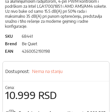
sa aluminijumskim radijatorom, 4-pin PWM kontrolom i
podrškom za Intel LGA1700/1851 i AMD AM5/AM4 sokete.
Uz nivo buke od samo 15.5 dB(A) pri 50% rada i
maksimalno 35 dB(A) pri punom opterećenju, predstavlja
snažno i tiho rešenje za moderne gejming i radne
konfiguracije.
SKU
68441
Brend
Be Quiet
EAN
4260052193198
Nema na stanju
Cena:
10.999 RSD