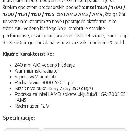
materijalima. Pure Loop 3 LX 240mm kompatibilan je sa
širokim spektrom procesorskih podnožja:
Intel 1851 / 1700 /
1200 / 1151 / 1150 / 1155
kao i
AMD AM5 / AM4
, što ga čini
univerzalnim izborom za nove i postojeće platforme. Ako
tražiš AIO vodeno hlađenje koje kombinuje stabilne
performanse, nisku buku i provereni kvalitet izrade, Pure Loop
3 LX 240mm je pouzdana osnova za svaki moderan PC build.
Ključne karakteristike:
240 mm AIO vodeno hlađenje
Aluminijumski radijator
4-pin PWM kontrola
Radna brzina 3000–5500 rpm
Nizak nivo buke: 15.5 / 27.5 / 35.0 dB(A)
Podrška za Intel i AMD sokete uključujući LGA1700/1851
i AM5
Radni napon 12 V
Specifikacije: