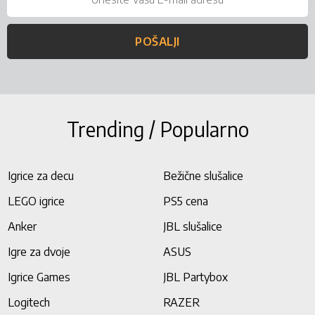
POŠALJI
Trending / Popularno
Igrice za decu
Bežične slušalice
LEGO igrice
PS5 cena
Anker
JBL slušalice
Igre za dvoje
ASUS
Igrice Games
JBL Partybox
Logitech
RAZER