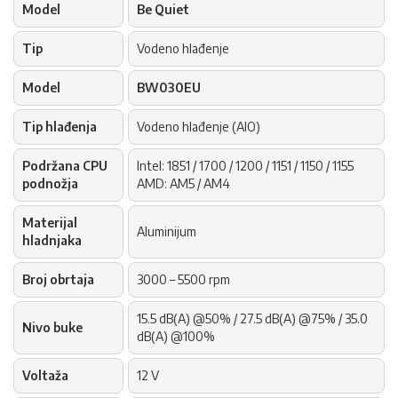
Model
Be Quiet
Tip
Vodeno hlađenje
Model
BW030EU
Tip hlađenja
Vodeno hlađenje (AIO)
Podržana CPU
Intel: 1851 / 1700 / 1200 / 1151 / 1150 / 1155
podnožja
AMD: AM5 / AM4
Materijal
Aluminijum
hladnjaka
Broj obrtaja
3000 – 5500 rpm
15.5 dB(A) @50% / 27.5 dB(A) @75% / 35.0
Nivo buke
dB(A) @100%
Voltaža
12 V