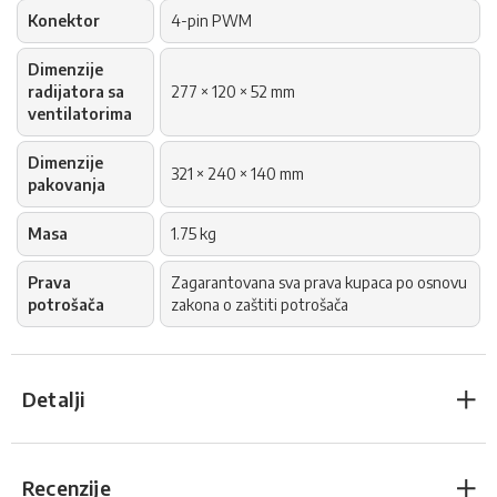
Konektor
4-pin PWM
Dimenzije
radijatora sa
277 × 120 × 52 mm
ventilatorima
Dimenzije
321 × 240 × 140 mm
pakovanja
Masa
1.75 kg
Prava
Zagarantovana sva prava kupaca po osnovu
potrošača
zakona o zaštiti potrošača
Detalji
Recenzije