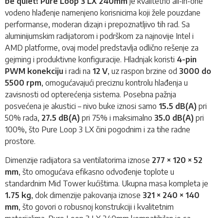
be quiet! Pure Loop 3 LX 240mm
je kvalitetno all-in-one
vodeno hlađenje
namenjeno korisnicima koji žele pouzdane
performanse, moderan dizajn i prepoznatljivo tih rad. Sa
aluminijumskim radijatorom i podrškom za najnovije Intel i
AMD platforme, ovaj model predstavlja odlično rešenje za
gejming i produktivne konfiguracije. Hladnjak koristi
4-pin
PWM konekciju
i radi na
12 V
, uz raspon brzine od
3000 do
5500 rpm
, omogućavajući preciznu kontrolu hlađenja u
zavisnosti od opterećenja sistema. Posebna pažnja
posvećena je akustici – nivo buke iznosi samo
15.5 dB(A)
pri
50% rada,
27.5 dB(A)
pri 75% i maksimalno
35.0 dB(A)
pri
100%, što Pure Loop 3 LX čini pogodnim i za tihe radne
prostore.
Dimenzije radijatora sa ventilatorima iznose
277 × 120 × 52
mm
, što omogućava efikasno odvođenje toplote u
standardnim Mid Tower kućištima. Ukupna masa kompleta je
1.75 kg
, dok dimenzije pakovanja iznose
321 × 240 × 140
mm
, što govori o robusnoj konstrukciji i kvalitetnim