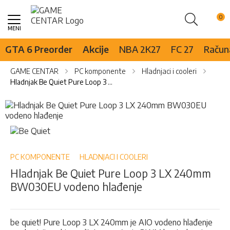
Pretraži
Skip
to
Content
GTA 6 Preorder
Akcije
NBA 2K27
FC 27
Računa
GAME CENTAR
PC komponente
Hladnjaci i cooleri
Hladnjak Be Quiet Pure Loop 3 LX 240mm BW030EU vodeno hlađenje
Skip
to
the
Skip
end
to
of
the
the
beginning
PC KOMPONENTE
HLADNJACI I COOLERI
images
of
Hladnjak Be Quiet Pure Loop 3 LX 240mm
gallery
the
BW030EU vodeno hlađenje
images
gallery
be quiet! Pure Loop 3 LX 240mm je AIO vodeno hlađenje