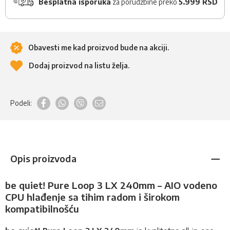
Besplatna isporuka
za porudžbine preko
5.999 RSD
Obavesti me kad proizvod bude na akciji.
Dodaj proizvod na listu želja.
Podeli:
Opis proizvoda
be quiet! Pure Loop 3 LX 240mm – AIO vodeno
CPU hlađenje sa tihim radom i širokom
kompatibilnošću