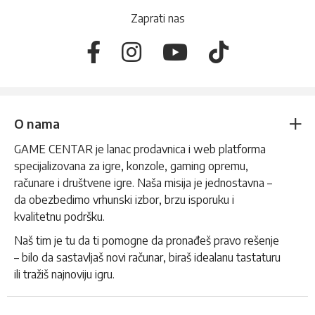
Zaprati nas
O nama
GAME CENTAR je lanac prodavnica i web platforma
specijalizovana za igre, konzole, gaming opremu,
računare i društvene igre. Naša misija je jednostavna –
da obezbedimo vrhunski izbor, brzu isporuku i
kvalitetnu podršku.
Naš tim je tu da ti pomogne da pronađeš pravo rešenje
– bilo da sastavljaš novi računar, biraš idealanu tastaturu
ili tražiš najnoviju igru.