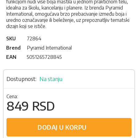
funkcijom nudi više boja mastila u jednom praktičnom telu,
idealna za školu, kancelariju i planere. Iz brenda Pyramid
International, omogućava brzo prebacivanje između boja i
uredno označavanje ili beleženje, uz prepoznatljiv tematski
dizajn koji se ističe.
SKU
72864
Brend
Pyramid International
EAN
5051265728845
Na stanju
Cena:
849 RSD
DODAJ U KORPU