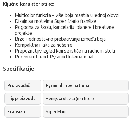
Ključne karakteristike:
Multicolor funkcija – više boja mastila u jednoj olovci
Dizajn sa motivima Super Mario franšize
Pogodna za školu, kancelariju, planere i kreativne
projekte
Brzo i jednostavno prebacivanje između boja
Kompaktna i laka za nošenje
Prepoznatljiv izgled koji se ističe na radnom stolu
Provereni brend: Pyramid International
Specifikacije
Proizvođač
Pyramid International
Tip proizvoda
Hemijska olovka (multicolor)
Franšiza
Super Mario