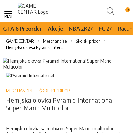
Pretraži
Skip
to
Content
GTA 6 Preorder
Akcije
NBA 2K27
FC 27
Računa
GAME CENTAR
Merchandise
Školski pribor
Hemijska olovka Pyramid International Super Mario Multicolor
Skip
to
the
Skip
end
to
of
the
the
beginning
MERCHANDISE
ŠKOLSKI PRIBOR
images
of
Hemijska olovka Pyramid International
gallery
the
Super Mario Multicolor
images
gallery
Hemijska olovka sa motivom Super Mario i multicolor