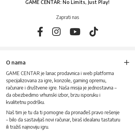
GAME CENTAR: No Limits, Just Play!
Zaprati nas
O nama
GAME CENTAR je lanac prodavnica i web platforma
specijalizovana za igre, konzole, gaming opremu,
računare i društvene igre. Naša misija je jednostavna –
da obezbedimo vrhunski izbor, brzu isporuku i
kvalitetnu podršku.
Naš tim je tu da ti pomogne da pronađeš pravo rešenje
– bilo da sastavljaš novi računar, biraš idealanu tastaturu
ili tražiš najnoviju igru.