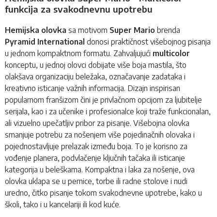
funkcija za svakodnevnu upotrebu
Hemijska olovka
sa motivom
Super Mario
brenda
Pyramid International
donosi praktičnost višebojnog pisanja
u jednom kompaktnom formatu. Zahvaljujući
multicolor
konceptu, u jednoj olovci dobijate više boja mastila, što
olakšava organizaciju beležaka, označavanje zadataka i
kreativno isticanje važnih informacija. Dizajn inspirisan
popularnom franšizom čini je privlačnom opcijom za ljubitelje
serijala, kao i za učenike i profesionalce koji traže funkcionalan,
ali vizuelno upečatljiv pribor za pisanje. Višebojna olovka
smanjuje potrebu za nošenjem više pojedinačnih olovaka i
pojednostavljuje prelazak između boja. To je korisno za
vođenje planera, podvlačenje ključnih tačaka ili isticanje
kategorija u beleškama. Kompaktna i laka za nošenje, ova
olovka uklapa se u pernice, torbe ili radne stolove i nudi
uredno, čitko pisanje tokom svakodnevne upotrebe, kako u
školi, tako i u kancelariji ili kod kuće.