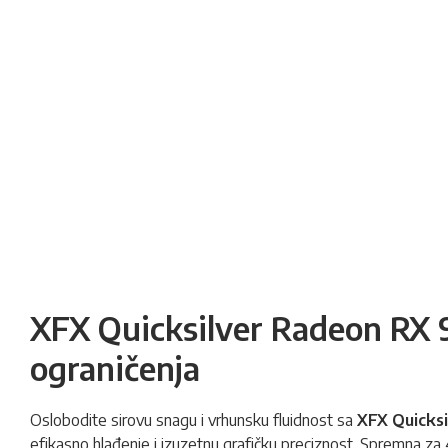
XFX Quicksilver Radeon RX 
ograničenja
Oslobodite sirovu snagu i vrhunsku fluidnost sa
XFX Quicksi
efikasno hlađenje i izuzetnu grafičku preciznost. Spremna za 