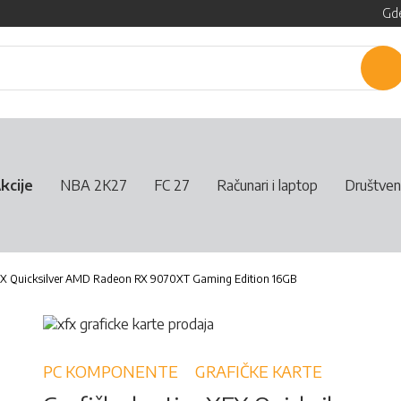
Gde
P
kcije
NBA 2K27
FC 27
Računari i laptop
Društven
XFX Quicksilver AMD Radeon RX 9070XT Gaming Edition 16GB
PC KOMPONENTE
GRAFIČKE KARTE