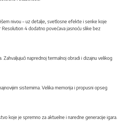
m nivou – uz detalje, svetlosne efekte i senke koje
r Resolution 4 dodatno povećava jasnoću slike bez
 Zahvaljujući naprednoj termalnoj obradi i dizajnu velikog
ajnovijim sistemima. Velika memorija i propusni opseg
vo koje je spremno za aktuelne i naredne generacije igara.