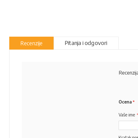
Pitanja i odgovori
Recenzije
Recenzija
Ocena
Vaše ime
Kratak pr