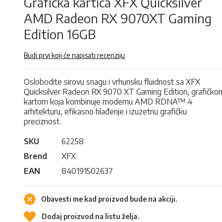
Grafička kartica XFX Quicksilver
AMD Radeon RX 9070XT Gaming
Edition 16GB
Budi prvi koji će napisati recenziju
Oslobodite sirovu snagu i vrhunsku fluidnost sa XFX
Quicksilver Radeon RX 9070 XT Gaming Edition, grafičko
kartom koja kombinuje modernu AMD RDNA™ 4
arhitekturu, efikasno hlađenje i izuzetnu grafičku
preciznost.
SKU
62258
Brend
XFX
EAN
840191502637
Obavesti me kad proizvod bude na akciji.
Dodaj proizvod na listu želja.