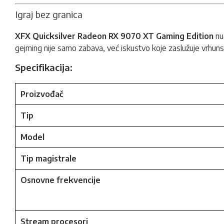
Igraj bez granica
XFX Quicksilver Radeon RX 9070 XT Gaming Edition
nud
gejming nije samo zabava, već iskustvo koje zaslužuje vrhun
Specifikacija:
Proizvođač
Tip
Model
Tip magistrale
Osnovne frekvencije
Stream procesori