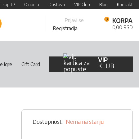
 kupiti?
O nama
Dostava
VIP Club
Blog
Kontakt
Skip
KORPA
Prijavi se
retraži
to
0,00 RSD
Registracija
Content
VIP
e igre
Gift Card
KLUB
Nema na stanju