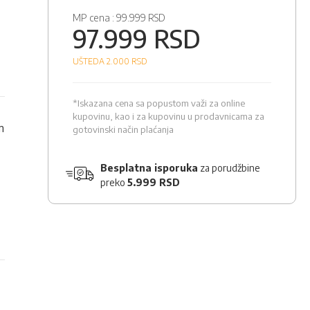
MP cena :
99.999 RSD
97.999 RSD
UŠTEDA 2.000
RSD
*Iskazana cena sa popustom važi za online
kupovinu, kao i za kupovinu u prodavnicama za
m
gotovinski način plaćanja
Besplatna isporuka
za porudžbine
preko
5.999 RSD