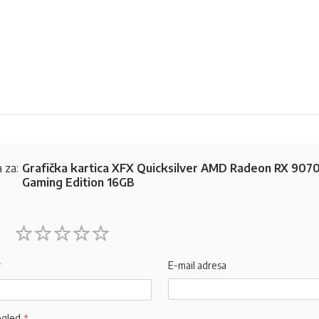
 za:
Grafička kartica XFX Quicksilver AMD Radeon RX 907
Gaming Edition 16GB
1
2
3
4
5
star
stars
stars
stars
stars
E-mail adresa
egled