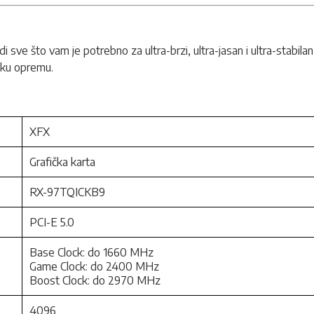
i sve što vam je potrebno za ultra-brzi, ultra-jasan i ultra-stabil
sku opremu.
XFX
Grafička karta
RX-97TQICKB9
PCI-E 5.0
Base Clock: do 1660 MHz
Game Clock: do 2400 MHz
Boost Clock: do 2970 MHz
4096