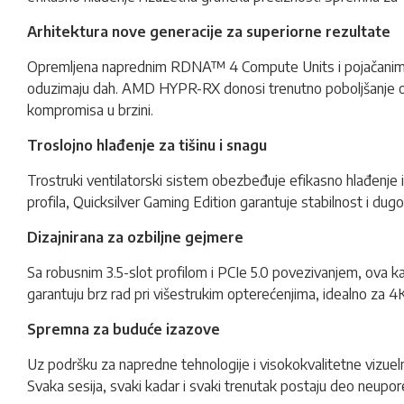
Arhitektura nove generacije za superiorne rezultate
Opremljena naprednim RDNA™ 4 Compute Units i pojačanim Ra
oduzimaju dah. AMD HYPR-RX donosi trenutno poboljšanje odz
kompromisa u brzini.
Troslojno hlađenje za tišinu i snagu
Trostruki ventilatorski sistem obezbeđuje efikasno hlađenje i 
profila, Quicksilver Gaming Edition garantuje stabilnost i du
Dizajnirana za ozbiljne gejmere
Sa robusnim 3.5-slot profilom i PCIe 5.0 povezivanjem, ova 
garantuju brz rad pri višestrukim opterećenjima, idealno za 4K 
Spremna za buduće izazove
Uz podršku za napredne tehnologije i visokokvalitetne vizue
Svaka sesija, svaki kadar i svaki trenutak postaju deo neupo