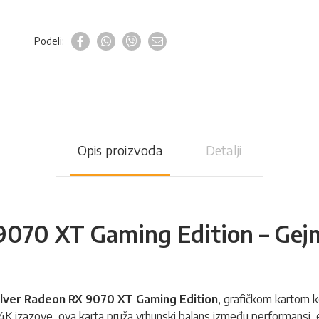
Podeli:
Opis proizvoda
Detalji
9070 XT Gaming Edition – Gej
lver Radeon RX 9070 XT Gaming Edition
,
grafičkom kartom
k
4K izazove, ova karta pruža vrhunski balans između performansi, es