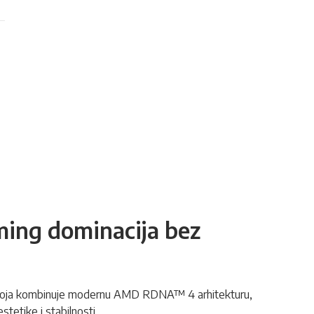
ming dominacija bez
oja kombinuje modernu AMD RDNA™ 4 arhitekturu,
tetike i stabilnosti.