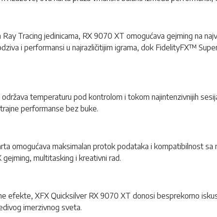
y Tracing jedinicama, RX 9070 XT omogućava gejming na najviše
iva i performansi u najrazličitijim igrama, dok FidelityFX™ Supe
održava temperaturu pod kontrolom i tokom najintenzivnijih sesija.
gotrajne performanse bez buke.
karta omogućava maksimalan protok podataka i kompatibilnost sa n
gejming, multitasking i kreativni rad.
lne efekte, XFX Quicksilver RX 9070 XT donosi besprekorno iskust
redivog imerzivnog sveta.