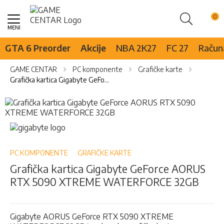
Pretraži
Skip
to
Content
GTA 6 Preorder
Akcije
NBA 2K27
FC 27
Računa
GAME CENTAR
PC komponente
Grafičke karte
Grafička kartica Gigabyte GeForce AORUS RTX 5090 XTREME WATERFORCE 32GB
Skip
to
the
Skip
end
to
of
the
the
beginning
PC KOMPONENTE
GRAFIČKE KARTE
images
of
Grafička kartica Gigabyte GeForce AORUS
gallery
the
RTX 5090 XTREME WATERFORCE 32GB
images
gallery
Gigabyte AORUS GeForce RTX 5090 XTREME