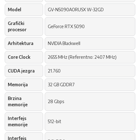
Model
GV-N5090AORUSX W-32GD
Grafički
GeForce RTX 5090
procesor
Arhitektura
NVIDIA Blackwell
Core Clock
2655 MHz (Referentno: 2407 MHz)
CUDA jezgra
21.760
Memorija
32 GB GDDR7
Brzina
28 Gbps
memorije
Interfejs
512-bit
memorije
Interfejs