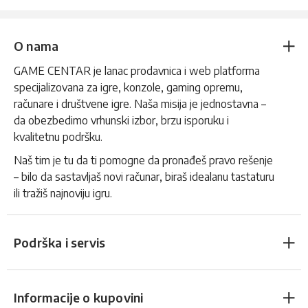
O nama
GAME CENTAR je lanac prodavnica i web platforma
specijalizovana za igre, konzole, gaming opremu,
računare i društvene igre. Naša misija je jednostavna –
da obezbedimo vrhunski izbor, brzu isporuku i
kvalitetnu podršku.
Naš tim je tu da ti pomogne da pronađeš pravo rešenje
– bilo da sastavljaš novi računar, biraš idealanu tastaturu
ili tražiš najnoviju igru.
Podrška i servis
Informacije o kupovini