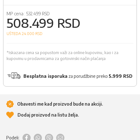
MP cena :
532.499 RSD
508.499 RSD
UŠTEDA 24.000
RSD
*Iskazana cena sa popustom važi za online kupovinu, kao i za
kupovinu u prodavnicama za gotovinski način plaćanja
Besplatna isporuka
za porudžbine preko
5.999 RSD
Obavesti me kad proizvod bude na akciji.
Dodaj proizvod na listu želja.
Podeli: