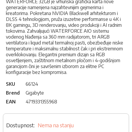
WATERFORCE 32GB je vrhunska grafička karta nove
generacije namenjena najzahtevnijim gejmerima i
kreatorima. Pokretana NVIDIA Blackwell arhitekturom i
DLSS 4 tehnologijom, pruža izuzetne performanse u 4K i
8K gamingu, 3D renderovanju, video produkciji i AI radnim
tokovima. Zahvaljujući WATERFORCE AIO sistemu
vodenog hlađenja sa 360 mm radijatorom, tri ARGB
ventilatora i liquid metal termalnoj pasti, obezbeđuje niske
temperature i maksimalnu stabilnost čak i pri ekstremnom
overklokovanju. Elegantni premium dizajn sa RGB
osvetljenjem, zaštitnom metalnom pločom i 4-godišnjom
garancijom čini je savršenim izborom za elitne PC
konfiguracije bez kompromisa.
SKU
66124
Brend
Gigabyte
EAN
4719331355968
Nema na stanju