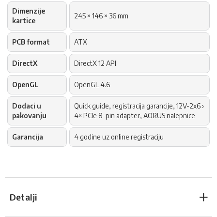
Dimenzije
245 × 146 × 36 mm
kartice
PCB format
ATX
DirectX
DirectX 12 API
OpenGL
OpenGL 4.6
Dodaci u
Quick guide, registracija garancije, 12V-2x6 ›
pakovanju
4× PCIe 8-pin adapter, AORUS nalepnice
Garancija
4 godine uz online registraciju
Detalji