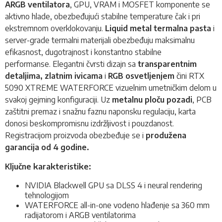
ARGB ventilatora
, GPU, VRAM i MOSFET komponente se
aktivno hlade, obezbeđujući stabilne temperature čak i pri
ekstremnom overklokovanju.
Liquid metal termalna pasta
i
server-grade termalni materijali obezbeđuju maksimalnu
efikasnost, dugotrajnost i konstantno stabilne
performanse. Elegantni čvrsti dizajn sa
transparentnim
detaljima, zlatnim ivicama
i
RGB osvetljenjem
čini RTX
5090 XTREME WATERFORCE vizuelnim umetničkim delom u
svakoj gejming konfiguraciji. Uz
metalnu ploču pozadi
, PCB
zaštitni premaz i snažnu faznu naponsku regulaciju, karta
donosi beskompromisnu izdržljivost i pouzdanost.
Registracijom proizvoda obezbeđuje se i
produžena
garancija od 4 godine.
Ključne karakteristike:
NVIDIA Blackwell GPU sa DLSS 4 i neural rendering
tehnologijom
WATERFORCE all-in-one vodeno hlađenje sa 360 mm
radijatorom i ARGB ventilatorima