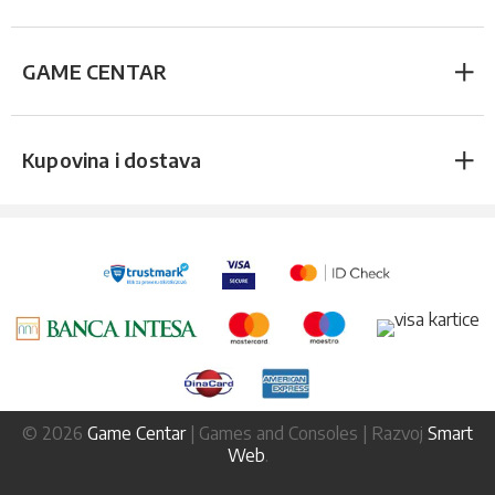
GAME CENTAR
Kupovina i dostava
© 2026
Game Centar
| Games and Consoles | Razvoj
Smart
Web
.