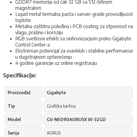
GDDR7 memorija od čak 32 GB sa 512-bitnom
magistralom
Liquid metal termalna pasta i server-grade provodljivost
toplote
Metalna zaštitna poleđina i PCB coating za otpornost na
vlagu, prašinu i koroziju
RGB svetlosni efekti sa sinhronizacijom preko Gigabyte
Control Center-a
Ekstreman potencijal za overklok i stabilne performanse
u dugotrajnom opterećenju
4 godine garancije uz online registraciju
Specifikacije:
Proizvođač
Gigabyte
Tip
Grafička kartica
Model
GV-N5090AORUSX W-32GD
Serija
AORUS