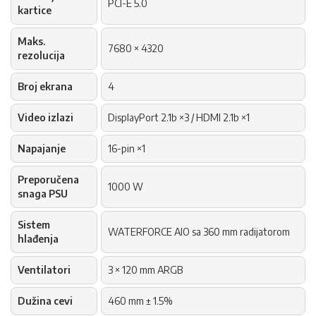
PCI-E 5.0
kartice
Maks.
7680 × 4320
rezolucija
Broj ekrana
4
Video izlazi
DisplayPort 2.1b ×3 / HDMI 2.1b ×1
Napajanje
16-pin ×1
Preporučena
1000 W
snaga PSU
Sistem
WATERFORCE AIO sa 360 mm radijatorom
hlađenja
Ventilatori
3 × 120 mm ARGB
Dužina cevi
460 mm ± 1.5%