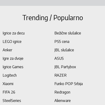
Trending / Popularno
Igrice za decu
Bežične slušalice
LEGO igrice
PS5 cena
Anker
JBL slušalice
Igre za dvoje
ASUS
Igrice Games
JBL Partybox
Logitech
RAZER
Xiaomi
Funko POP Srbija
FIFA 26
Redragon
SteelSeries
Alienware