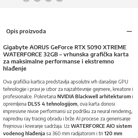
Opis proizvoda
Gigabyte AORUS GeForce RTX 5090 XTREME
WATERFORCE 32GB – vrhunska grafička karta
za maksimalne performanse i ekstremno
hlađenje
Ova
grafička kartica
predstavlja apsolutni vrh današnje GPU
tehnologije i pravi je izbor za najzahtevnije gejmere, kreatore i
profesionalce. Pokretana
NVIDIA Blackwell arhitekturom
i
opremljena
DLSS 4 tehnologijom
, ova karta donosi
impresivne nivoe performansi uz podršku za neural rendering,
naprednu ray tracing obradu i brže AI procese za generisanje
frejmova i kreiranje sadržaja. Uz
WATERFORCE AIO sistem
vodenog hlađenja
sa 360 mm radijatorom i tri
120 mm