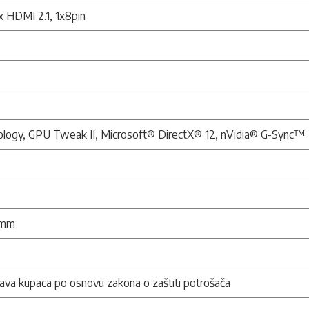
1x HDMI 2.1, 1x8pin
logy, GPU Tweak II, Microsoft® DirectX® 12, nVidia® G-Sync™
1mm
ava kupaca po osnovu zakona o zaštiti potrošača