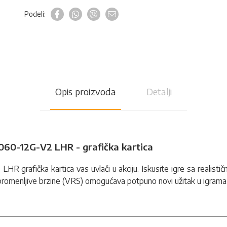
Podeli:
Opis proizvoda
Detalji
60-12G-V2 LHR - grafička kartica
2 LHR
grafička kartica
vas uvlači u akciju. Iskusite igre sa realis
 promenljive brzine (VRS) omogućava potpuno novi užitak u igrama