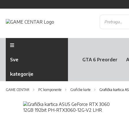
Sve
GTA 6 Preorder
A
kategorije
GAME CENTAR
PC komponente
Grafičke karte
Grafička kartica 
Skip
to
the
Skip
end
to
of
the