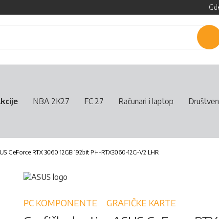
Gde
P
kcije
NBA 2K27
FC 27
Računari i laptop
Društven
ASUS GeForce RTX 3060 12GB 192bit PH-RTX3060-12G-V2 LHR
PC KOMPONENTE
GRAFIČKE KARTE