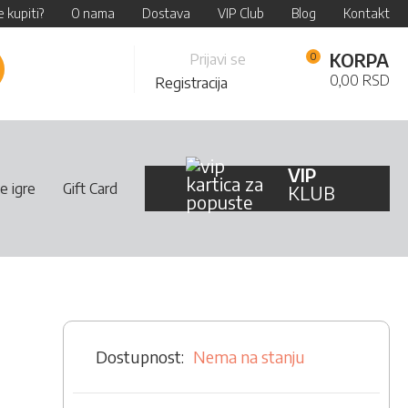
 kupiti?
O nama
Dostava
VIP Club
Blog
Kontakt
Skip
KORPA
Prijavi se
retraži
to
0,00 RSD
Registracija
Content
VIP
e igre
Gift Card
KLUB
Nema na stanju