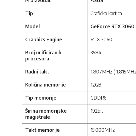
Proizvođač
ASUS
Tip
Grafička kartica
Model
GeForce RTX 3060 
Graphics Engine
RTX 3060
Broj unificiranih
3584
procesora
Radni takt
1.807MHz ( 1.815MHz 
Količina memorije
12GB
Tip memorije
GDDR6
Širina memorijske
192bit
magistrale
Takt memorije
15.000MHz