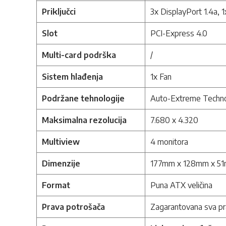
Priključci
3x DisplayPort 1.4a, 
Slot
PCI-Express 4.0
Multi-card podrška
/
Sistem hlađenja
1x Fan
Podržane tehnologije
Auto-Extreme Techno
Maksimalna rezolucija
7.680 x 4.320
Multiview
4 monitora
Dimenzije
177mm x 128mm x 5
Format
Puna ATX veličina
Prava potrošača
Zagarantovana sva pr