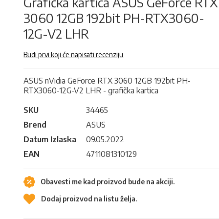
Grafička kartica ASUS GeForce RTX
3060 12GB 192bit PH-RTX3060-
12G-V2 LHR
Budi prvi koji će napisati recenziju
ASUS nVidia GeForce RTX 3060 12GB 192bit PH-
RTX3060-12G-V2 LHR - grafička kartica
SKU
34465
Brend
ASUS
Datum Izlaska
09.05.2022
EAN
4711081310129
Obavesti me kad proizvod bude na akciji.
Dodaj proizvod na listu želja.