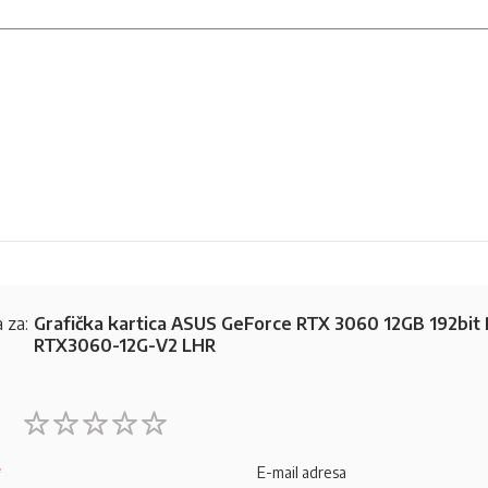
 za:
Grafička kartica ASUS GeForce RTX 3060 12GB 192bit
RTX3060-12G-V2 LHR
1
2
3
4
5
star
stars
stars
stars
stars
E-mail adresa