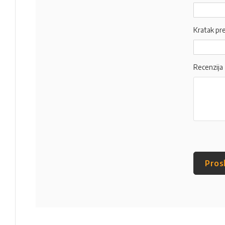
Kratak pr
Recenzija
Pros