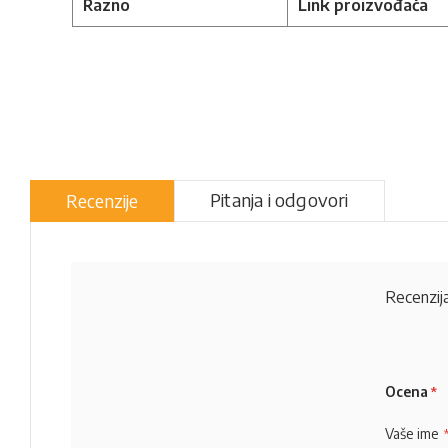
Razno
Link proizvođača
Pitanja i odgovori
Recenzije
Recenzija
Ocena
Vaše ime