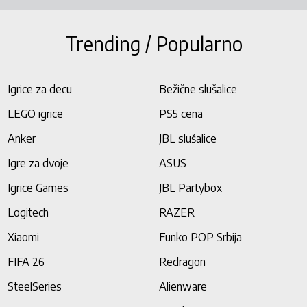
Trending / Popularno
Igrice za decu
Bežične slušalice
LEGO igrice
PS5 cena
Anker
JBL slušalice
Igre za dvoje
ASUS
Igrice Games
JBL Partybox
Logitech
RAZER
Xiaomi
Funko POP Srbija
FIFA 26
Redragon
SteelSeries
Alienware