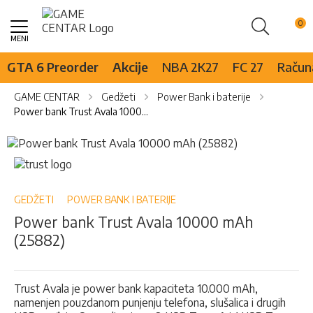
Pretraži
Skip
to
Content
GTA 6 Preorder
Akcije
NBA 2K27
FC 27
Računa
GAME CENTAR
Gedžeti
Power Bank i baterije
Power bank Trust Avala 10000 mAh (25882)
Skip
to
Skip
the
to
end
the
of
beginning
GEDŽETI
POWER BANK I BATERIJE
the
of
Power bank Trust Avala 10000 mAh
images
the
(25882)
gallery
images
gallery
Trust Avala je power bank kapaciteta 10.000 mAh,
namenjen pouzdanom punjenju telefona, slušalica i drugih