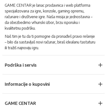
GAME CENTAR je lanac prodavnica i web platforma
specijalizovana za igre, konzole, gaming opremu,
računare i društvene igre. Naša misija je jednostavna –
da obezbedimo vrhunski izbor, brzu isporuku i
kvalitetnu podršku.
Naš tim je tu da ti pomogne da pronađeš pravo rešenje
– bilo da sastavljaš novi računar, biraš idealanu tastaturu
ili tražiš najnoviju igru.
Podrška i servis
Informacije o kupovini
GAME CENTAR