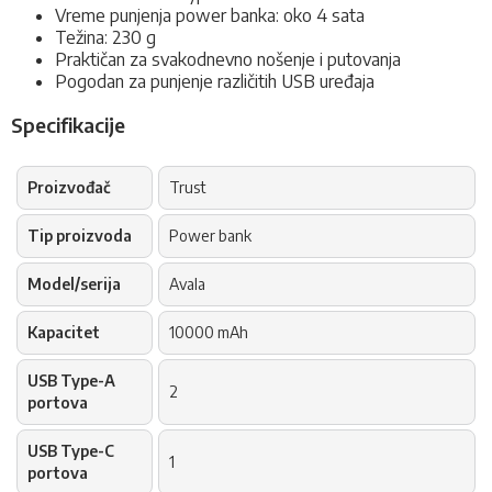
Vreme punjenja power banka: oko 4 sata
Težina: 230 g
Praktičan za svakodnevno nošenje i putovanja
Pogodan za punjenje različitih USB uređaja
Specifikacije
Proizvođač
Trust
Tip proizvoda
Power bank
Model/serija
Avala
Kapacitet
10000 mAh
USB Type-A
2
portova
USB Type-C
1
portova