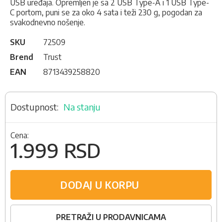
USB uređaja. Opremljen je sa 2 USB Type-A i 1 USB Type-
C portom, puni se za oko 4 sata i teži 230 g, pogodan za
svakodnevno nošenje.
SKU
72509
Brend
Trust
EAN
8713439258820
Na stanju
Cena:
1.999 RSD
DODAJ U KORPU
PRETRAŽI U PRODAVNICAMA