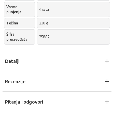
Vreme
4 sata
punjenja
Težina
230 g
Šifra
25882
proizvođača
Detalji
Recenzije
Pitanja i odgovori