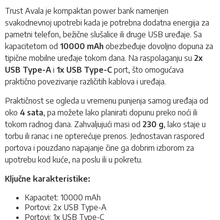
Trust Avala je kompaktan power bank namenjen
svakodnevnoj upotrebi kada je potrebna dodatna energija za
pametni telefon, bežične slušalice ili druge USB uređaje. Sa
kapacitetom od
10000 mAh
obezbeđuje dovoljno dopuna za
tipične mobilne uređaje tokom dana. Na raspolaganju su
2x
USB Type-A
i
1x USB Type-C
port, što omogućava
praktično povezivanje različitih kablova i uređaja.
Praktičnost se ogleda u vremenu punjenja samog uređaja od
oko
4 sata
, pa možete lako planirati dopunu preko noći ili
tokom radnog dana. Zahvaljujući masi od
230 g
, lako staje u
torbu ili ranac i ne opterećuje prenos. Jednostavan raspored
portova i pouzdano napajanje čine ga dobrim izborom za
upotrebu kod kuće, na poslu ili u pokretu.
Ključne karakteristike:
Kapacitet: 10000 mAh
Portovi: 2x USB Type-A
Portovi: 1x USB Type-C