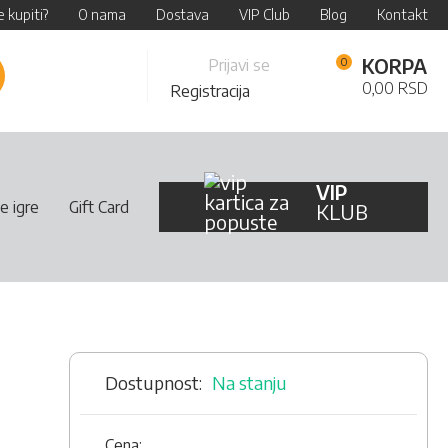
 kupiti?
O nama
Dostava
VIP Club
Blog
Kontakt
Skip
KORPA
Prijavi se
retraži
to
0,00 RSD
Registracija
Content
VIP
e igre
Gift Card
KLUB
Na stanju
Cena: