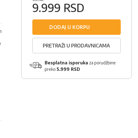
9.999 RSD
DODAJ U KORPU
m
e
PRETRAŽI U PRODAVNICAMA
Besplatna isporuka
za porudžbine
preko
5.999 RSD