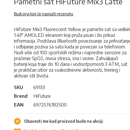
Pametni sat HiFuture Mix3 Latte
Budi prvi koji će napisati recenziju
HiFuture Mix3 Fluorescent Yellow je pametni sat sa veliki
1.43" AMOLED ekranom koji pruža jasan i živ prikaz
informacija. Podržava Bluetooth povezivanje za prihvatanj
i odbijanje poziva sa sata kada je povezan sa telefonom.
Nudi više od 100 sportskih režima i napredne senzore za
praćenje SpO2, nivoa stresa, sna i visine. Zahvaljujući
bateriji koja traje do 10 dana i vodootpornosti 3 ATM, sat
je praktičan izbor za svakodnevne aktivnosti, trening i
aktivan stil života.
SKU
69133
Brend
HiFuture
EAN
6972576182500
Obavesti me kad proizvod bude na akciji.