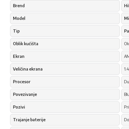
Brend
Hi
Model
Mi
Tip
Pa
Oblik kućišta
Okr
Ekran
AM
Veličina ekrana
1.
Procesor
Du
Povezivanje
Bl
Pozivi
Pr
Trajanje baterije
Do