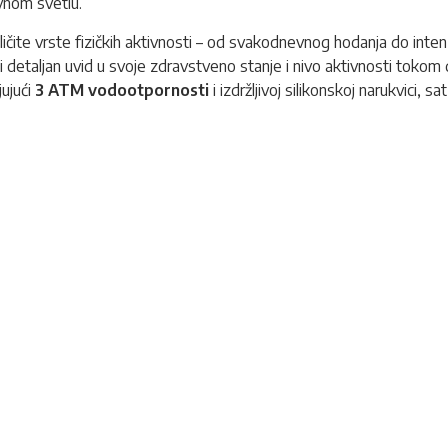
vnom svetlu.
zličite vrste fizičkih aktivnosti – od svakodnevnog hodanja do inte
ti detaljan uvid u svoje zdravstveno stanje i nivo aktivnosti toko
jujući
3 ATM vodootpornosti
i izdržljivoj silikonskoj narukvici,