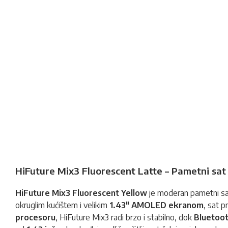
HiFuture Mix3 Fluorescent Latte – Pametni sa
HiFuture Mix3 Fluorescent Yellow
je moderan
pametni s
okruglim kućištem i velikim
1.43" AMOLED ekranom
, sat p
procesoru
, HiFuture Mix3 radi brzo i stabilno, dok
Bluetoot