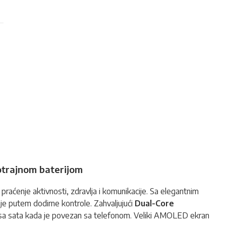
otrajnom baterijom
 praćenje aktivnosti, zdravlja i komunikacije. Sa elegantnim
anje putem dodirne kontrole. Zahvaljujući
Dual-Core
o sa sata kada je povezan sa telefonom. Veliki AMOLED ekran