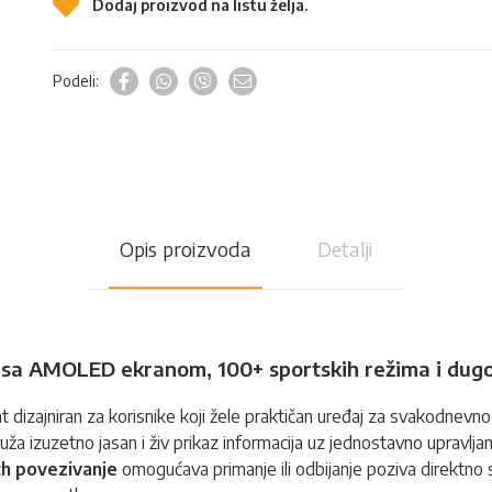
Dodaj proizvod na listu želja.
Podeli:
Opis proizvoda
Detalji
t sa AMOLED ekranom, 100+ sportskih režima i dug
at
dizajniran za korisnike koji žele praktičan uređaj za svakodnevno
ruža izuzetno jasan i živ prikaz informacija uz jednostavno upravlj
h povezivanje
omogućava primanje ili odbijanje poziva direktn