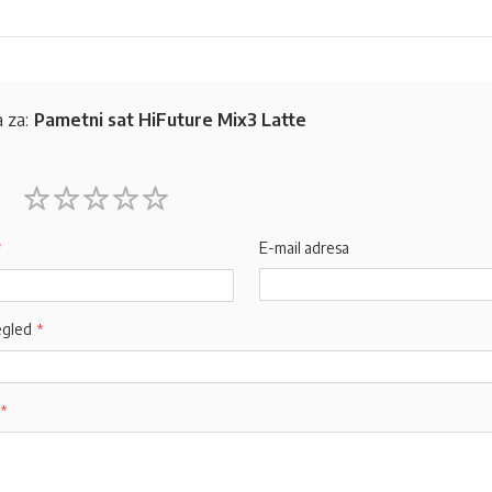
 za:
Pametni sat HiFuture Mix3 Latte
1
2
3
4
5
star
stars
stars
stars
stars
E-mail adresa
egled