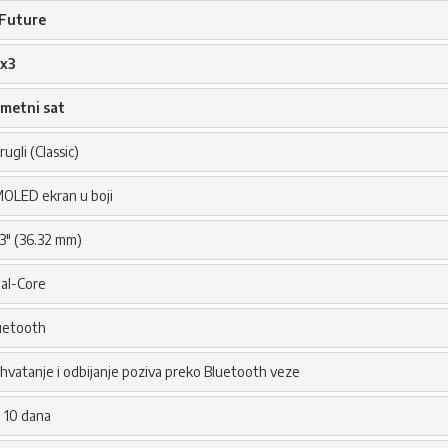
Future
x3
metni sat
ugli (Classic)
OLED ekran u boji
43" (36.32 mm)
al-Core
uetooth
ihvatanje i odbijanje poziva preko Bluetooth veze
 10 dana