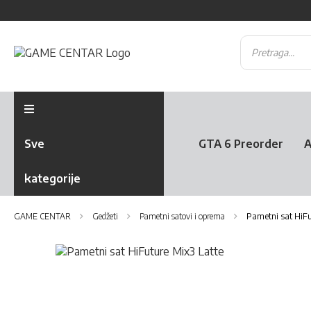
Sve
GTA 6 Preorder
A
kategorije
GAME CENTAR
Gedžeti
Pametni satovi i oprema
Pametni sat HiFu
Skip
to
Skip
the
to
end
the
of
beginning