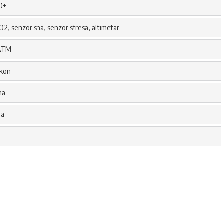
0+
O2, senzor sna, senzor stresa, altimetar
ATM
ikon
na
la
e