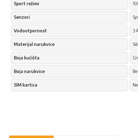
Sport režimi
10
Senzori
Sp
Vodootpornost
3 
Materijal narukvice
Sil
Boja kućišta
Cr
Boja narukvice
Be
SIM kartica
N