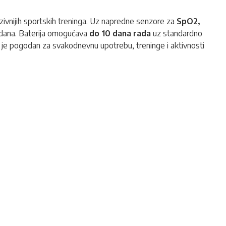
nzivnijih sportskih treninga. Uz napredne senzore za
SpO2,
m dana. Baterija omogućava
do 10 dana rada
uz standardno
 sat je pogodan za svakodnevnu upotrebu, treninge i aktivnosti