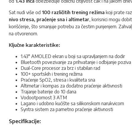
od
1.43 inča
obezbeđuje odličnu čitljivost čak i na jakom dne
Sat nudi više od
100 različitih trening režima
koji prate ra
nivo stresa, praćenje sna i altimetar
, korisnici mogu dobi
korišćenje, što smanjuje potrebu za čestim punjenjem. Zahval
na otvorenom.
Ključne karakteristike:
1.43" AMOLED ekran u boji sa upravljanjem na dodir
Bluetooth povezivanje za prihvatanje i odbijanje poziva
Dual-Core procesor za brz i stabilan rad
100+ sportskih i trening režima
Praćenje SpO2, stresa i kvaliteta sna
Altimetar i kompas za dodatno praćenje aktivnosti
Trajanje baterije do 10 dana
Vodootpornost 3 ATM
Lagano i udobno kućište sa silikonskom narukvicom
Syntra sistem za pametno praćenje aktivnosti
Specifikacije: