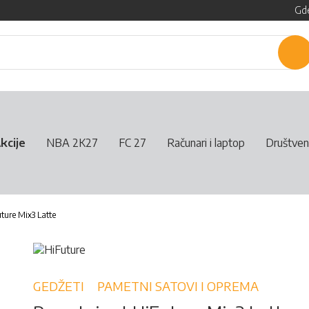
Gde
P
kcije
NBA 2K27
FC 27
Računari i laptop
Društven
ture Mix3 Latte
GEDŽETI
PAMETNI SATOVI I OPREMA