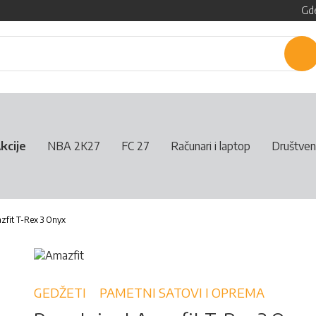
Gde
P
kcije
NBA 2K27
FC 27
Računari i laptop
Društven
fit T-Rex 3 Onyx
GEDŽETI
PAMETNI SATOVI I OPREMA