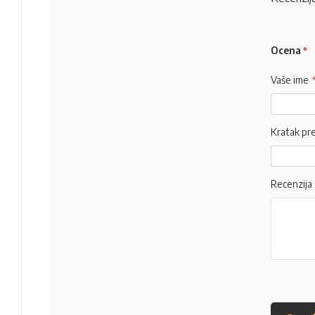
Ocena
Vaše ime
Kratak pr
Recenzija