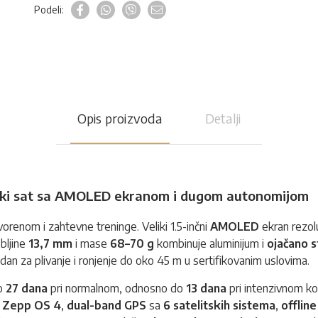
Podeli:
Opis proizvoda
Detalji
tski sat sa AMOLED ekranom i dugom autonomijom
orenom i zahtevne treninge. Veliki 1.5-inčni
AMOLED
ekran rezol
ebljine
13,7 mm
i mase
68–70 g
kombinuje aluminijum i
ojačano s
n za plivanje i ronjenje do oko 45 m u sertifikovanim uslovima.
do
27 dana
pri normalnom, odnosno do
13 dana
pri intenzivnom ko
,
Zepp OS 4
,
dual-band GPS
sa
6 satelitskih sistema
,
offline