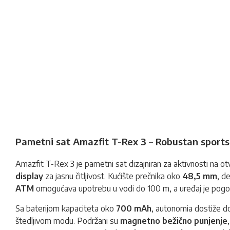
Pametni sat Amazfit T-Rex 3 – Robustan spor
Amazfit T-Rex 3 je pametni sat dizajniran za aktivnosti na otv
display
za jasnu čitljivost. Kućište prečnika oko
48,5 mm
, d
ATM
omogućava upotrebu u vodi do 100 m, a uređaj je pogoda
Sa baterijom kapaciteta oko
700 mAh
, autonomia dostiže 
štedljivom modu. Podržani su
magnetno bežično punjenje