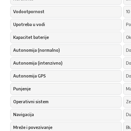
Vodootpornost
10
Upotreba u vodi
Po
Kapacitet baterije
Ok
Autonomija (normalno)
Do
Autonomija (intenzivno)
Do
Autonomija GPS
Do
Punjenje
Ma
Operativni sistem
Ze
Navigacija
Du
Mreže i povezivanje
Bl