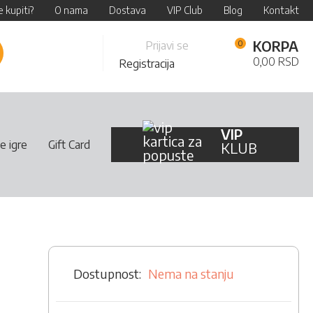
 kupiti?
O nama
Dostava
VIP Club
Blog
Kontakt
Skip
KORPA
Prijavi se
retraži
to
0,00 RSD
Registracija
Content
VIP
e igre
Gift Card
KLUB
Nema na stanju