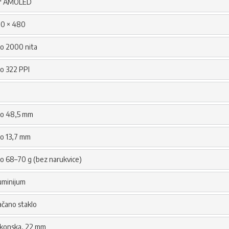
5" AMOLED
0 × 480
o 2000 nita
o 322 PPI
o 48,5 mm
o 13,7 mm
o 68–70 g (bez narukvice)
uminijum
ačano staklo
likonska, 22 mm