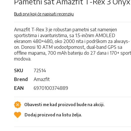
Pametni sat Amazfit T-Rex 3 Onyx
Budi prvi koji će napisati recenziju
Amazfit T-Rex 3 je robustan pametni sat namenjen
sportistima i avanturistima, sa 1.5-inčnim AMOLED
ekranom 480×480, oko 2000 nita i podrškom za always-
on. Donosi 10 ATM vodootpornost, dual-band GPS sa
offline mapama, 700 mAh bateriju do 27 dana i 170+ spor
modova.
SKU
72514
Brend
Amazfit
EAN
6970100374889
Obavesti me kad proizvod bude na akciji.
Dodaj proizvod na listu želja.