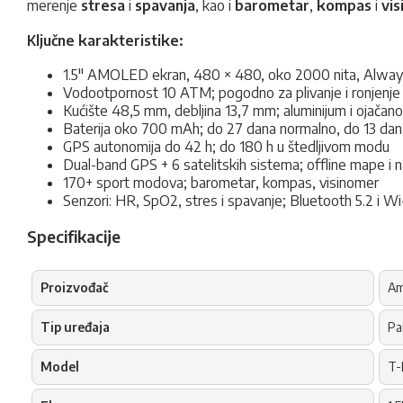
merenje
stresa
i
spavanja
, kao i
barometar
,
kompas
i
vi
Ključne karakteristike:
1.5" AMOLED ekran, 480 × 480, oko 2000 nita, Alway
Vodootpornost 10 ATM; pogodno za plivanje i ronjenje d
Kućište 48,5 mm, debljina 13,7 mm; aluminijum i ojačan
Baterija oko 700 mAh; do 27 dana normalno, do 13 dan
GPS autonomija do 42 h; do 180 h u štedljivom modu
Dual-band GPS + 6 satelitskih sistema; offline mape i n
170+ sport modova; barometar, kompas, visinomer
Senzori: HR, SpO2, stres i spavanje; Bluetooth 5.2 i Wi
Specifikacije
Proizvođač
Am
Tip uređaja
Pa
Model
T-