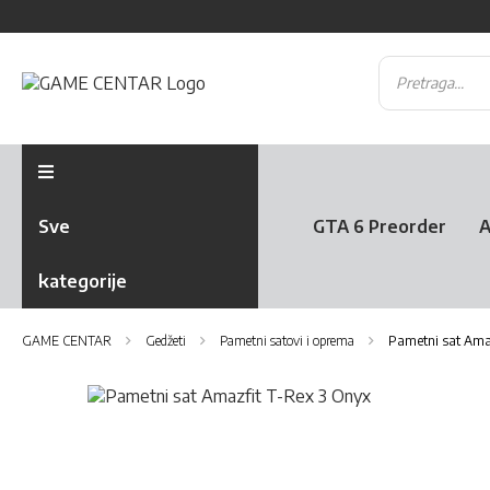
Sve
GTA 6 Preorder
A
kategorije
GAME CENTAR
Gedžeti
Pametni satovi i oprema
Pametni sat Amaz
Skip
to
Skip
the
to
end
the
of
beginning