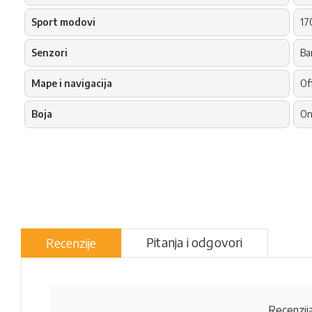
Sport modovi
17
Senzori
Ba
Mape i navigacija
Of
Boja
On
Pitanja i odgovori
Recenzije
Recenzija