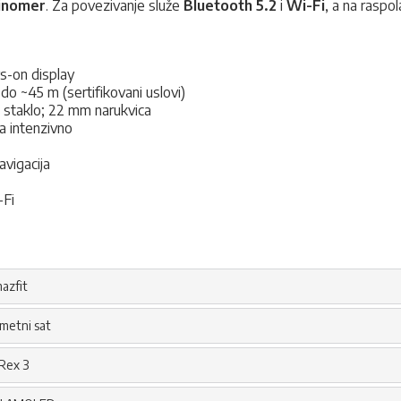
sinomer
. Za povezivanje služe
Bluetooth 5.2
i
Wi-Fi
, a na raspo
s-on display
o ~45 m (sertifikovani uslovi)
o staklo; 22 mm narukvica
a intenzivno
avigacija
-Fi
azfit
metni sat
Rex 3