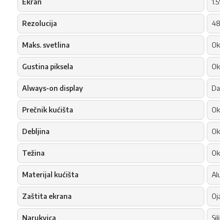
Ekran
1.
Rezolucija
48
Maks. svetlina
Ok
Gustina piksela
Ok
Always-on display
Da
Prečnik kućišta
Ok
Debljina
Ok
Težina
Ok
Materijal kućišta
Al
Zaštita ekrana
Oj
Narukvica
Si