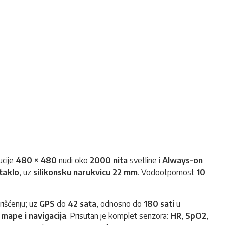
ucije
480 × 480
nudi oko
2000 nita
svetline i
Always-on
taklo
, uz
silikonsku narukvicu 22 mm
. Vodootpornost
10
rišćenju; uz
GPS
do
42 sata
, odnosno do
180 sati
u
 mape i navigacija
. Prisutan je komplet senzora:
HR
,
SpO2
,