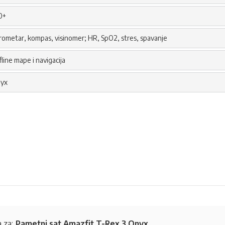
0+
rometar, kompas, visinomer; HR, SpO2, stres, spavanje
fline mape i navigacija
yx
 za:
Pametni sat Amazfit T-Rex 3 Onyx