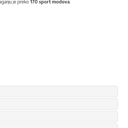
laganju je preko
170 sport modova
.