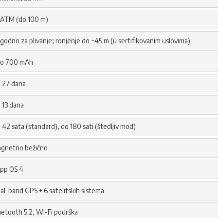
 ATM (do 100 m)
godno za plivanje; ronjenje do ~45 m (u sertifikovanim uslovima)
o 700 mAh
 27 dana
 13 dana
 42 sata (standard), do 180 sati (štedljiv mod)
gnetno bežično
pp OS 4
al-band GPS + 6 satelitskih sistema
uetooth 5.2, Wi-Fi podrška