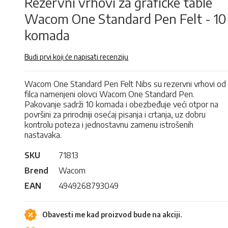
Rezervni vrhovi za grafičke table
Wacom One Standard Pen Felt - 10
komada
Budi prvi koji će napisati recenziju
Wacom One Standard Pen Felt Nibs su rezervni vrhovi od
filca namenjeni olovci Wacom One Standard Pen.
Pakovanje sadrži 10 komada i obezbeđuje veći otpor na
površini za prirodniji osećaj pisanja i crtanja, uz dobru
kontrolu poteza i jednostavnu zamenu istrošenih
nastavaka.
SKU
71813
Brend
Wacom
EAN
4949268793049
Obavesti me kad proizvod bude na akciji.