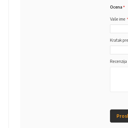
Ocena
Vaše ime
Kratak pr
Recenzija
Pros