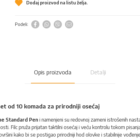
Dodaj proizvod na listu želja.
Podeli:
Opis proizvoda
Detalji
et od 10 komada za prirodniji osećaj
e Standard Pen
i namenjeni su redovnoj zameni istrošenih nas
i. Filc pruža prijatan taktilni osećaj i veću kontrolu tokom pisanja i
ini kako bi se postigao prirodniji hod olovke i stabilnije vođenje