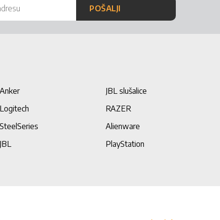
POŠALJI
Anker
JBL slušalice
Logitech
RAZER
SteelSeries
Alienware
JBL
PlayStation