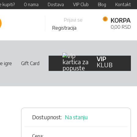
 kupiti?
O nama
Dostava
VIP Club
Blog
Kontakt
Skip
KORPA
Prijavi se
retraži
to
0,00 RSD
Registracija
Content
VIP
e igre
Gift Card
KLUB
Na stanju
Cena: