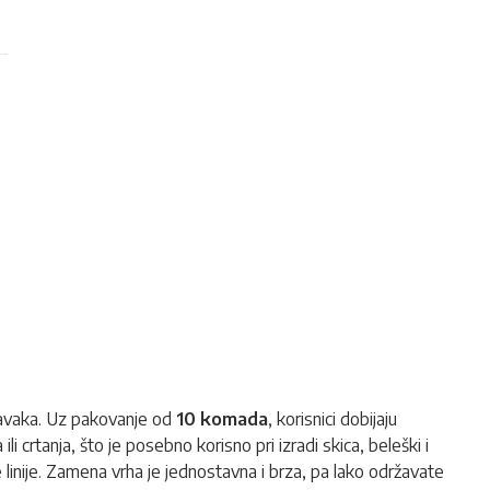
tavaka. Uz pakovanje od
10 komada
, korisnici dobijaju
li crtanja, što je posebno korisno pri izradi skica, beleški i
 linije. Zamena vrha je jednostavna i brza, pa lako održavate