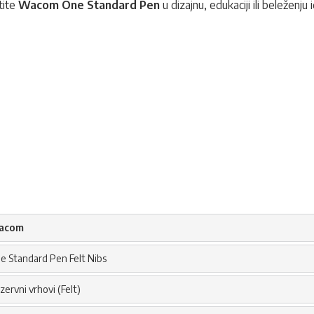
tite
Wacom One Standard Pen
u dizajnu, edukaciji ili beležen
acom
e Standard Pen Felt Nibs
zervni vrhovi (Felt)