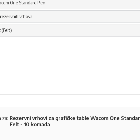
com One Standard Pen
 rezervnih vrhova
c (Felt)
 za:
Rezervni vrhovi za grafičke table Wacom One Standa
Felt - 10 komada