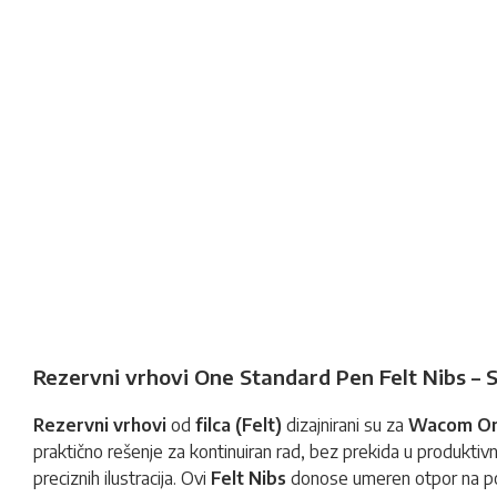
Rezervni vrhovi One Standard Pen Felt Nibs – S
Rezervni vrhovi
od
filca (Felt)
dizajnirani su za
Wacom On
praktično rešenje za kontinuiran rad, bez prekida u produktivnost
preciznih ilustracija. Ovi
Felt Nibs
donose umeren otpor na površ