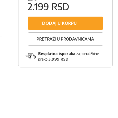
2.199 RSD
DODAJ U KORPU
PRETRAŽI U PRODAVNICAMA
Besplatna isporuka
za porudžbine
preko
5.999 RSD