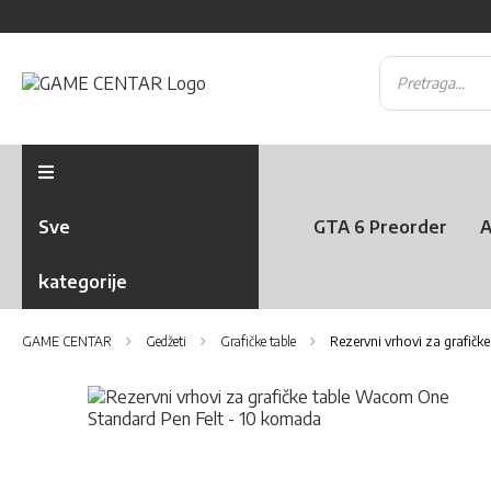
Sve
GTA 6 Preorder
A
kategorije
GAME CENTAR
Gedžeti
Grafičke table
Rezervni vrhovi za grafič
Skip
to
the
Skip
end
to
of
the