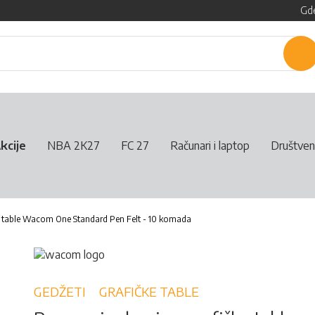
Gde
P
kcije
NBA 2K27
FC 27
Računari i laptop
Društven
ke table Wacom One Standard Pen Felt - 10 komada
GEDŽETI
GRAFIČKE TABLE