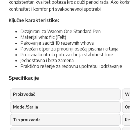
konzistentan kvalitet poteza kroz duži period rada. Ako koris
kontinuitet i komfor pri svakodnevnoj upotrebi.
Ključne karakteristike:
Dizajnirani za Wacom One Standard Pen
Materijal vrha: filc (Felt)
Pakovanje sadrži 10 rezervnih vrhova
Povećan otpor za prirodniji osećaj pisanja i crtanja
Precizna kontrola poteza i bolja stabilnost linije
Jednostavna i brza zamena
Praktično rešenje za redovnu upotrebu i održavanje
Specifikacije
Proizvođač
W
Model/Serija
On
Tip proizvoda
Re