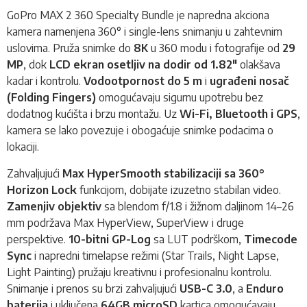
GoPro MAX 2 360 Specialty Bundle je napredna akciona
kamera namenjena 360° i single-lens snimanju u zahtevnim
uslovima. Pruža snimke do
8K
u 360 modu i fotografije od
29
MP
, dok
LCD ekran osetljiv na dodir od 1.82"
olakšava
kadar i kontrolu.
Vodootpornost do 5 m
i
ugrađeni nosač
(Folding Fingers)
omogućavaju sigurnu upotrebu bez
dodatnog kućišta i brzu montažu. Uz
Wi-Fi, Bluetooth i GPS
,
kamera se lako povezuje i obogaćuje snimke podacima o
lokaciji.
Zahvaljujući
Max HyperSmooth stabilizaciji sa 360°
Horizon Lock
funkcijom, dobijate izuzetno stabilan video.
Zamenjiv objektiv
sa blendom f/1.8 i žižnom daljinom 14–26
mm podržava Max HyperView, SuperView i druge
perspektive.
10-bitni GP-Log
sa LUT podrškom,
Timecode
Sync
i napredni timelapse režimi (Star Trails, Night Lapse,
Light Painting) pružaju kreativnu i profesionalnu kontrolu.
Snimanje i prenos su brzi zahvaljujući
USB-C 3.0
, a
Enduro
baterija
i uključena
64GB microSD
kartica omogućavaju