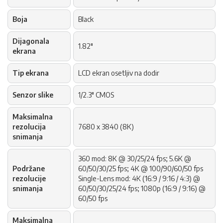
Boja
Black
Dijagonala
1.82"
ekrana
Tip ekrana
LCD ekran osetljiv na dodir
Senzor slike
1/2.3" CMOS
Maksimalna
rezolucija
7680 x 3840 (8K)
snimanja
360 mod: 8K @ 30/25/24 fps; 5.6K @
Podržane
60/50/30/25 fps; 4K @ 100/90/60/50 fps
rezolucije
Single-Lens mod: 4K (16:9 / 9:16 / 4:3) @
snimanja
60/50/30/25/24 fps; 1080p (16:9 / 9:16) @
60/50 fps
Maksimalna