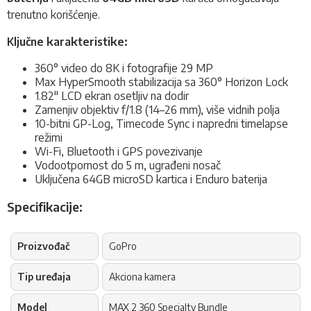
trenutno korišćenje.
Ključne karakteristike:
360° video do 8K i fotografije 29 MP
Max HyperSmooth stabilizacija sa 360° Horizon Lock
1.82" LCD ekran osetljiv na dodir
Zamenjiv objektiv f/1.8 (14–26 mm), više vidnih polja
10-bitni GP-Log, Timecode Sync i napredni timelapse
režimi
Wi-Fi, Bluetooth i GPS povezivanje
Vodootpornost do 5 m, ugrađeni nosač
Uključena 64GB microSD kartica i Enduro baterija
Specifikacije:
Proizvođač
GoPro
Tip uređaja
Akciona kamera
Model
MAX 2 360 Specialty Bundle