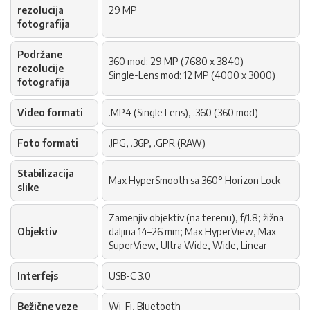
rezolucija
29 MP
fotografija
Podržane
360 mod: 29 MP (7680 x 3840)
rezolucije
Single-Lens mod: 12 MP (4000 x 3000)
fotografija
Video formati
.MP4 (Single Lens), .360 (360 mod)
Foto formati
.JPG, .36P, .GPR (RAW)
Stabilizacija
Max HyperSmooth sa 360° Horizon Lock
slike
Zamenjiv objektiv (na terenu), f/1.8; žižna
Objektiv
daljina 14–26 mm; Max HyperView, Max
SuperView, Ultra Wide, Wide, Linear
Interfejs
USB-C 3.0
Bežične veze
Wi-Fi, Bluetooth