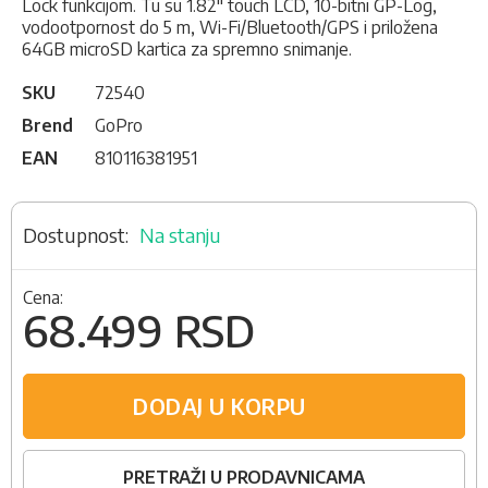
Lock funkcijom. Tu su 1.82" touch LCD, 10-bitni GP-Log,
vodootpornost do 5 m, Wi-Fi/Bluetooth/GPS i priložena
64GB microSD kartica za spremno snimanje.
SKU
72540
Brend
GoPro
EAN
810116381951
Na stanju
Cena:
68.499 RSD
DODAJ U KORPU
PRETRAŽI U PRODAVNICAMA