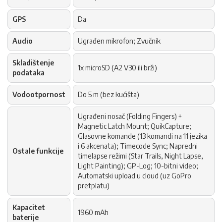
GPS
Da
Audio
Ugrađen mikrofon; Zvučnik
Skladištenje
1x microSD (A2 V30 ili brži)
podataka
Vodootpornost
Do 5 m (bez kućišta)
Ugrađeni nosač (Folding Fingers) +
Magnetic Latch Mount; QuikCapture;
Glasovne komande (13 komandi na 11 jezika
i 6 akcenata); Timecode Sync; Napredni
Ostale funkcije
timelapse režimi (Star Trails, Night Lapse,
Light Painting); GP-Log; 10-bitni video;
Automatski upload u cloud (uz GoPro
pretplatu)
Kapacitet
1960 mAh
baterije