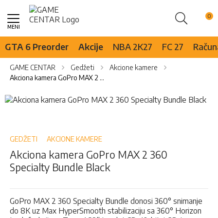
Pretraži
Skip
to
Content
GTA 6 Preorder
Akcije
NBA 2K27
FC 27
Računa
GAME CENTAR
Gedžeti
Akcione kamere
Akciona kamera GoPro MAX 2 360 Specialty Bundle Black
Skip
to
Skip
the
to
end
the
of
beginning
GEDŽETI
AKCIONE KAMERE
the
of
Akciona kamera GoPro MAX 2 360
images
the
Specialty Bundle Black
gallery
images
gallery
GoPro MAX 2 360 Specialty Bundle donosi 360° snimanje
do 8K uz Max HyperSmooth stabilizaciju sa 360° Horizon