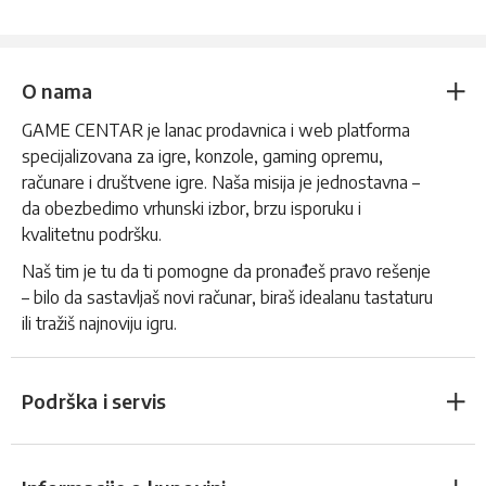
O nama
GAME CENTAR je lanac prodavnica i web platforma
specijalizovana za igre, konzole, gaming opremu,
računare i društvene igre. Naša misija je jednostavna –
da obezbedimo vrhunski izbor, brzu isporuku i
kvalitetnu podršku.
Naš tim je tu da ti pomogne da pronađeš pravo rešenje
– bilo da sastavljaš novi računar, biraš idealanu tastaturu
ili tražiš najnoviju igru.
Podrška i servis