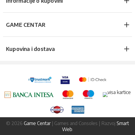
Informacije o kupovini
GAME CENTAR
Kupovina i dostava
© 2026
Game Centar
| Games and Consoles | Razvoj
Smart
Web
.