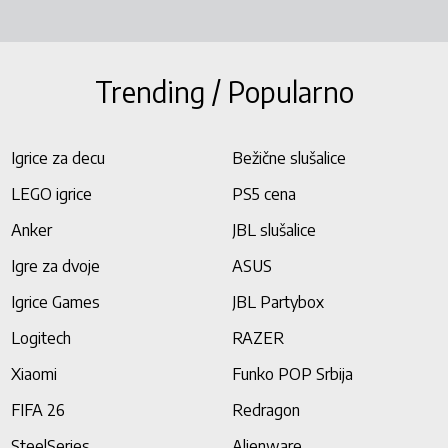
Trending / Popularno
Igrice za decu
Bežične slušalice
LEGO igrice
PS5 cena
Anker
JBL slušalice
Igre za dvoje
ASUS
Igrice Games
JBL Partybox
Logitech
RAZER
Xiaomi
Funko POP Srbija
FIFA 26
Redragon
SteelSeries
Alienware