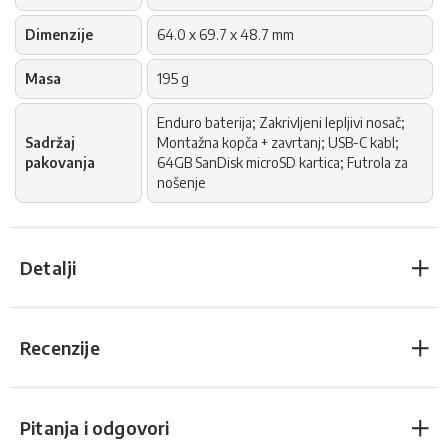
Dimenzije
64.0 x 69.7 x 48.7 mm
Masa
195 g
Enduro baterija; Zakrivljeni lepljivi nosač;
Sadržaj
Montažna kopča + zavrtanj; USB-C kabl;
pakovanja
64GB SanDisk microSD kartica; Futrola za
nošenje
Detalji
Recenzije
Pitanja i odgovori