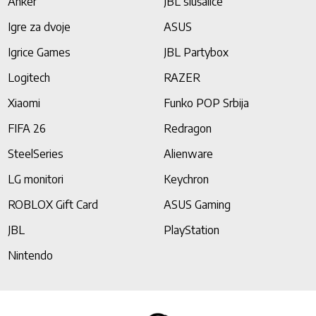
Anker
JBL slušalice
Igre za dvoje
ASUS
Igrice Games
JBL Partybox
Logitech
RAZER
Xiaomi
Funko POP Srbija
FIFA 26
Redragon
SteelSeries
Alienware
LG monitori
Keychron
ROBLOX Gift Card
ASUS Gaming
JBL
PlayStation
Nintendo