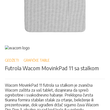
Skip
to
the
beginning
GEDŽETI
GRAFIČKE TABLE
of
Futrola Wacom MovinkPad 11 sa stalkom
the
images
gallery
Wacom MovinkPad 11 futrola sa stalkom je zvanična
Wacom zaštita za vaš tablet, dizajnirana da spreči
ogrebotine i svakodnevno habanje. Preklopna čvrsta
tkanina formira stabilan stalak za crtanje, beleženje ili
prezentovanje, dok ugrađeni držač sigurno čuva Wacom
Pro Pen 3, idealno za rad kod kuće ili u pokretu.