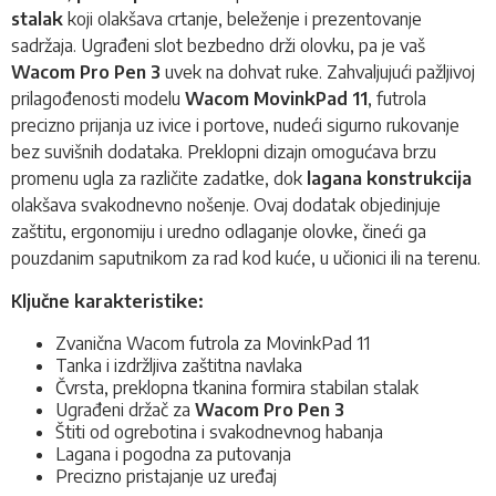
stalak
koji olakšava crtanje, beleženje i prezentovanje
sadržaja. Ugrađeni slot bezbedno drži olovku, pa je vaš
Wacom Pro Pen 3
uvek na dohvat ruke. Zahvaljujući pažljivoj
prilagođenosti modelu
Wacom MovinkPad 11
, futrola
precizno prijanja uz ivice i portove, nudeći sigurno rukovanje
bez suvišnih dodataka. Preklopni dizajn omogućava brzu
promenu ugla za različite zadatke, dok
lagana konstrukcija
olakšava svakodnevno nošenje. Ovaj dodatak objedinjuje
zaštitu, ergonomiju i uredno odlaganje olovke, čineći ga
pouzdanim saputnikom za rad kod kuće, u učionici ili na terenu.
Ključne karakteristike:
Zvanična Wacom futrola za MovinkPad 11
Tanka i izdržljiva zaštitna navlaka
Čvrsta, preklopna tkanina formira stabilan stalak
Ugrađeni držač za
Wacom Pro Pen 3
Štiti od ogrebotina i svakodnevnog habanja
Lagana i pogodna za putovanja
Precizno pristajanje uz uređaj