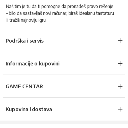
Naš tim je tu da ti pomogne da pronađeš pravo rešenje
– bilo da sastavljaš novi računar, biraš idealanu tastaturu
ili tražiš najnoviju igru.
Podrška i servis
Informacije o kupovini
GAME CENTAR
Kupovina i dostava