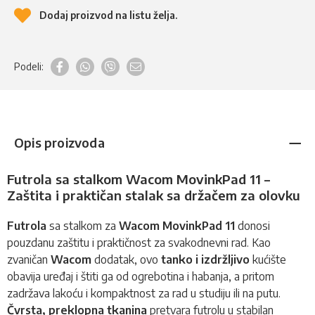
Dodaj proizvod na listu želja.
Podeli:
Opis proizvoda
Futrola sa stalkom Wacom MovinkPad 11 –
Zaštita i praktičan stalak sa držačem za olovku
Futrola
sa stalkom za
Wacom MovinkPad 11
donosi
pouzdanu zaštitu i praktičnost za svakodnevni rad. Kao
zvaničan
Wacom
dodatak, ovo
tanko i izdržljivo
kućište
obavija uređaj i štiti ga od ogrebotina i habanja, a pritom
zadržava lakoću i kompaktnost za rad u studiju ili na putu.
Čvrsta, preklopna tkanina
pretvara futrolu u stabilan