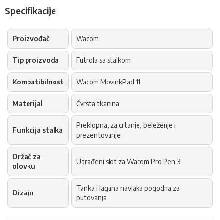
Specifikacije
Proizvođač
Wacom
Tip proizvoda
Futrola sa stalkom
Kompatibilnost
Wacom MovinkPad 11
Materijal
Čvrsta tkanina
Preklopna, za crtanje, beleženje i
Funkcija stalka
prezentovanje
Držač za
Ugrađeni slot za Wacom Pro Pen 3
olovku
Tanka i lagana navlaka pogodna za
Dizajn
putovanja