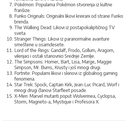
Pokémon: Popularna Pokémon stvorenja iz kultne
franšize.
Funko Originals: Originalni likovi kreirani od strane Funko
brenda.
The Walking Dead: Likovi iz postapokaliptičnog TV
sveta.
Stranger Things: Likovi iz paranormalne avanture
smeštene u osamdesete.
Lord of the Rings: Gandalf, Frodo, Gollum, Aragorn,
vilenjaci i ostali stanovnici Srednje Zemlje.
The Simpsons: Homer, Bart, Lisa, Marge, Maggie
Simpson, Mr. Burns, Krusty i još mnogi drugi.
Fortnite: Popularni likovi i skinovi iz globalnog gaming
fenomena.
Star Trek: Spock, Captain Kirk, Jean-Luc Picard, Worf i
mnogi drugi članovi Starfleet posade.
X-Men: Marvel mutanti poput Wolverinea, Cyclopsa,
Storm, Magneto-a, Mystique i Profesora X.