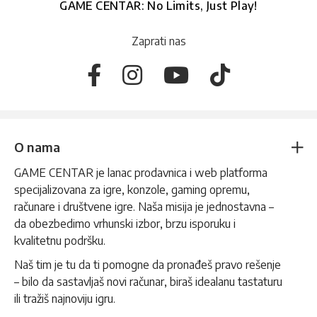
GAME CENTAR: No Limits, Just Play!
Zaprati nas
O nama
GAME CENTAR je lanac prodavnica i web platforma
specijalizovana za igre, konzole, gaming opremu,
računare i društvene igre. Naša misija je jednostavna –
da obezbedimo vrhunski izbor, brzu isporuku i
kvalitetnu podršku.
Naš tim je tu da ti pomogne da pronađeš pravo rešenje
– bilo da sastavljaš novi računar, biraš idealanu tastaturu
ili tražiš najnoviju igru.