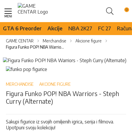
Pretraži
Skip
to
Content
GTA 6 Preorder
Akcije
NBA 2K27
FC 27
Računa
GAME CENTAR
Merchandise
Akcione figure
Figura Funko POP! NBA Warriors - Steph Curry (Alternate)
Skip
to
Skip
the
to
end
the
of
beginning
MERCHANDISE
AKCIONE FIGURE
the
of
Figura Funko POP! NBA Warriors - Steph
images
the
Curry (Alternate)
gallery
images
gallery
Sakupi figurice iz svojih omiljenih igrica, serija i filmova.
Upotpuni svoju kolekciju!