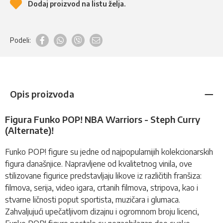
Dodaj proizvod na listu želja.
Podeli:
Opis proizvoda
Figura Funko POP! NBA Warriors - Steph Curry
(Alternate)!
Funko POP!
figure
su jedne od najpopularnijih kolekcionarskih
figura današnjice. Napravljene od kvalitetnog vinila, ove
stilizovane figurice predstavljaju likove iz različitih franšiza:
filmova, serija, video igara, crtanih filmova, stripova, kao i
stvarne ličnosti poput sportista, muzičara i glumaca.
Zahvaljujući upečatljivom dizajnu i ogromnom broju licenci,