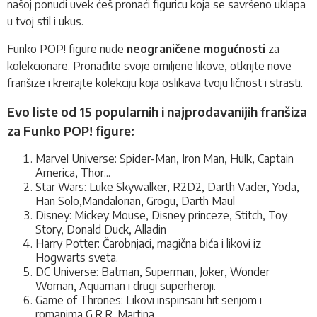
našoj ponudi uvek ćeš pronaći figuricu koja se savršeno uklapa
u tvoj stil i ukus.
Funko POP! figure nude
neograničene mogućnosti
za
kolekcionare. Pronađite svoje omiljene likove, otkrijte nove
franšize i kreirajte kolekciju koja oslikava tvoju ličnost i strasti.
Evo liste od 15 popularnih i najprodavanijih franšiza
za Funko POP! figure:
Marvel Universe: Spider-Man, Iron Man, Hulk, Captain
America, Thor...
Star Wars: Luke Skywalker, R2D2, Darth Vader, Yoda,
Han Solo,Mandalorian, Grogu, Darth Maul
Disney: Mickey Mouse, Disney princeze, Stitch, Toy
Story, Donald Duck, Alladin
Harry Potter: Čarobnjaci, magična bića i likovi iz
Hogwarts sveta.
DC Universe: Batman, Superman, Joker, Wonder
Woman, Aquaman i drugi superheroji.
Game of Thrones: Likovi inspirisani hit serijom i
romanima G.R.R. Martina.