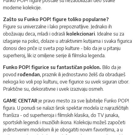
Funko POP!
figure postale su nezaobilazan deo svake
moderne kolekcije.
Zašto su Funko POP! figure toliko popularne?
Figure su univerzalne i lako prepoznatljive. Jednako ih
obožavaju deca, mladi i odrasli
kolekcionari
. Idealne su za
izlaganje na polici, dolaze u atraktivnim kutijama i svaka figurica
donosi deo priče iz sveta pop kulture - bilo da je u pitanju
superheroj, lik iz omiljene serije ili filmska legenda.
Funko POP! figurice su fantastičan poklon.
Bilo da je
povod
rođendan
, praznik ili jednostavno želiš da obraduješ
nekoga ko voli pop kulturu, ove figurice su uvek siguran izbor.
Praktične su, dekorativne i uvek izazivaju osmeh.
GAME CENTAR
je pravo mesto za sve ljubitelje Funko POP!
figura. U ponudi se nalazi širok spektar modela iz najrazličitijih
franšiza - od superheroja i filmskih klasika, do TV junaka,
sportskih legendi i muzičkih ikona. Kolekciju možeš započeti
jedinstvenim modelom ili je obogatiti novim favoritima, a u