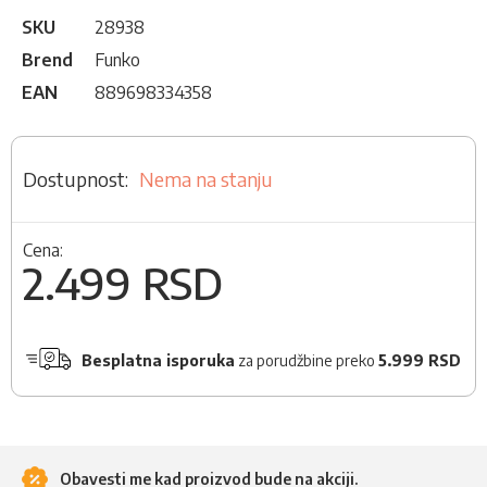
SKU
28938
Brend
Funko
EAN
889698334358
Nema na stanju
Cena:
2.499 RSD
Besplatna isporuka
za porudžbine preko
5.999 RSD
Obavesti me kad proizvod bude na akciji.