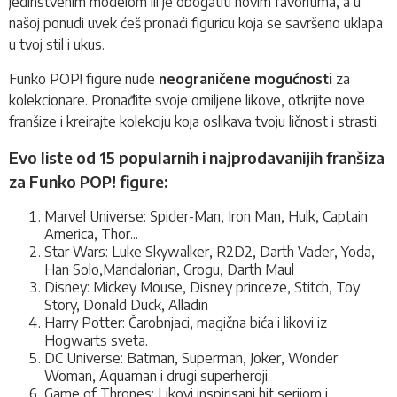
jedinstvenim modelom ili je obogatiti novim favoritima, a u
našoj ponudi uvek ćeš pronaći figuricu koja se savršeno uklapa
u tvoj stil i ukus.
Funko POP! figure nude
neograničene mogućnosti
za
kolekcionare. Pronađite svoje omiljene likove, otkrijte nove
franšize i kreirajte kolekciju koja oslikava tvoju ličnost i strasti.
Evo liste od 15 popularnih i najprodavanijih franšiza
za Funko POP! figure:
Marvel Universe: Spider-Man, Iron Man, Hulk, Captain
America, Thor...
Star Wars: Luke Skywalker, R2D2, Darth Vader, Yoda,
Han Solo,Mandalorian, Grogu, Darth Maul
Disney: Mickey Mouse, Disney princeze, Stitch, Toy
Story, Donald Duck, Alladin
Harry Potter: Čarobnjaci, magična bića i likovi iz
Hogwarts sveta.
DC Universe: Batman, Superman, Joker, Wonder
Woman, Aquaman i drugi superheroji.
Game of Thrones: Likovi inspirisani hit serijom i