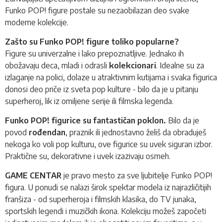
Funko POP!
figure postale su nezaobilazan deo svake
moderne kolekcije.
Zašto su Funko POP! figure toliko popularne?
Figure su univerzalne i lako prepoznatljive. Jednako ih
obožavaju deca, mladi i odrasli
kolekcionari
. Idealne su za
izlaganje na polici, dolaze u atraktivnim kutijama i svaka figurica
donosi deo priče iz sveta pop kulture - bilo da je u pitanju
superheroj, lik iz omiljene serije ili filmska legenda.
Funko POP! figurice su fantastičan poklon.
Bilo da je
povod
rođendan
, praznik ili jednostavno želiš da obraduješ
nekoga ko voli pop kulturu, ove figurice su uvek siguran izbor.
Praktične su, dekorativne i uvek izazivaju osmeh.
GAME CENTAR
je pravo mesto za sve ljubitelje Funko POP!
figura. U ponudi se nalazi širok spektar modela iz najrazličitijih
franšiza - od superheroja i filmskih klasika, do TV junaka,
sportskih legendi i muzičkih ikona. Kolekciju možeš započeti