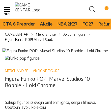
Pretraži
Skip
to
Content
GTA 6 Preorder
Akcije
NBA 2K27
FC 27
Računa
GAME CENTAR
Merchandise
Akcione figure
Figura Funko POP! Marvel Studios 10 Bobble - Loki Chrome
Skip
to
Skip
the
to
end
the
of
beginning
MERCHANDISE
AKCIONE FIGURE
the
of
Figura Funko POP! Marvel Studios 10
images
the
Bobble - Loki Chrome
gallery
images
gallery
Sakupi figurice iz svojih omiljenih igrica, serija i filmova.
Upotpuni svoju kolekciju!