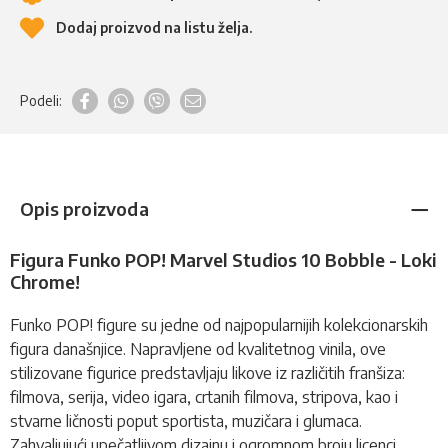
Dodaj proizvod na listu želja.
Podeli:
Opis proizvoda
Figura Funko POP! Marvel Studios 10 Bobble - Loki
Chrome!
Funko POP!
figure
su jedne od najpopularnijih kolekcionarskih
figura današnjice. Napravljene od kvalitetnog vinila, ove
stilizovane figurice predstavljaju likove iz različitih franšiza:
filmova, serija, video igara, crtanih filmova, stripova, kao i
stvarne ličnosti poput sportista, muzičara i glumaca.
Zahvaljujući upečatljivom dizajnu i ogromnom broju licenci,