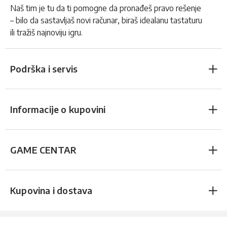
Naš tim je tu da ti pomogne da pronađeš pravo rešenje
– bilo da sastavljaš novi računar, biraš idealanu tastaturu
ili tražiš najnoviju igru.
Podrška i servis
Informacije o kupovini
GAME CENTAR
Kupovina i dostava