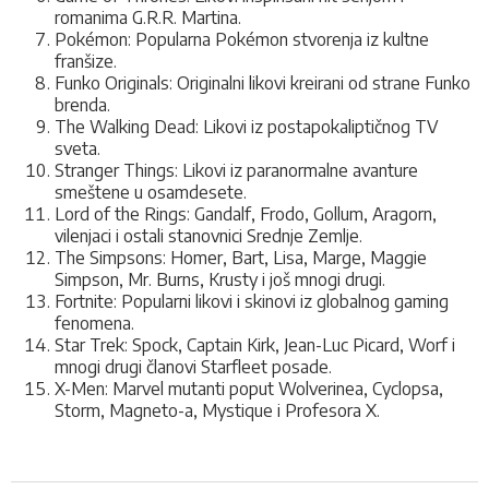
romanima G.R.R. Martina.
Pokémon: Popularna Pokémon stvorenja iz kultne
franšize.
Funko Originals: Originalni likovi kreirani od strane Funko
brenda.
The Walking Dead: Likovi iz postapokaliptičnog TV
sveta.
Stranger Things: Likovi iz paranormalne avanture
smeštene u osamdesete.
Lord of the Rings: Gandalf, Frodo, Gollum, Aragorn,
vilenjaci i ostali stanovnici Srednje Zemlje.
The Simpsons: Homer, Bart, Lisa, Marge, Maggie
Simpson, Mr. Burns, Krusty i još mnogi drugi.
Fortnite: Popularni likovi i skinovi iz globalnog gaming
fenomena.
Star Trek: Spock, Captain Kirk, Jean-Luc Picard, Worf i
mnogi drugi članovi Starfleet posade.
X-Men: Marvel mutanti poput Wolverinea, Cyclopsa,
Storm, Magneto-a, Mystique i Profesora X.