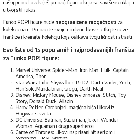
našoj ponudi uvek ćeš pronaći figuricu koja se savršeno uklapa
u tvoj stil i ukus.
Funko POP! figure nude
neograničene mogućnosti
za
kolekcionare. Pronađite svoje omiljene likove, otkrijte nove
franšize i kreirajte kolekciju koja oslikava tvoju ličnost i strasti.
Evo liste od 15 popularnih i najprodavanijih franšiza
za Funko POP! figure:
Marvel Universe: Spider-Man, Iron Man, Hulk, Captain
America, Thor...
Star Wars: Luke Skywalker, R2D2, Darth Vader, Yoda,
Han Solo,Mandalorian, Grogu, Darth Maul
Disney: Mickey Mouse, Disney princeze, Stitch, Toy
Story, Donald Duck, Alladin
Harry Potter: Čarobnjaci, magična bića i likovi iz
Hogwarts sveta.
DC Universe: Batman, Superman, Joker, Wonder
Woman, Aquaman i drugi superheroji.
Game of Thrones: Likovi inspirisani hit serijom i
romanima G.R.R. Martina.