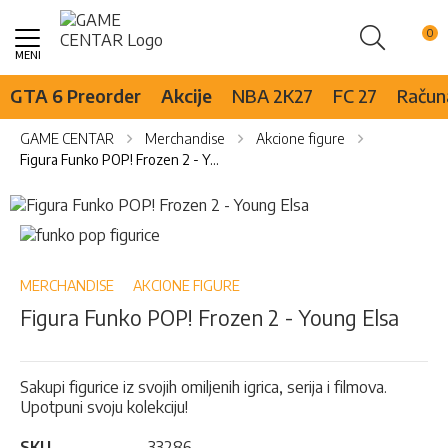
Pretraži
Skip
to
Content
GTA 6 Preorder
Akcije
NBA 2K27
FC 27
Računa
GAME CENTAR
Merchandise
Akcione figure
Figura Funko POP! Frozen 2 - Young Elsa
Skip
to
Skip
the
to
end
the
of
beginning
MERCHANDISE
AKCIONE FIGURE
the
of
Figura Funko POP! Frozen 2 - Young Elsa
images
the
gallery
images
gallery
Sakupi figurice iz svojih omiljenih igrica, serija i filmova.
Upotpuni svoju kolekciju!
SKU
33286