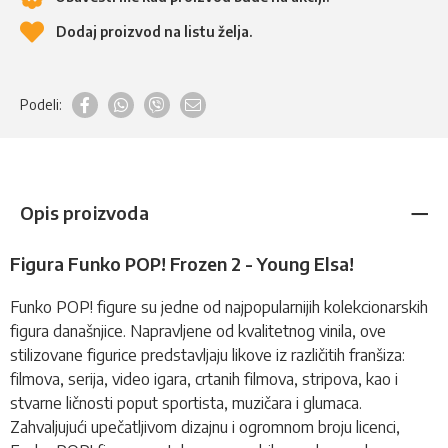
Dodaj proizvod na listu želja.
Podeli:
Opis proizvoda
Figura Funko POP! Frozen 2 - Young Elsa!
Funko POP!
figure
su jedne od najpopularnijih kolekcionarskih
figura današnjice. Napravljene od kvalitetnog vinila, ove
stilizovane figurice predstavljaju likove iz različitih franšiza:
filmova, serija, video igara, crtanih filmova, stripova, kao i
stvarne ličnosti poput sportista, muzičara i glumaca.
Zahvaljujući upečatljivom dizajnu i ogromnom broju licenci,