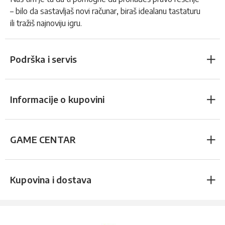
– bilo da sastavljaš novi računar, biraš idealanu tastaturu
ili tražiš najnoviju igru.
Podrška i servis
Informacije o kupovini
GAME CENTAR
Kupovina i dostava