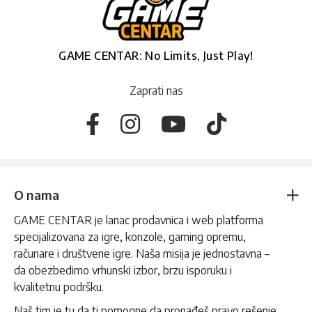
GAME CENTAR: No Limits, Just Play!
Zaprati nas
O nama
GAME CENTAR je lanac prodavnica i web platforma
specijalizovana za igre, konzole, gaming opremu,
računare i društvene igre. Naša misija je jednostavna –
da obezbedimo vrhunski izbor, brzu isporuku i
kvalitetnu podršku.
Naš tim je tu da ti pomogne da pronađeš pravo rešenje