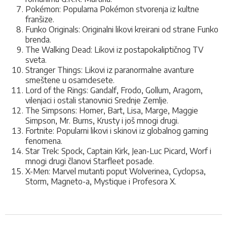
Pokémon: Popularna Pokémon stvorenja iz kultne
franšize.
Funko Originals: Originalni likovi kreirani od strane Funko
brenda.
The Walking Dead: Likovi iz postapokaliptičnog TV
sveta.
Stranger Things: Likovi iz paranormalne avanture
smeštene u osamdesete.
Lord of the Rings: Gandalf, Frodo, Gollum, Aragorn,
vilenjaci i ostali stanovnici Srednje Zemlje.
The Simpsons: Homer, Bart, Lisa, Marge, Maggie
Simpson, Mr. Burns, Krusty i još mnogi drugi.
Fortnite: Popularni likovi i skinovi iz globalnog gaming
fenomena.
Star Trek: Spock, Captain Kirk, Jean-Luc Picard, Worf i
mnogi drugi članovi Starfleet posade.
X-Men: Marvel mutanti poput Wolverinea, Cyclopsa,
Storm, Magneto-a, Mystique i Profesora X.