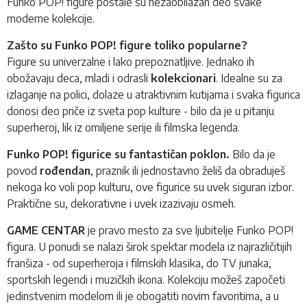
Funko POP!
figure postale su nezaobilazan deo svake
moderne kolekcije.
Zašto su Funko POP! figure toliko popularne?
Figure su univerzalne i lako prepoznatljive. Jednako ih
obožavaju deca, mladi i odrasli
kolekcionari
. Idealne su za
izlaganje na polici, dolaze u atraktivnim kutijama i svaka figurica
donosi deo priče iz sveta pop kulture - bilo da je u pitanju
superheroj, lik iz omiljene serije ili filmska legenda.
Funko POP! figurice su fantastičan poklon.
Bilo da je
povod
rođendan
, praznik ili jednostavno želiš da obraduješ
nekoga ko voli pop kulturu, ove figurice su uvek siguran izbor.
Praktične su, dekorativne i uvek izazivaju osmeh.
GAME CENTAR
je pravo mesto za sve ljubitelje Funko POP!
figura. U ponudi se nalazi širok spektar modela iz najrazličitijih
franšiza - od superheroja i filmskih klasika, do TV junaka,
sportskih legendi i muzičkih ikona. Kolekciju možeš započeti
jedinstvenim modelom ili je obogatiti novim favoritima, a u