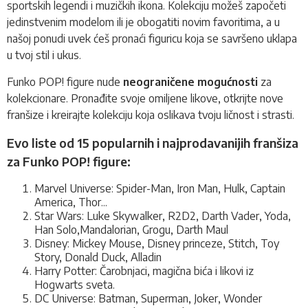
sportskih legendi i muzičkih ikona. Kolekciju možeš započeti
jedinstvenim modelom ili je obogatiti novim favoritima, a u
našoj ponudi uvek ćeš pronaći figuricu koja se savršeno uklapa
u tvoj stil i ukus.
Funko POP! figure nude
neograničene mogućnosti
za
kolekcionare. Pronađite svoje omiljene likove, otkrijte nove
franšize i kreirajte kolekciju koja oslikava tvoju ličnost i strasti.
Evo liste od 15 popularnih i najprodavanijih franšiza
za Funko POP! figure:
Marvel Universe: Spider-Man, Iron Man, Hulk, Captain
America, Thor...
Star Wars: Luke Skywalker, R2D2, Darth Vader, Yoda,
Han Solo,Mandalorian, Grogu, Darth Maul
Disney: Mickey Mouse, Disney princeze, Stitch, Toy
Story, Donald Duck, Alladin
Harry Potter: Čarobnjaci, magična bića i likovi iz
Hogwarts sveta.
DC Universe: Batman, Superman, Joker, Wonder