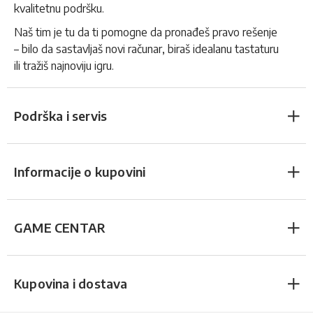
kvalitetnu podršku.
Naš tim je tu da ti pomogne da pronađeš pravo rešenje
– bilo da sastavljaš novi računar, biraš idealanu tastaturu
ili tražiš najnoviju igru.
Podrška i servis
Informacije o kupovini
GAME CENTAR
Kupovina i dostava