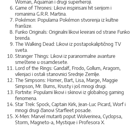
Woman, Aquaman i drugi superheroji.
Game of Thrones: Likovi inspirisani hit serijom i
romanima G.R.R. Martina.
Pokémon: Popularna Pokémon stvorenja iz kultne
franšize.
Funko Originals: Originalni likovi kreirani od strane Funko
brenda.
The Walking Dead: Likovi iz postapokaliptičnog TV
sveta.
Stranger Things: Likovi iz paranormalne avanture
smeštene u osamdesete.
Lord of the Rings: Gandalf, Frodo, Gollum, Aragorn,
vilenjaci i ostali stanovnici Srednje Zemlje.
The Simpsons: Homer, Bart, Lisa, Marge, Maggie
Simpson, Mr. Burns, Krusty i još mnogi drugi.
Fortnite: Popularni likovi i skinovi iz globalnog gaming
fenomena.
Star Trek: Spock, Captain Kirk, Jean-Luc Picard, Worf i
mnogi drugi članovi Starfleet posade.
X-Men: Marvel mutanti poput Wolverinea, Cyclopsa,
Storm, Magneto-a, Mystique i Profesora X.