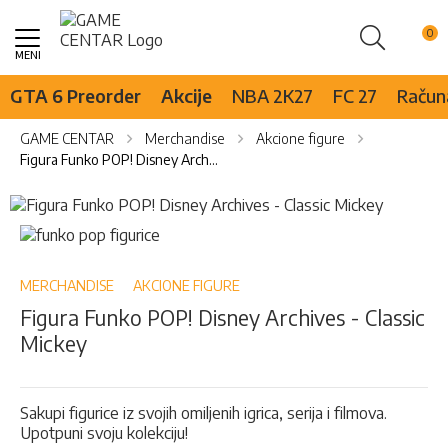
Pretraži
Skip
to
Content
GTA 6 Preorder
Akcije
NBA 2K27
FC 27
Računa
GAME CENTAR
Merchandise
Akcione figure
Figura Funko POP! Disney Archives - Classic Mickey
Skip
to
Skip
the
to
end
the
of
beginning
MERCHANDISE
AKCIONE FIGURE
the
of
Figura Funko POP! Disney Archives - Classic
images
the
Mickey
gallery
images
gallery
Sakupi figurice iz svojih omiljenih igrica, serija i filmova.
Upotpuni svoju kolekciju!