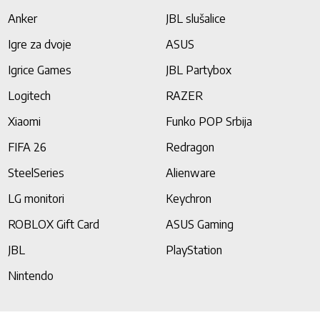
Anker
JBL slušalice
Igre za dvoje
ASUS
Igrice Games
JBL Partybox
Logitech
RAZER
Xiaomi
Funko POP Srbija
FIFA 26
Redragon
SteelSeries
Alienware
LG monitori
Keychron
ROBLOX Gift Card
ASUS Gaming
JBL
PlayStation
Nintendo