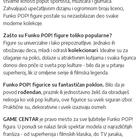
stvarne ličnosti poput sportista, muzičara i glumaca.
Zahvaljujući upečatljivom dizajnu i ogromnom broju licenci,
Funko POP!
figure postale su nezaobilazan deo svake
moderne kolekcije.
Zašto su Funko POP! figure toliko popularne?
Figure su univerzalne i lako prepoznatljive. Jednako ih
obožavaju deca, mladi i odrasli
kolekcionari
. Idealne su za
izlaganje na polici, dolaze u atraktivnim kutijama i svaka figurica
donosi deo priče iz sveta pop kulture - bilo da je u pitanju
superheroj, lik iz omiljene serije ili filmska legenda.
Funko POP! figurice su fantastičan poklon.
Bilo da je
povod
rođendan
, praznik ili jednostavno želiš da obraduješ
nekoga ko voli pop kulturu, ove figurice su uvek siguran izbor.
Praktične su, dekorativne i uvek izazivaju osmeh.
GAME CENTAR
je pravo mesto za sve ljubitelje Funko POP!
figura. U ponudi se nalazi širok spektar modela iz najrazličitijih
franšiza - od superheroja i filmskih klasika, do TV junaka,